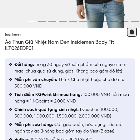
ĐEN 9
Insidemen
Áo Thun Giữ Nhiệt Nam Đen Insidemen Body Fit
ILT026EDP01
Đổi hàng:
trong 30 ngày với sản phẩm còn nguyên tem
mác, chưa qua sử dụng, giặt (Không bao gồm đồ lót)
Miễn phí vận chuyển:
Thứ 7, Chủ nhật hoặc cho đơn từ
500.000 VNĐ
Tích điểm KGPoint khi mua hàng:
100.000 VNĐ tiền mua
hàng = 1 KGpoint = 2.000 VNĐ
Chính sách quà tặng sinh nhật:
Evoucher (100.000,
500.000, 1.000.000, 1.500.000, 2.000.000 VNĐ)
Miễn phí sửa hàng:
Cắt gấu quần, bóp bụng, sửa cắt
ngắn tay áo (Không bao gồm tay áo Vest/Blazer)
Hotline:
18006226 hỗ trợ từ 8h00:22h00