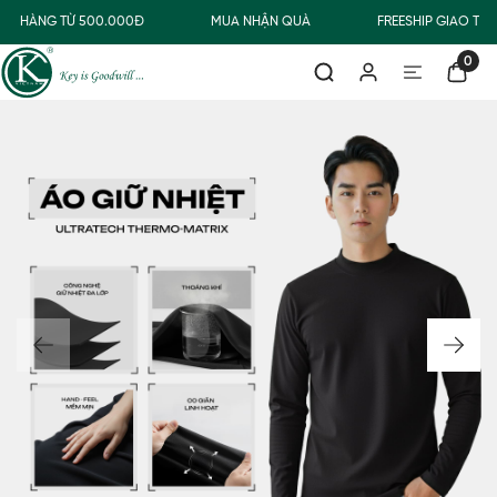
ƠN HÀNG TỪ 500.000Đ
MUA NHẬN QUÀ
FREESHIP GIAO TH
0