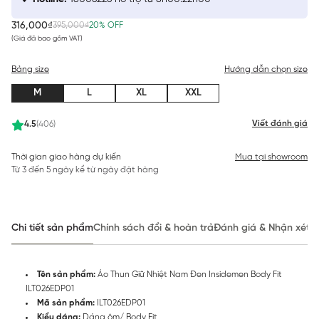
316,000₫
395,000₫
20% OFF
(Giá đã bao gồm VAT)
Bảng size
Hướng dẫn chọn size
M
L
XL
XXL
Viết đánh giá
4.5
(406)
Thời gian giao hàng dự kiến
Mua tại showroom
Từ 3 đến 5 ngày kể từ ngày đặt hàng
Chi tiết sản phẩm
Chính sách đổi & hoàn trả
Đánh giá & Nhận xét
Tên sản phẩm:
Áo Thun Giữ Nhiệt Nam Đen Insidemen Body Fit
ILT026EDP01
Mã sản phẩm:
ILT026EDP01
Kiểu dáng:
Dáng ôm/ Body Fit