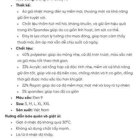
Thiết kế:
Áo giữ nhiệt mang đến sự mềm mại, thoáng mát và khả năng
giữ ấm tuyệt vời.
Chất liệu thấm hút mồ hôi, kháng khuẩn, và giữ ấm hiệu quả
trong khi Spandex giúp áo co giãn linh hoạt, ôm sát cơ thể.
Đây là lựa chọn lý tưởng cho mùa đông, giúp bạn cảm thấy
thoải mái, ấm áp mà vẫn dễ chịu suốt cả ngày.
Chất liệu:
40% polyester: giúp áo mỏng nhẹ, có độ trơn trượt, màu sắc nét
và giữ màu tốt theo thời gian.
33% Acrylic: sợi tổng hợp có đặc tính nhẹ, mềm và có khả năng
giữ ấm tốt, giúp vải có độ bền cao, chống nhăn và ít co giãn, đồng
thời giữ được màu sắc lâu hơn khi giặt
22% Rayon: giúp áo có độ mềm mại, mát mẻ và bay rũ tự nhiên
5% spandex: giúp tạo độ co giãn
Màu sắc:
Đen 9
Size:
S, M, L, XL, XXL
Sản xuất:
Việt Nam
Hướng dẫn bảo quản và giặt ủi:
Giặt ở nhiệt độ không quá 30°C.
Không sử dụng chất tẩy mạnh.
Là/ủi ở nhiệt độ thấp.