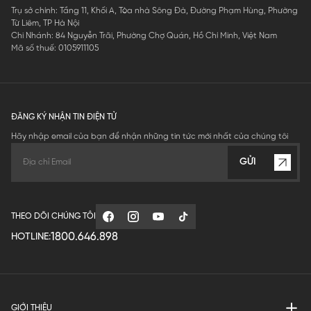
Trụ sở chính: Tầng 11, Khối A, Tòa nhà Sông Đà, Đường Phạm Hùng, Phường
Từ Liêm, TP Hà Nội
Chi Nhánh: 84 Nguyễn Trãi, Phường Chợ Quán, Hồ Chí Minh, Việt Nam
Mã số thuế: 0105911105
ĐĂNG KÝ NHẬN TIN ĐIỆN TỬ
Hãy nhập email của bạn để nhận những tin tức mới nhất của chúng tôi
GỬI
THEO DÕI CHÚNG TÔI
1800.646.898
HOTLINE:
GIỚI THIỆU