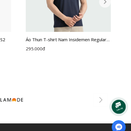
1S2
Áo Thun T-shirt Nam Insidemen Regular
Áo Thun
Fit ITS016S3
Fit IT
295.000
đ
325.00