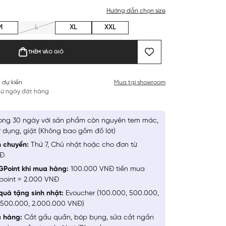
Hướng dẫn chọn size
M
L
XL
XXL
THÊM VÀO GIỎ
 dự kiến
Mua tại showroom
 từ ngày đặt hàng
ong 30 ngày với sản phẩm còn nguyên tem mác,
 dụng, giặt (Không bao gồm đồ lót)
n chuyển:
Thứ 7, Chủ nhật hoặc cho đơn từ
NĐ
GPoint khi mua hàng:
100.000 VNĐ tiền mua
point = 2.000 VNĐ
quà tặng sinh nhật:
Evoucher (100.000, 500.000,
1.500.000, 2.000.000 VNĐ)
a hàng:
Cắt gấu quần, bóp bụng, sửa cắt ngắn