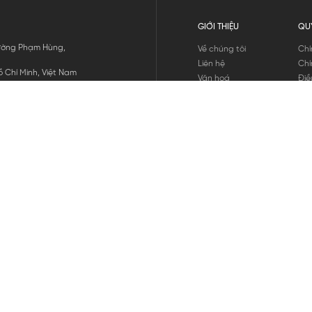
GIỚI THIỆU
QU
 Đường Phạm Hùng,
Về chúng tôi
Chí
Liên hệ
Chí
 Chí Minh, Việt Nam
Văn hoá
Điề
Tuyển dụng
Chí
Tin tức
Thô
Hư
Chí
THANH TOÁN
chúng tôi
GỬI
1800.646.898
HOTLINE: