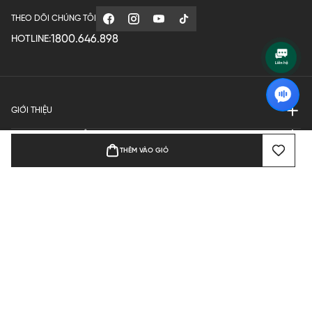
THEO DÕI CHÚNG TÔI
1800.646.898
HOTLINE:
GIỚI THIỆU
QUY ĐỊNH HOẠT ĐỘNG
THÊM VÀO GIỎ
MANUFACTURE
THANH TOÁN
Bản quyền © 2024 KGVIETNAM