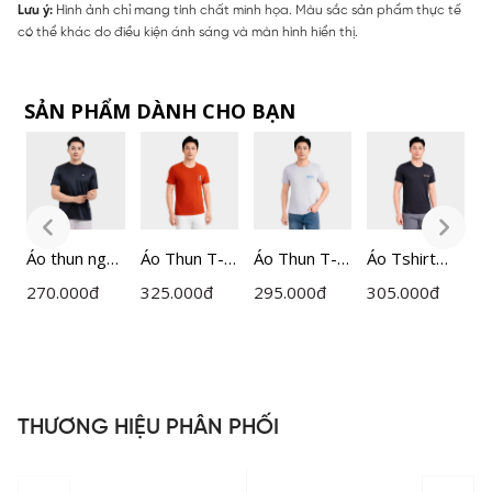
Lưu ý:
Hình ảnh chỉ mang tính chất minh họa. Màu sắc sản phẩm thực tế
có thể khác do điều kiện ánh sáng và màn hình hiển thị.
SẢN PHẨM DÀNH CHO BẠN
Áo thun ngắn
Áo Thun T-
Áo Thun T-
Áo Tshirt
Á
tay nam
shirt Nam
shirt Nam
ngắn tay
s
270.000
đ
325.000
đ
295.000
đ
305.000
đ
2
Insidemen
Insidemen
Insidemen
nam
I
Active
Regular Fit
Regular Fit
Insidemen
R
ITS080AAH0
ITS001MAH
ITS007MAH
dáng
I
0
0
Regular Fit
ITS028MAH
THƯƠNG HIỆU PHÂN PHỐI
0