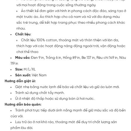
với mọi hoạt động trong cuộc sống thường ngày.
Áo thiết kế đơn giản với hình in phong cách độc đáo, sáng tạo ở
mặt trước áo. Áo thích hợp cho cả nam và nữ với đa dạng màu
sắc trẻ trung, dễ kết hợp trang phục theo nhiều phong cách khác
nhau.
Chất liệu
:
Chất liệu 100% cotton, thoáng mát và thân thiện với làn da,
thích hợp với các hoạt động năng động ngoài trời, vận động hoặc
chơi thể thao
Màu sắc:
Đen 9 in, Trắng 6 in, Hồng 89 in, Be 137 in, Rêu chì 149 in, Nâu
119 in
Size:
M/L/XL
Sản xuất:
Việt Nam
Hướng dẫn giặt ủi:
Giặt nhẹ bằng nước lạnh để bảo vệ chất liệu và giữ áo luôn mới.
Tránh sử dụng chất tẩy mạnh.
Ủi ở nhiệt độ thấp hoặc sử dụng bàn ủi hơi nước.
Hướng dẫn bảo quản:
Tránh phơi trực tiếp dưới ánh nắng mạnh để giữ màu sắc và độ bền
của vải.
Lưu trữ áo ở nơi khô ráo, thoáng mát để duy trì chất lượng sản
phẩm lâu dài.