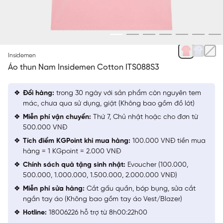
HỒNG
Insidemen
Áo thun Nam Insidemen Cotton ITS088S3
Đổi hàng:
trong 30 ngày với sản phẩm còn nguyên tem
mác, chưa qua sử dụng, giặt (Không bao gồm đồ lót)
Miễn phí vận chuyển:
Thứ 7, Chủ nhật hoặc cho đơn từ
500.000 VNĐ
Tích điểm KGPoint khi mua hàng:
100.000 VNĐ tiền mua
hàng = 1 KGpoint = 2.000 VNĐ
Chính sách quà tặng sinh nhật:
Evoucher (100.000,
500.000, 1.000.000, 1.500.000, 2.000.000 VNĐ)
Miễn phí sửa hàng:
Cắt gấu quần, bóp bụng, sửa cắt
ngắn tay áo (Không bao gồm tay áo Vest/Blazer)
Hotline:
18006226 hỗ trợ từ 8h00:22h00