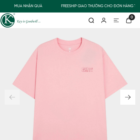
MUA NHẬN QUÀ
FREESHIP GIAO THƯỜNG CHO ĐƠN HÀNG TỪ 
0