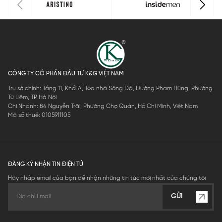
CÔNG TY CỔ PHẦN ĐẦU TƯ K&G VIỆT NAM
Trụ sở chính: Tầng 11, Khối A, Tòa nhà Sông Đà, Đường Phạm Hùng, Phường
Từ Liêm, TP Hà Nội
Chi Nhánh: 84 Nguyễn Trãi, Phường Chợ Quán, Hồ Chí Minh, Việt Nam
Mã số thuế: 0105911105
ĐĂNG KÝ NHẬN TIN ĐIỆN TỬ
Hãy nhập email của bạn để nhận những tin tức mới nhất của chúng tôi
GỬI