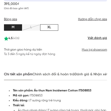
395,000₫
(Giá đã bao gồm VAT)
Bảng size
Hướng dẫn chọn size
M
L
XL
Viết đánh giá
4.5
(406)
Thời gian giao hàng dự kiến
Mua tại showroom
Từ 3 đến 5 ngày kể từ ngày đặt hàng
Chi tiết sản phẩm
Chính sách đổi & hoàn trả
Đánh giá & Nhận xét
Tên sản phẩm: Áo thun Nam Insidemen Cotton ITS088S3
Mã rút gọn:
ITS088S3
Kiểu dáng:
I.T suông rộng trẻ trung
Thiết kế:
Áo thun phom dáng I.T suông rộng trẻ trung, thoải mái, phù hợp