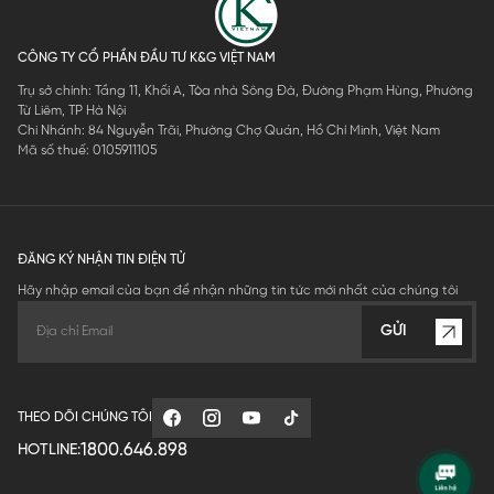
CÔNG TY CỔ PHẦN ĐẦU TƯ K&G VIỆT NAM
Trụ sở chính: Tầng 11, Khối A, Tòa nhà Sông Đà, Đường Phạm Hùng, Phường
Từ Liêm, TP Hà Nội
Chi Nhánh: 84 Nguyễn Trãi, Phường Chợ Quán, Hồ Chí Minh, Việt Nam
Mã số thuế: 0105911105
ĐĂNG KÝ NHẬN TIN ĐIỆN TỬ
Hãy nhập email của bạn để nhận những tin tức mới nhất của chúng tôi
GỬI
THEO DÕI CHÚNG TÔI
1800.646.898
HOTLINE: