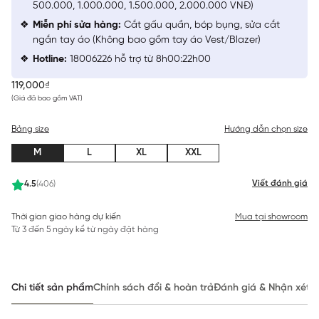
500.000, 1.000.000, 1.500.000, 2.000.000 VNĐ)
Miễn phí sửa hàng:
Cắt gấu quần, bóp bụng, sửa cắt
ngắn tay áo (Không bao gồm tay áo Vest/Blazer)
Hotline:
18006226 hỗ trợ từ 8h00:22h00
119,000₫
(Giá đã bao gồm VAT)
Bảng size
Hướng dẫn chọn size
M
L
XL
XXL
Viết đánh giá
4.5
(406)
Thời gian giao hàng dự kiến
Mua tại showroom
Từ 3 đến 5 ngày kể từ ngày đặt hàng
Chi tiết sản phẩm
Chính sách đổi & hoàn trả
Đánh giá & Nhận xét