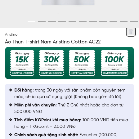
TRẮNG
Aristino
Áo Thun T-shirt Nam Aristino Cotton AC22
Đổi hàng:
trong 30 ngày với sản phẩm còn nguyên tem
mác, chưa qua sử dụng, giặt (Không bao gồm đồ lót)
Miễn phí vận chuyển:
Thứ 7, Chủ nhật hoặc cho đơn từ
500.000 VNĐ
Tích điểm KGPoint khi mua hàng:
100.000 VNĐ tiền mua
hàng = 1 KGpoint = 2.000 VNĐ
Chính sách quà tặng sinh nhật:
Evoucher (100.000,