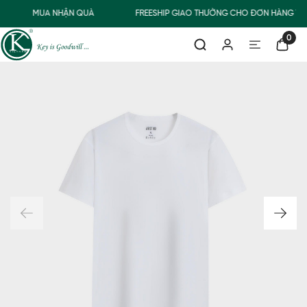
MUA NHẬN QUÀ
FREESHIP GIAO THƯỜNG CHO ĐƠN HÀNG TỪ
0