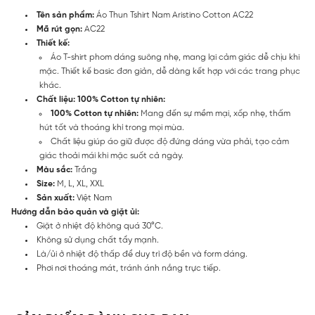
Tên sản phẩm:
Áo Thun Tshirt Nam Aristino Cotton AC22
Mã rút gọn:
AC22
Thiết kế:
Áo T-shirt phom dáng suông nhẹ, mang lại cảm giác dễ chịu khi
mặc. Thiết kế basic đơn giản, dễ dàng kết hợp với các trang phục
khác.
Chất liệu:
100% Cotton tự nhiên:
100% Cotton tự nhiên:
Mang đến sự mềm mại, xốp nhẹ, thấm
hút tốt và thoáng khí trong mọi mùa.
Chất liệu giúp áo giữ được độ đứng dáng vừa phải, tạo cảm
giác thoải mái khi mặc suốt cả ngày.
Màu sắc:
Trắng
Size:
M, L, XL, XXL
Sản xuất:
Việt Nam
Hướng dẫn bảo quản và giặt ủi:
Giặt ở nhiệt độ không quá 30°C.
Không sử dụng chất tẩy mạnh.
Là/ủi ở nhiệt độ thấp để duy trì độ bền và form dáng.
Phơi nơi thoáng mát, tránh ánh nắng trực tiếp.