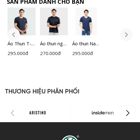
SẢN PHẨM DÀNH CHO BẠN
Áo Thun T-
Áo thun ngắn
Áo thun Nam
Á
shirt Nam
tay nam
Insidemen
s
295.000
đ
270.000
đ
295.000
đ
2
Insidemen
Insidemen
ITS021S2
I
Regular Fit
Active
R
ITS016S3
ITS080AAH0
I
THƯƠNG HIỆU PHÂN PHỐI