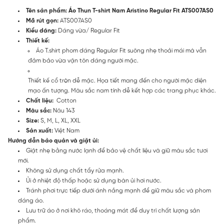
Tên sản phẩm: Áo Thun T-shirt Nam Aristino Regular Fit ATS007AS0
Mã rút gọn:
ATS007AS0
Kiểu dáng:
Dáng vừa/ Regular Fit
Thiết kế:
Áo T.shirt phom dáng Regular Fit suông nhẹ thoải mái mà vẫn
đảm bảo vừa vặn tôn dáng người mặc.
Thiết kế cổ tròn dễ mặc. Họa tiết mang đến cho người mặc diện
mạo ấn tượng. Màu sắc nam tính dễ kết hợp các trang phục khác.
Chất liệu:
Cotton
Màu sắc:
Nâu 143
Size:
S, M, L, XL, XXL
Sản xuất:
Việt Nam
Hướng dẫn bảo quản và giặt ủi:
Giặt nhẹ bằng nước lạnh để bảo vệ chất liệu và giữ màu sắc tươi
mới.
Không sử dụng chất tẩy rửa mạnh.
Ủi ở nhiệt độ thấp hoặc sử dụng bàn ủi hơi nước.
Tránh phơi trực tiếp dưới ánh nắng mạnh để giữ màu sắc và phom
dáng áo.
Lưu trữ áo ở nơi khô ráo, thoáng mát để duy trì chất lượng sản
phẩm.