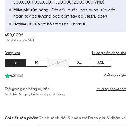
500.000, 1.000.000, 1.500.000, 2.000.000 VNĐ)
Miễn phí sửa hàng:
Cắt gấu quần, bóp bụng, sửa cắt
ngắn tay áo (Không bao gồm tay áo Vest/Blazer)
Hotline:
18006226 hỗ trợ từ 8h00:22h00
450,000₫
(Giá đã bao gồm VAT)
Bảng size
Hướng dẫn chọn size
S
M
L
XL
XXL
Viết đánh giá
4.5
(406)
Thời gian giao hàng dự kiến
Mua tại showroom
Từ 3 đến 5 ngày kể từ ngày đặt hàng
Chi tiết sản phẩm
Chính sách đổi & hoàn trả
Đánh giá & Nhận xét