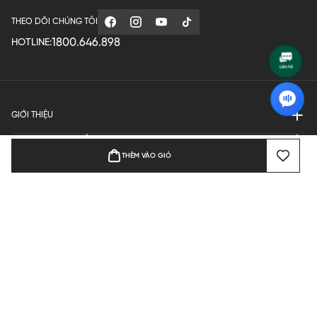
THEO DÕI CHÚNG TÔI
1800.646.898
HOTLINE:
GIỚI THIỆU
QUY ĐỊNH HOẠT ĐỘNG
THÊM VÀO GIỎ
MANUFACTURE
THANH TOÁN
Bản quyền © 2024 KGVIETNAM