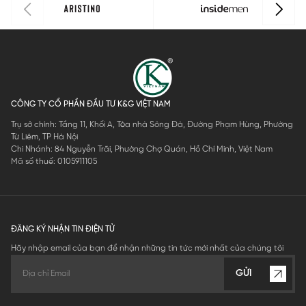
CÔNG TY CỔ PHẦN ĐẦU TƯ K&G VIỆT NAM
Trụ sở chính: Tầng 11, Khối A, Tòa nhà Sông Đà, Đường Phạm Hùng, Phường
Từ Liêm, TP Hà Nội
Chi Nhánh: 84 Nguyễn Trãi, Phường Chợ Quán, Hồ Chí Minh, Việt Nam
Mã số thuế: 0105911105
ĐĂNG KÝ NHẬN TIN ĐIỆN TỬ
Hãy nhập email của bạn để nhận những tin tức mới nhất của chúng tôi
GỬI