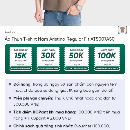
NÂU 143
Aristino
Áo Thun T-shirt Nam Aristino Regular Fit ATS007AS0
Đổi hàng:
trong 30 ngày với sản phẩm còn nguyên tem
mác, chưa qua sử dụng, giặt (Không bao gồm đồ lót)
Miễn phí vận chuyển:
Thứ 7, Chủ nhật hoặc cho đơn từ
500.000 VNĐ
Tích điểm KGPoint khi mua hàng:
100.000 VNĐ tiền mua
hàng = 1 KGpoint = 2.000 VNĐ
Chính sách quà tặng sinh nhật:
Evoucher (100.000,