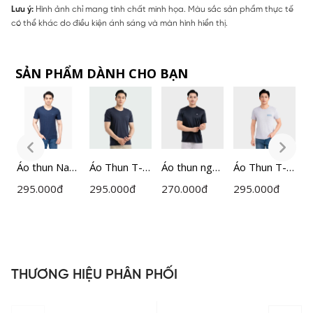
Lưu ý:
Hình ảnh chỉ mang tính chất minh họa. Màu sắc sản phẩm thực tế
có thể khác do điều kiện ánh sáng và màn hình hiển thị.
SẢN PHẨM DÀNH CHO BẠN
Áo thun Nam
Áo Thun T-
Áo thun ngắn
Áo Thun T-
Á
Insidemen
shirt Nam
tay nam
shirt Nam
I
295.000
đ
295.000
đ
270.000
đ
295.000
đ
2
ITS021S2
Insidemen
Insidemen
Insidemen
I
Regular Fit
Active
Regular Fit
ITS016S3
ITS080AAH0
ITS007MAH
0
THƯƠNG HIỆU PHÂN PHỐI