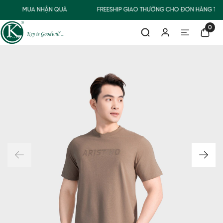
MUA NHẬN QUÀ
FREESHIP GIAO THƯỜNG CHO ĐƠN HÀNG TỪ 
0