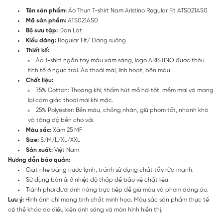
Tên sản phẩm:
Áo Thun T-shirt Nam Aristino Regular Fit ATS021AS0
Mã sản phẩm:
ATS021AS0
Bộ sưu tập:
Đan Lát
Kiểu dáng:
Regular Fit/ Dáng suông
Thiết kế:
Áo T-shirt ngắn tay màu xám sáng, logo ARISTINO được thêu
tinh tế ở ngực trái. Áo thoải mái, linh hoạt, bên màu
Chất liệu:
75% Cotton: Thoáng khí, thấm hút mồ hôi tốt, mềm mại và mang
lại cảm giác thoải mái khi mặc.
25% Polyester: Bền màu, chống nhăn, giữ phom tốt, nhanh khô
và tăng độ bền cho vải.
Màu sắc:
Xám 25 MF
Size:
S/M/L/XL/XXL
Sản xuất:
Việt Nam
Hướng dẫn bảo quản:
Giặt nhẹ bằng nước lạnh, tránh sử dụng chất tẩy rửa mạnh.
Sử dụng bàn ủi ở nhiệt độ thấp để bảo vệ chất liệu.
Tránh phơi dưới ánh nắng trực tiếp để giữ màu và phom dáng áo.
Lưu ý:
Hình ảnh chỉ mang tính chất minh họa. Màu sắc sản phẩm thực tế
có thể khác do điều kiện ánh sáng và màn hình hiển thị.