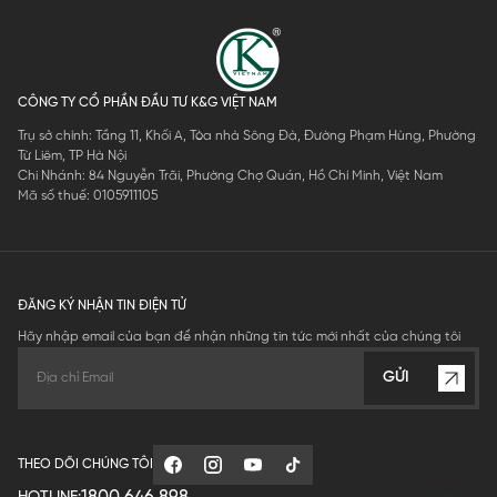
CÔNG TY CỔ PHẦN ĐẦU TƯ K&G VIỆT NAM
Trụ sở chính: Tầng 11, Khối A, Tòa nhà Sông Đà, Đường Phạm Hùng, Phường
Từ Liêm, TP Hà Nội
Chi Nhánh: 84 Nguyễn Trãi, Phường Chợ Quán, Hồ Chí Minh, Việt Nam
Mã số thuế: 0105911105
ĐĂNG KÝ NHẬN TIN ĐIỆN TỬ
Hãy nhập email của bạn để nhận những tin tức mới nhất của chúng tôi
GỬI
THEO DÕI CHÚNG TÔI