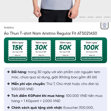
XÁM 25 MF
Aristino
Áo Thun T-shirt Nam Aristino Regular Fit ATS021AS0
Đổi hàng:
trong 30 ngày với sản phẩm còn nguyên tem
mác, chưa qua sử dụng, giặt (Không bao gồm đồ lót)
Miễn phí vận chuyển:
Thứ 7, Chủ nhật hoặc cho đơn từ
500.000 VNĐ
Tích điểm KGPoint khi mua hàng:
100.000 VNĐ tiền mua
hàng = 1 KGpoint = 2.000 VNĐ
Chính sách quà tặng sinh nhật:
Evoucher (100.000,