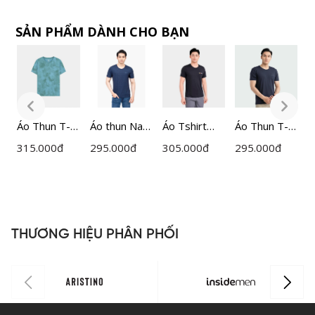
SẢN PHẨM DÀNH CHO BẠN
Áo Thun T-
Áo thun Nam
Áo Tshirt
Áo Thun T-
Á
shirt Nam
Insidemen
ngắn tay
shirt Nam
s
315.000
đ
295.000
đ
305.000
đ
295.000
đ
2
Insidemen
ITS021S2
nam
Insidemen
I
Regular Fit
Insidemen
Regular Fit
R
ITS005MAH
dáng
ITS016S3
I
0
Regular Fit
0
ITS028MAH
THƯƠNG HIỆU PHÂN PHỐI
0