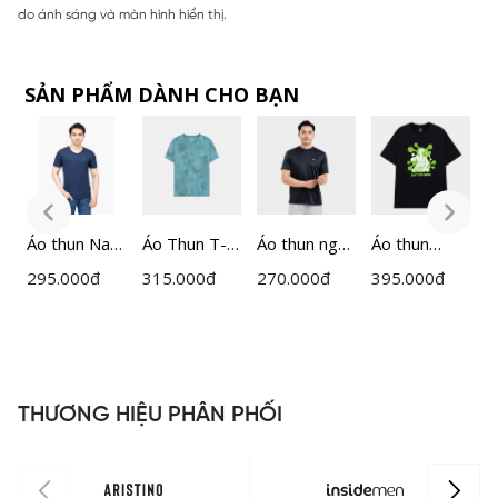
do ánh sáng và màn hình hiển thị.
SẢN PHẨM DÀNH CHO BẠN
Áo thun Nam
Áo Thun T-
Áo thun ngắn
Áo thun
Á
Insidemen
shirt Nam
tay nam
Unisex Nam
s
295.000
đ
315.000
đ
270.000
đ
395.000
đ
2
ITS021S2
Insidemen
Insidemen
Nữ
I
Regular Fit
Active
Insidemen
R
ITS005MAH
ITS080AAH0
ITS087S3
I
0
THƯƠNG HIỆU PHÂN PHỐI