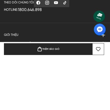
THEO DÕI CHÚNG TÔI
1800.646.898
HOTLINE:
GIỚI THIỆU
QUY ĐỊNH HOẠT ĐỘNG
THÊM VÀO GIỎ
MANUFACTURE
THANH TOÁN
Bản quyền © 2024 KGVIETNAM