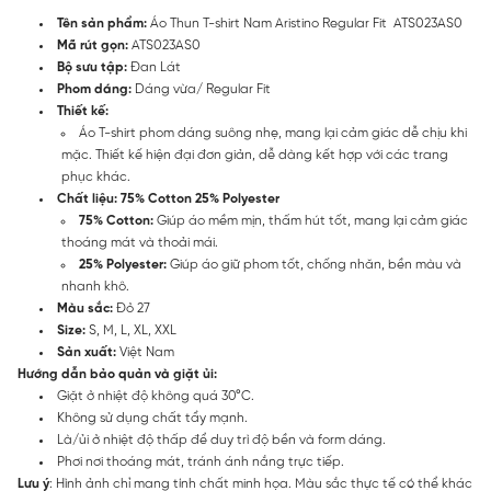
Tên sản phẩm:
Áo Thun T-shirt Nam Aristino Regular Fit ATS023AS0
Mã rút gọn:
ATS023AS0
Bộ sưu tập:
Đan Lát
Phom dáng:
Dáng vừa/ Regular Fit
Thiết kế:
Áo T-shirt phom dáng suông nhẹ, mang lại cảm giác dễ chịu khi
mặc. Thiết kế hiện đại đơn giản, dễ dàng kết hợp với các trang
phục khác.
Chất liệu:
75% Cotton
25% Polyester
75% Cotton:
Giúp áo mềm mịn, thấm hút tốt, mang lại cảm giác
thoáng mát và thoải mái.
25% Polyester:
Giúp áo giữ phom tốt, chống nhăn, bền màu và
nhanh khô.
Màu sắc:
Đỏ 27
Size:
S, M, L, XL, XXL
Sản xuất:
Việt Nam
Hướng dẫn bảo quản và giặt ủi:
Giặt ở nhiệt độ không quá 30°C.
Không sử dụng chất tẩy mạnh.
Là/ủi ở nhiệt độ thấp để duy trì độ bền và form dáng.
Phơi nơi thoáng mát, tránh ánh nắng trực tiếp.
Lưu ý
: Hình ảnh chỉ mang tính chất minh họa. Màu sắc thực tế có thể khác