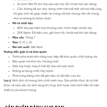
Áo form Slim Fit ôm nhẹ vừa vặn mà vẫn thoải mái vận động.
Các đường kẻ sọc dọc dạng chìm trên bề mặt vải tạo hiệu ứng
thị giác tinh tế, giúp chiếc áo trông nổi bật nhưng vẫn rất trang
nhã và không bị nhàm chán.
Mô tả chất liệu
:
80% Viscose mềm mại thoáng mát, thân thiện với làn da.
20% Nylon: Độ bền cao, giữ form tốt, thoải mái khi vận động
Màu sắc
: Trắng 7
Size
: S, M, L, XL
Nơi sản xuất
: Việt Nam
Hướng dẫn giặt ủi và bảo quản
:
Tránh phơi dưới ánh nắng trực tiếp để bảo quản chất lượng vải.
Bảo quản nơi khô ráo, thoáng mát.
Giặt tay hoặc máy ở chế độ nhẹ với nước lạnh.
Không sử dụng chất tẩy mạnh.
Phơi trong bóng râm để giữ màu và độ bền của áo.
Lưu ý
: Hình ảnh chỉ mang tính chất minh họa. Sản phẩm thực tế có thể
khác về màu sắc do ánh sáng khi chụp ảnh hoặc màn hình hiển thị trên
thiết bị của khách hàng.