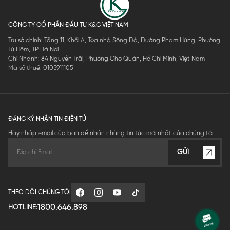
CÔNG TY CỔ PHẦN ĐẦU TƯ K&G VIỆT NAM
Trụ sở chính: Tầng 11, Khối A, Tòa nhà Sông Đà, Đường Phạm Hùng, Phường
Từ Liêm, TP Hà Nội
Chi Nhánh: 84 Nguyễn Trãi, Phường Chợ Quán, Hồ Chí Minh, Việt Nam
Mã số thuế: 0105911105
ĐĂNG KÝ NHẬN TIN ĐIỆN TỬ
Hãy nhập email của bạn để nhận những tin tức mới nhất của chúng tôi
GỬI
THEO DÕI CHÚNG TÔI
1800.646.898
HOTLINE: