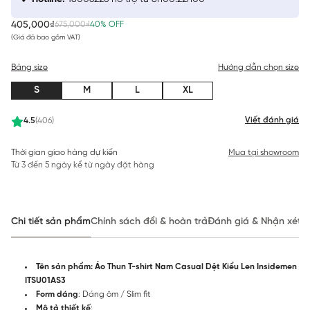
405,000₫
675,000₫
40% OFF
(Giá đã bao gồm VAT)
Bảng size
Hướng dẫn chọn size
S
M
L
XL
Viết đánh giá
4.5
(406)
Thời gian giao hàng dự kiến
Mua tại showroom
Từ 3 đến 5 ngày kể từ ngày đặt hàng
Chi tiết sản phẩm
Chính sách đổi & hoàn trả
Đánh giá & Nhận xét
Tên sản phẩm: Áo Thun T-shirt Nam Casual Dệt Kiểu Len Insidemen
ITSU01AS3
Form dáng
: Dáng ôm / Slim fit
Mô tả thiết kế
: