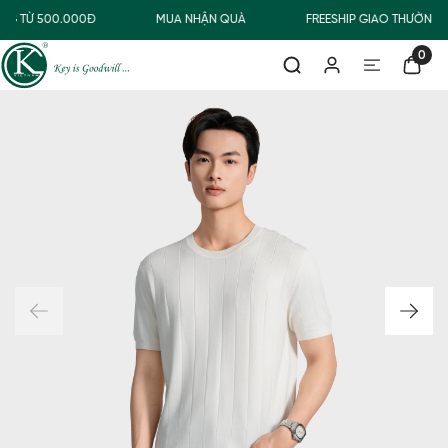
NG TỪ 500.000Đ
MUA NHẬN QUÀ
FREESHIP GIAO THƯỜNG 
0