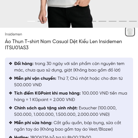
TRẮNG 7
Insidemen
Áo Thun T-shirt Nam Casual Dệt Kiểu Len Insidemen
ITSU01AS3
Đổi hàng:
trong 30 ngày với sản phẩm còn nguyên tem
mác, chưa qua sử dụng, giặt (Không bao gồm đồ lót)
Miễn phí vận chuyển:
Thứ 7, Chủ nhật hoặc cho đơn từ
500.000 VNĐ
Tích điểm KGPoint khi mua hàng:
100.000 VNĐ tiền mua
hàng = 1 KGpoint = 2.000 VNĐ
Chính sách quà tặng sinh nhật:
Evoucher (100.000,
500.000, 1.000.000, 1.500.000, 2.000.000 VNĐ)
Miễn phí sửa hàng:
Cắt gấu quần, bóp bụng, sửa cắt
ngắn tay áo (Không bao gồm tay áo Vest/Blazer)
Hotline:
18006226 hỗ trợ từ 8h00:22h00