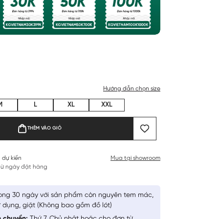
Hướng dẫn chọn size
M
L
XL
XXL
THÊM VÀO GIỎ
 dự kiến
Mua tại showroom
 từ ngày đặt hàng
ong 30 ngày với sản phẩm còn nguyên tem mác,
 dụng, giặt (Không bao gồm đồ lót)
n chuyển:
Thứ 7, Chủ nhật hoặc cho đơn từ