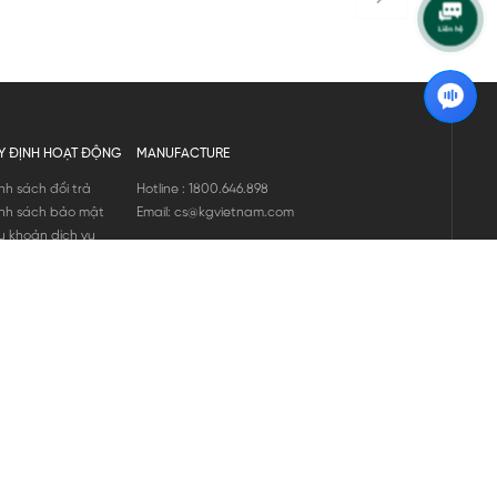
Y ĐỊNH HOẠT ĐỘNG
MANUFACTURE
nh sách đổi trả
Hotline : 1800.646.898
nh sách bảo mật
Email: cs@kgvietnam.com
u khoản dịch vụ
nh sách bảo hành
ng tin hàng hóa
ớng dẫn mua hàng
nh sách vận chuyển