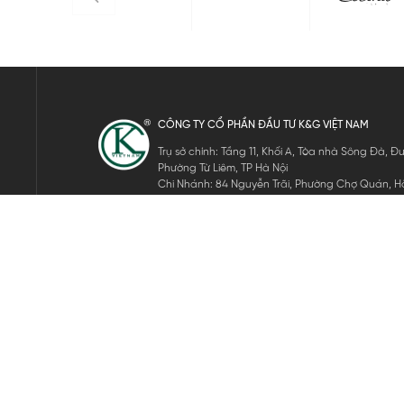
CÔNG TY CỔ PHẦN ĐẦU TƯ K&G VIỆT NAM
Trụ sở chính: Tầng 11, Khối A, Tòa nhà Sông Đà,
Phường Từ Liêm, TP Hà Nội
Chi Nhánh: 84 Nguyễn Trãi, Phường Chợ Quán, Hồ
Mã số thuế: 0105911105
ĐĂNG KÝ NHẬN TIN ĐIỆN TỬ
Hãy nhập email của bạn để nhận những tin tức mới nhất của 