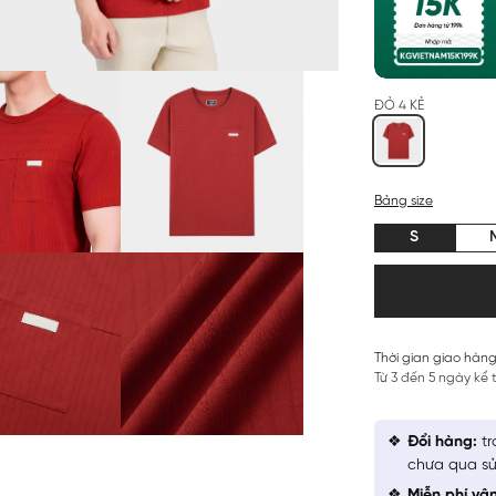
ĐỎ 4 KẺ
Bảng size
S
Thời gian giao hàng
Từ 3 đến 5 ngày kể
Đổi hàng:
tr
chưa qua sử
Miễn phí vậ