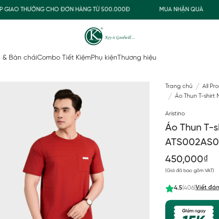
IAO THƯỜNG CHO ĐƠN HÀNG TỪ 500.000Đ
MUA NHẬN QUÀ
 & Bàn chải
Combo Tiết Kiệm
Phụ kiện
Thương hiệu
Trang chủ
All Pr
Áo Thun T-shirt
Aristino
Áo Thun T-s
ATS002AS0
450,000₫
(Giá đã bao gồm VAT)
Viết đán
4.5
(406)