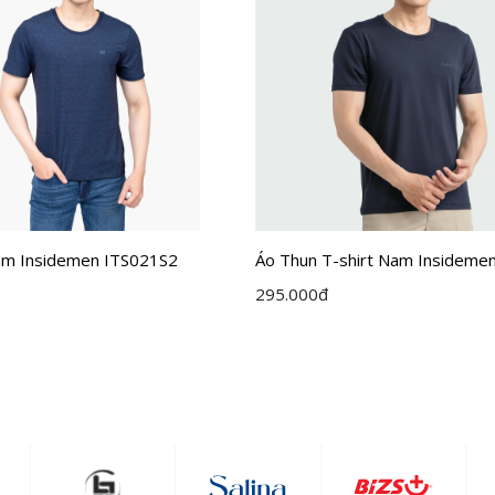
am Insidemen ITS021S2
Áo Thun T-shirt Nam Insidemen
Fit ITS016S3
295.000
đ