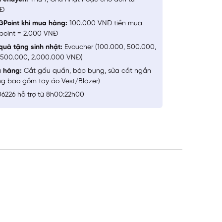
NĐ
GPoint khi mua hàng:
100.000 VNĐ tiền mua
point = 2.000 VNĐ
quà tặng sinh nhật:
Evoucher (100.000, 500.000,
1.500.000, 2.000.000 VNĐ)
a hàng:
Cắt gấu quần, bóp bụng, sửa cắt ngắn
ng bao gồm tay áo Vest/Blazer)
6226 hỗ trợ từ 8h00:22h00