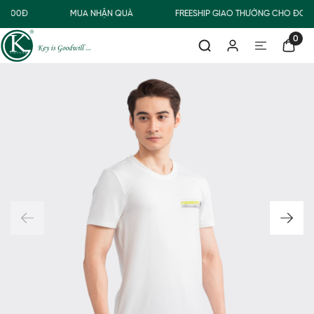
0.000Đ
MUA NHẬN QUÀ
FREESHIP GIAO THƯỜNG CHO ĐƠN 
0