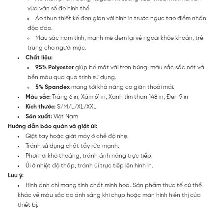
vừa vặn số đo hình thể.
Áo thun thiết kế đơn giản với hình in trước ngực tạo điểm nhấn
độc đáo.
Màu sắc nam tính, mạnh mẽ đem lại vẻ ngoài khỏe khoắn, trẻ
trung cho người mặc.
Chất liệu:
95% Polyester
giúp bề mặt vải trơn bóng, màu sắc sắc nét và
bền màu qua quá trình sử dụng.
5% Spandex
mang tới khả năng co giãn thoải mái.
Màu sắc:
Trắng 6 in, Xám 61 in, Xanh tím than 148 in, Đen 9 in
Kích thước:
S/M/L/XL/XXL
Sản xuất:
Việt Nam
Hướng dẫn bảo quản và giặt ủi:
Giặt tay hoặc giặt máy ở chế độ nhẹ.
Tránh sử dụng chất tẩy rửa mạnh.
Phơi nơi khô thoáng, tránh ánh nắng trực tiếp.
Ủi ở nhiệt độ thấp, tránh ủi trực tiếp lên hình in.
Lưu ý:
Hình ảnh chỉ mang tính chất minh họa. Sản phẩm thực tế có thể
khác về màu sắc do ánh sáng khi chụp hoặc màn hình hiển thị của
thiết bị.