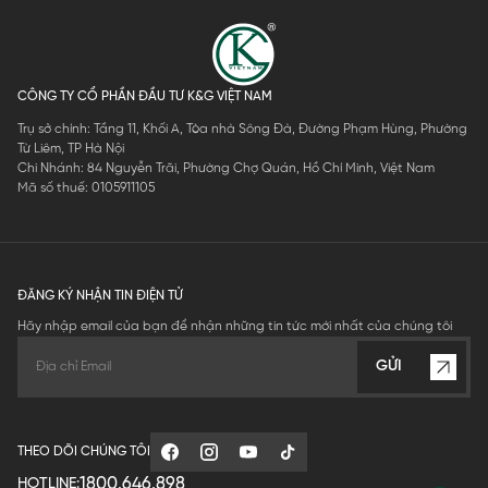
CÔNG TY CỔ PHẦN ĐẦU TƯ K&G VIỆT NAM
Trụ sở chính: Tầng 11, Khối A, Tòa nhà Sông Đà, Đường Phạm Hùng, Phường
Từ Liêm, TP Hà Nội
Chi Nhánh: 84 Nguyễn Trãi, Phường Chợ Quán, Hồ Chí Minh, Việt Nam
Mã số thuế: 0105911105
ĐĂNG KÝ NHẬN TIN ĐIỆN TỬ
Hãy nhập email của bạn để nhận những tin tức mới nhất của chúng tôi
GỬI
THEO DÕI CHÚNG TÔI
1800.646.898
HOTLINE: