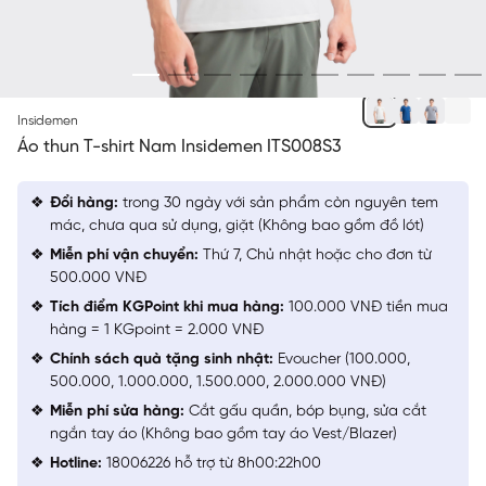
TRẮNG
Insidemen
Áo thun T-shirt Nam Insidemen ITS008S3
Đổi hàng:
trong 30 ngày với sản phẩm còn nguyên tem
mác, chưa qua sử dụng, giặt (Không bao gồm đồ lót)
Miễn phí vận chuyển:
Thứ 7, Chủ nhật hoặc cho đơn từ
500.000 VNĐ
Tích điểm KGPoint khi mua hàng:
100.000 VNĐ tiền mua
hàng = 1 KGpoint = 2.000 VNĐ
Chính sách quà tặng sinh nhật:
Evoucher (100.000,
500.000, 1.000.000, 1.500.000, 2.000.000 VNĐ)
Miễn phí sửa hàng:
Cắt gấu quần, bóp bụng, sửa cắt
ngắn tay áo (Không bao gồm tay áo Vest/Blazer)
Hotline:
18006226 hỗ trợ từ 8h00:22h00