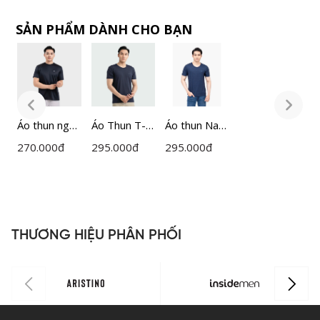
SẢN PHẨM DÀNH CHO BẠN
Áo thun ngắn
Áo Thun T-
Áo thun Nam
Á
tay nam
shirt Nam
Insidemen
t
270.000
đ
295.000
đ
295.000
đ
2
Insidemen
Insidemen
ITS021S2
I
Active
Regular Fit
A
ITS080AAH0
ITS016S3
I
THƯƠNG HIỆU PHÂN PHỐI