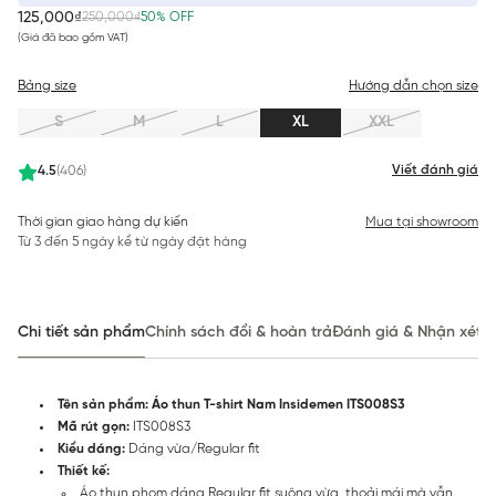
125,000₫
250,000₫
50% OFF
(Giá đã bao gồm VAT)
Bảng size
Hướng dẫn chọn size
S
M
L
XL
XXL
Viết đánh giá
4.5
(406)
Thời gian giao hàng dự kiến
Mua tại showroom
Từ 3 đến 5 ngày kể từ ngày đặt hàng
Chi tiết sản phẩm
Chính sách đổi & hoàn trả
Đánh giá & Nhận xét
Tên sản phẩm:
Áo thun T-shirt Nam Insidemen ITS008S3
Mã rút gọn:
ITS008S3
Kiểu dáng:
Dáng vừa/Regular fit
Thiết kế:
Áo thun phom dáng Regular fit suông vừa, thoải mái mà vẫn