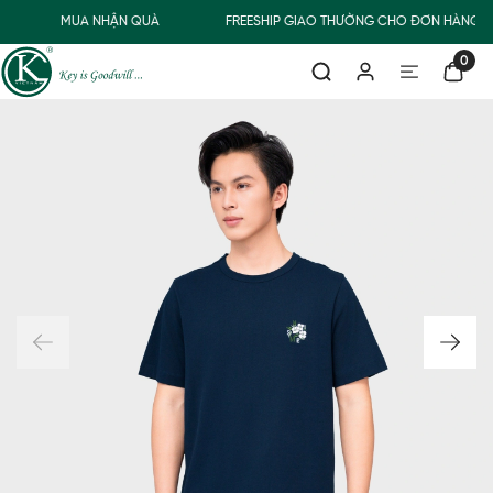
MUA NHẬN QUÀ
FREESHIP GIAO THƯỜNG CHO ĐƠN HÀNG T
0