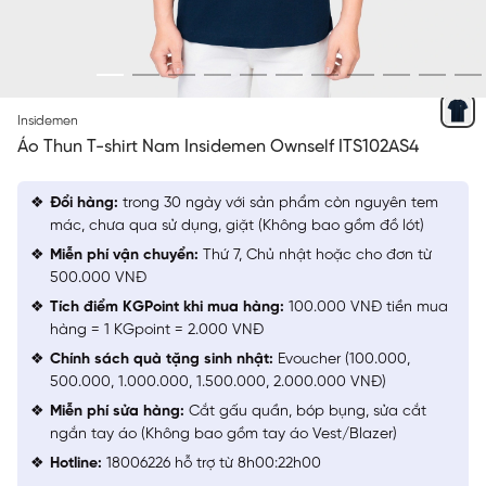
XANH TÍM THAN 40
Insidemen
Áo Thun T-shirt Nam Insidemen Ownself ITS102AS4
Đổi hàng:
trong 30 ngày với sản phẩm còn nguyên tem
mác, chưa qua sử dụng, giặt (Không bao gồm đồ lót)
Miễn phí vận chuyển:
Thứ 7, Chủ nhật hoặc cho đơn từ
500.000 VNĐ
Tích điểm KGPoint khi mua hàng:
100.000 VNĐ tiền mua
hàng = 1 KGpoint = 2.000 VNĐ
Chính sách quà tặng sinh nhật:
Evoucher (100.000,
500.000, 1.000.000, 1.500.000, 2.000.000 VNĐ)
Miễn phí sửa hàng:
Cắt gấu quần, bóp bụng, sửa cắt
ngắn tay áo (Không bao gồm tay áo Vest/Blazer)
Hotline:
18006226 hỗ trợ từ 8h00:22h00