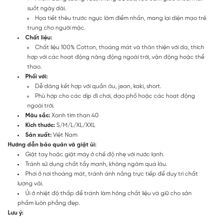
suốt ngày dài.
Họa tiết thêu trước ngực làm điểm nhấn, mang lại diện mạo trẻ
trung cho người mặc.
Chất liệu:
Chất liệu 100% Cotton, thoáng mát và thân thiện với da, thích
hợp với các hoạt động năng động ngoài trời, vận động hoặc thể
thao.
Phối với:
Dễ dàng kết hợp với quần âu, jean, kaki, short.
Phù hợp cho các dịp đi chơi, dạo phố hoặc các hoạt động
ngoài trời.
Màu sắc:
Xanh tím than 40
Kích thước:
S/M/L/XL/XXL
Sản xuất:
Việt Nam
Hướng dẫn bảo quản và giặt ủi:
Giặt tay hoặc giặt máy ở chế độ nhẹ với nước lạnh.
Tránh sử dụng chất tẩy mạnh, không ngâm quá lâu.
Phơi ở nơi thoáng mát, tránh ánh nắng trực tiếp để duy trì chất
lượng vải.
Ủi ở nhiệt độ thấp để tránh làm hỏng chất liệu và giữ cho sản
phẩm luôn phẳng đẹp.
Lưu ý: