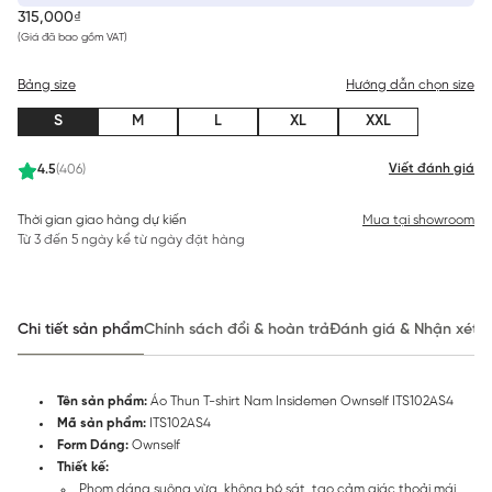
315,000₫
(Giá đã bao gồm VAT)
Bảng size
Hướng dẫn chọn size
S
M
L
XL
XXL
Viết đánh giá
4.5
(406)
Thời gian giao hàng dự kiến
Mua tại showroom
Từ 3 đến 5 ngày kể từ ngày đặt hàng
Chi tiết sản phẩm
Chính sách đổi & hoàn trả
Đánh giá & Nhận xét
Tên sản phẩm:
Áo Thun T-shirt Nam Insidemen Ownself ITS102AS4
Mã sản phẩm:
ITS102AS4
Form Dáng:
Ownself
Thiết kế:
Phom dáng suông vừa, không bó sát, tạo cảm giác thoải mái