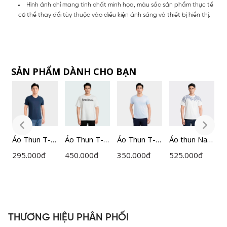
Hình ảnh chỉ mang tính chất minh họa, màu sắc sản phẩm thực tế
có thể thay đổi tùy thuộc vào điều kiện ánh sáng và thiết bị hiển thị.
SẢN PHẨM DÀNH CHO BẠN
Áo Thun T-
Áo Thun T-
Áo Thun T-
Áo thun Nam
Á
shirt Nam
shirt Nam
shirt Nam
Insidemen
s
295.000
đ
450.000
đ
350.000
đ
525.000
đ
2
Insidemen
Insidemen
Insidemen
Cotton
I
Regular Fit
Cotton
Regular Fit
ITS059AZ
R
ITS009MAH
ITS023AZ
ITS016MAH
I
0
0
H
THƯƠNG HIỆU PHÂN PHỐI