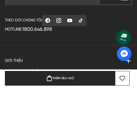
THEO DÕI CHÚNG TÔI
1800.646.898
HOTLINE:
GIỚI THIỆU
QUY ĐỊNH HOẠT ĐỘNG
THÊM VÀO GIỎ
MANUFACTURE
THANH TOÁN