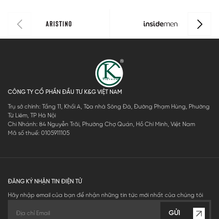
CÔNG TY CỔ PHẦN ĐẦU TƯ K&G VIỆT NAM
Trụ sở chính: Tầng 11, Khối A, Tòa nhà Sông Đà, Đường Phạm Hùng, Phường
Từ Liêm, TP Hà Nội
Chi Nhánh: 84 Nguyễn Trãi, Phường Chợ Quán, Hồ Chí Minh, Việt Nam
Mã số thuế: 0105911105
ĐĂNG KÝ NHẬN TIN ĐIỆN TỬ
Hãy nhập email của bạn để nhận những tin tức mới nhất của chúng tôi
GỬI