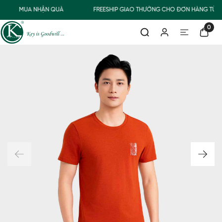
MUA NHẬN QUÀ
FREESHIP GIAO THƯỜNG CHO ĐƠN HÀNG TỪ 5
0