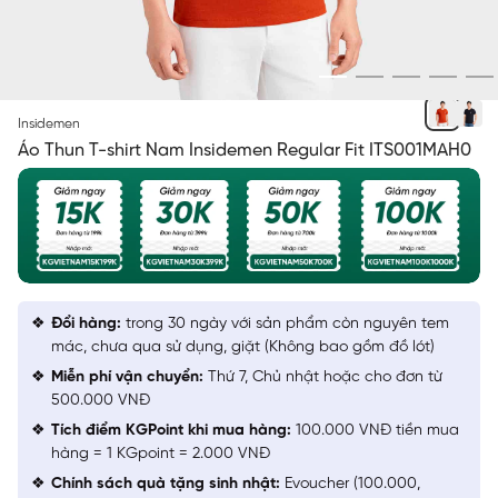
CAM 61 MF
Insidemen
Áo Thun T-shirt Nam Insidemen Regular Fit ITS001MAH0
Đổi hàng:
trong 30 ngày với sản phẩm còn nguyên tem
mác, chưa qua sử dụng, giặt (Không bao gồm đồ lót)
Miễn phí vận chuyển:
Thứ 7, Chủ nhật hoặc cho đơn từ
500.000 VNĐ
Tích điểm KGPoint khi mua hàng:
100.000 VNĐ tiền mua
hàng = 1 KGpoint = 2.000 VNĐ
Chính sách quà tặng sinh nhật:
Evoucher (100.000,