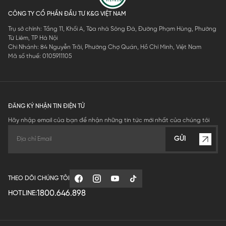
CÔNG TY CỔ PHẦN ĐẦU TƯ K&G VIỆT NAM
Trụ sở chính: Tầng 11, Khối A, Tòa nhà Sông Đà, Đường Phạm Hùng, Phường
Từ Liêm, TP Hà Nội
Chi Nhánh: 84 Nguyễn Trãi, Phường Chợ Quán, Hồ Chí Minh, Việt Nam
Mã số thuế: 0105911105
ĐĂNG KÝ NHẬN TIN ĐIỆN TỬ
Hãy nhập email của bạn để nhận những tin tức mới nhất của chúng tôi
GỬI
THEO DÕI CHÚNG TÔI
1800.646.898
HOTLINE: