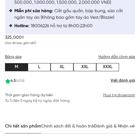
500.000, 1.000.000, 1.500.000, 2.000.000 VNĐ)
Miễn phí sửa hàng:
Cắt gấu quần, bóp bụng, sửa cắt
ngắn tay áo (Không bao gồm tay áo Vest/Blazer)
Hotline:
18006226 hỗ trợ từ 8h00:22h00
325,000₫
(Giá đã bao gồm VAT)
Bảng size
Hướng dẫn chọn size
M
L
XL
XXL
XXXL
Viết đánh giá
4.5
(406)
Thời gian giao hàng dự kiến
Mua tại showroom
Từ 3 đến 5 ngày kể từ ngày đặt hàng
Chi tiết sản phẩm
Chính sách đổi & hoàn trả
Đánh giá & Nhận xét