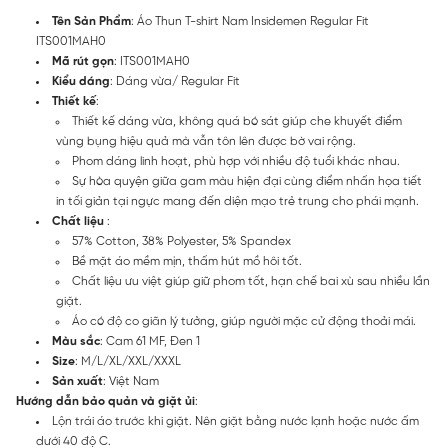
Tên Sản Phẩm
: Áo Thun T-shirt Nam Insidemen Regular Fit
ITS001MAH0
Mã rút gọn
: ITS001MAH0
Kiểu dáng
: Dáng vừa/ Regular Fit
Thiết kế
:
Thiết kế dáng vừa, không quá bó sát giúp che khuyết điểm
vùng bụng hiệu quả mà vẫn tôn lên được bờ vai rộng.
Phom dáng linh hoạt, phù hợp với nhiều độ tuổi khác nhau.
Sự hòa quyện giữa gam màu hiện đại cùng điểm nhấn họa tiết
in tối giản tại ngực mang đến diện mạo trẻ trung cho phái mạnh.
Chất liệu
:
57% Cotton, 38% Polyester, 5% Spandex
Bề mặt áo mềm mịn, thấm hút mồ hôi tốt.
Chất liệu ưu việt giúp giữ phom tốt, hạn chế bai xù sau nhiều lần
giặt.
Áo có độ co giãn lý tưởng, giúp người mặc cử động thoải mái.
Màu sắc
: Cam 61 MF, Đen 1
Size
: M/L/XL/XXL/XXXL
Sản xuất
: Việt Nam
Hướng dẫn bảo quản và giặt ủi
:
Lộn trái áo trước khi giặt. Nên giặt bằng nước lạnh hoặc nước ấm
dưới 40 độ C.