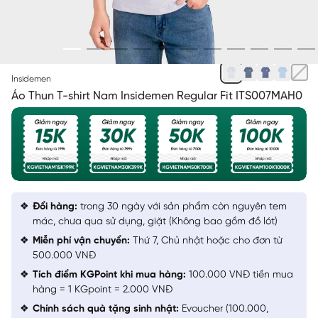
XÁM 1 JACQUARD HỌA TIẾT
Insidemen
Áo Thun T-shirt Nam Insidemen Regular Fit ITS007MAH0
Đổi hàng:
trong 30 ngày với sản phẩm còn nguyên tem
mác, chưa qua sử dụng, giặt (Không bao gồm đồ lót)
Miễn phí vận chuyển:
Thứ 7, Chủ nhật hoặc cho đơn từ
500.000 VNĐ
Tích điểm KGPoint khi mua hàng:
100.000 VNĐ tiền mua
hàng = 1 KGpoint = 2.000 VNĐ
Chính sách quà tặng sinh nhật:
Evoucher (100.000,