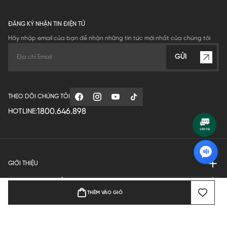
ĐĂNG KÝ NHẬN TIN ĐIỆN TỬ
Hãy nhập email của bạn để nhận những tin tức mới nhất của chúng tôi
GỬI
THEO DÕI CHÚNG TÔI
1800.646.898
HOTLINE:
GIỚI THIỆU
QUY ĐỊNH HOẠT ĐỘNG
THÊM VÀO GIỎ
MANUFACTURE
THANH TOÁN