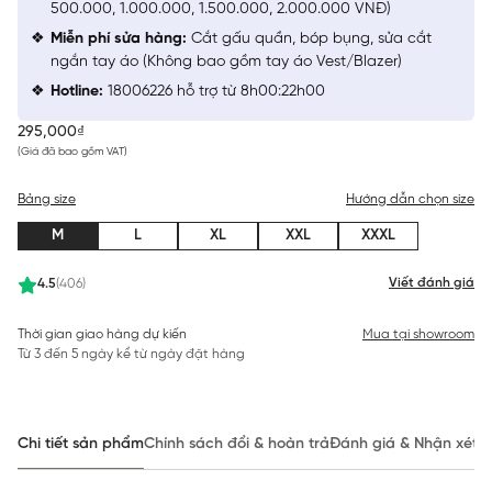
500.000, 1.000.000, 1.500.000, 2.000.000 VNĐ)
Miễn phí sửa hàng:
Cắt gấu quần, bóp bụng, sửa cắt
ngắn tay áo (Không bao gồm tay áo Vest/Blazer)
Hotline:
18006226 hỗ trợ từ 8h00:22h00
295,000₫
(Giá đã bao gồm VAT)
Bảng size
Hướng dẫn chọn size
M
L
XL
XXL
XXXL
Viết đánh giá
4.5
(406)
Thời gian giao hàng dự kiến
Mua tại showroom
Từ 3 đến 5 ngày kể từ ngày đặt hàng
Chi tiết sản phẩm
Chính sách đổi & hoàn trả
Đánh giá & Nhận xét