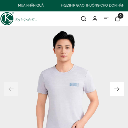
MUA NHẬN QUÀ
FREESHIP GIAO THƯỜNG CHO ĐƠN HÀNG 
0