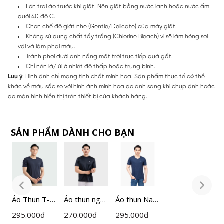
Lộn trái áo trước khi giặt. Nên giặt bằng nước lạnh hoặc nước ấm
dưới 40 độ C.
Chọn chế độ giặt nhẹ (Gentle/Delicate) của máy giặt.
Không sử dụng chất tẩy trắng (Chlorine Bleach) vì sẽ làm hỏng sợi
vải và làm phai màu.
Tránh phơi dưới ánh nắng mặt trời trực tiếp quá gắt.
Chỉ nên là/ ủi ở nhiệt độ thấp hoặc trung bình.
Lưu ý
: Hình ảnh chỉ mang tính chất minh họa. Sản phẩm thực tế có thể
khác về màu sắc so với hình ảnh minh họa do ánh sáng khi chụp ảnh hoặc
do màn hình hiển thị trên thiết bị của khách hàng.
SẢN PHẨM DÀNH CHO BẠN
Áo Thun T-
Áo thun ngắn
Áo thun Nam
Á
shirt Nam
tay nam
Insidemen
s
295.000
đ
270.000
đ
295.000
đ
2
Insidemen
Insidemen
ITS021S2
I