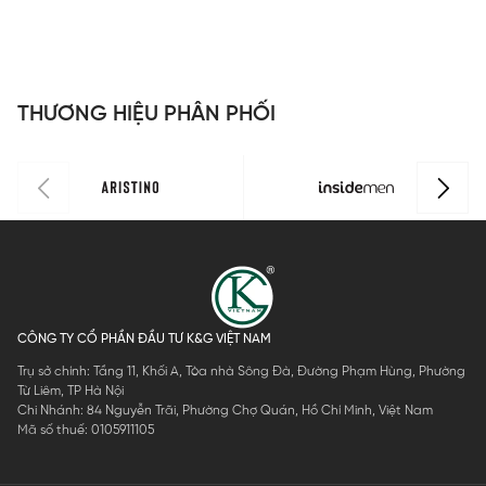
Regular Fit
Active
R
ITS016S3
ITS080AAH0
I
THƯƠNG HIỆU PHÂN PHỐI
CÔNG TY CỔ PHẦN ĐẦU TƯ K&G VIỆT NAM
Trụ sở chính: Tầng 11, Khối A, Tòa nhà Sông Đà, Đường Phạm Hùng, Phường
Từ Liêm, TP Hà Nội
Chi Nhánh: 84 Nguyễn Trãi, Phường Chợ Quán, Hồ Chí Minh, Việt Nam
Mã số thuế: 0105911105