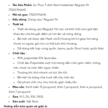
Tên Sản Phẩm
: Áo Thun T-shirt Nam Insidemen Regular Fit
ITS007MAH0
Mã rút gọn
: ITS007MAH0
Kiểu dáng
: Dáng vừa/ Regular Fit
Thiết kế
:
Thiết kế dáng vừa (Regular Fit) vặn với hình thể nam giới Việt,
khéo léo che khuyết điểm và tôn lên vẻ năng động.
Bề mặt vải được dệt Mesh với lỗ thoáng khí li ti giúp hơi nóng
thoát ra ngoài, giữ cho cơ thể luôn khô thoáng.
Dễ dàng kết hợp cùng quần Jeans, quần Short hoặc quần Kaki.
Chất liệu
:
90% polyamide 10% Spandex
Chất liệu Polyamide vượt trội mang đến cảm giác mềm, mỏng,
mịn, mượt và mát đến ngạc nhiên.
Thoáng khí, khô nhanh và hút ẩm tốt.
Bề mặt áo bóng nhẹ trượt dễ chịu trên da.
Giữ phom chỉn chu như mới dù giặt nhiều lần.
Màu sắc
: Xanh biển 13 jacquard, Xám 1 jacquard, Xám 4 jacquard,
Xám 7 jacquard
Size
: M/L/XL/XXL/XXXL
Sản xuất
: Việt Nam
Hướng dẫn bảo quản và giặt ủi
: