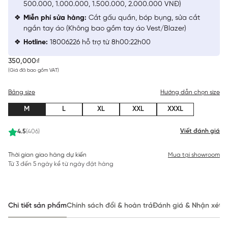
500.000, 1.000.000, 1.500.000, 2.000.000 VNĐ)
Miễn phí sửa hàng:
Cắt gấu quần, bóp bụng, sửa cắt
ngắn tay áo (Không bao gồm tay áo Vest/Blazer)
Hotline:
18006226 hỗ trợ từ 8h00:22h00
350,000₫
(Giá đã bao gồm VAT)
Bảng size
Hướng dẫn chọn size
M
L
XL
XXL
XXXL
Viết đánh giá
4.5
(406)
Thời gian giao hàng dự kiến
Mua tại showroom
Từ 3 đến 5 ngày kể từ ngày đặt hàng
Chi tiết sản phẩm
Chính sách đổi & hoàn trả
Đánh giá & Nhận xét