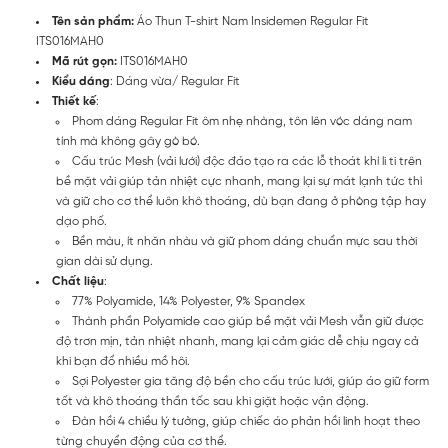
Tên sản phẩm:
Áo Thun T-shirt Nam Insidemen Regular Fit
ITS016MAH0
Mã rút gọn:
ITS016MAH0
Kiểu dáng
: Dáng vừa/ Regular Fit
Thiết kế
:
Phom dáng Regular Fit ôm nhẹ nhàng, tôn lên vóc dáng nam
tính mà không gây gò bó.
Cấu trúc Mesh (vải lưới) độc đáo tạo ra các lỗ thoát khí li ti trên
bề mặt vải giúp tản nhiệt cực nhanh, mang lại sự mát lạnh tức thì
và giữ cho cơ thể luôn khô thoáng, dù bạn đang ở phòng tập hay
dạo phố.
Bền màu, ít nhăn nhàu và giữ phom dáng chuẩn mực sau thời
gian dài sử dụng.
Chất liệu
:
77% Polyamide, 14% Polyester, 9% Spandex
Thành phần Polyamide cao giúp bề mặt vải Mesh vẫn giữ được
độ trơn mịn, tản nhiệt nhanh, mang lại cảm giác dễ chịu ngay cả
khi bạn đổ nhiều mồ hôi.
Sợi Polyester gia tăng độ bền cho cấu trúc lưới, giúp áo giữ form
tốt và khô thoáng thần tốc sau khi giặt hoặc vận động.
Đàn hồi 4 chiều lý tưởng, giúp chiếc áo phản hồi linh hoạt theo
từng chuyển động của cơ thể.