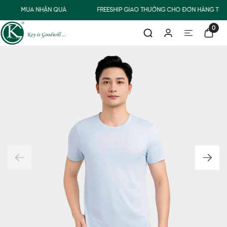
MUA NHẬN QUÀ
FREESHIP GIAO THƯỜNG CHO ĐƠN HÀNG TỪ 
0