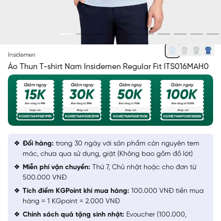
XANH BIỂN 7 MESH
Insidemen
Áo Thun T-shirt Nam Insidemen Regular Fit ITS016MAH0
Đổi hàng:
trong 30 ngày với sản phẩm còn nguyên tem
mác, chưa qua sử dụng, giặt (Không bao gồm đồ lót)
Miễn phí vận chuyển:
Thứ 7, Chủ nhật hoặc cho đơn từ
500.000 VNĐ
Tích điểm KGPoint khi mua hàng:
100.000 VNĐ tiền mua
hàng = 1 KGpoint = 2.000 VNĐ
Chính sách quà tặng sinh nhật:
Evoucher (100.000,