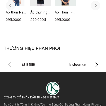
Áo thun Nam
Áo thun ngắn
Áo Thun T-
Á
Insidemen
tay nam
shirt Nam
I
295.000
đ
270.000
đ
295.000
đ
2
ITS021S2
Insidemen
Insidemen
I
Active
Regular Fit
ITS080AAH0
ITS016S3
THƯƠNG HIỆU PHÂN PHỐI
CÔNG TY CỔ PHẦN ĐẦU TƯ K&G VIỆT NAM
Trụ sở chính: Tầng 11, Khối A, Tòa nhà Sông Đà, Đường Phạm Hùng, Phường