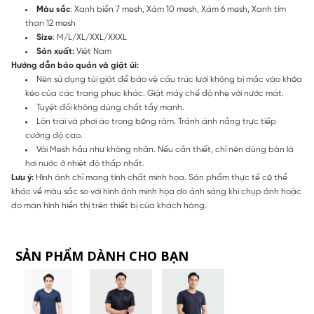
Màu sắc
: Xanh biển 7 mesh, Xám 10 mesh, Xám 6 mesh, Xanh tím
than 12 mesh
Size
: M/L/XL/XXL/XXXL
Sản xuất:
Việt Nam
Hướng dẫn bảo quản và giặt ủi:
Nên sử dụng túi giặt để bảo vệ cấu trúc lưới không bị mắc vào khóa
kéo của các trang phục khác. Giặt máy chế độ nhẹ với nước mát.
Tuyệt đối không dùng chất tẩy mạnh.
Lộn trái và phơi áo trong bóng râm. Tránh ánh nắng trực tiếp
cường độ cao.
Vải Mesh hầu như không nhăn. Nếu cần thiết, chỉ nên dùng bàn là
hơi nước ở nhiệt độ thấp nhất.
Lưu ý:
Hình ảnh chỉ mang tính chất minh họa. Sản phẩm thực tế có thể
khác về màu sắc so với hình ảnh minh họa do ánh sáng khi chụp ảnh hoặc
do màn hình hiển thị trên thiết bị của khách hàng.
SẢN PHẨM DÀNH CHO BẠN