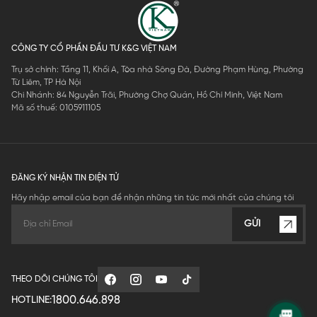
CÔNG TY CỔ PHẦN ĐẦU TƯ K&G VIỆT NAM
Trụ sở chính: Tầng 11, Khối A, Tòa nhà Sông Đà, Đường Phạm Hùng, Phường
Từ Liêm, TP Hà Nội
Chi Nhánh: 84 Nguyễn Trãi, Phường Chợ Quán, Hồ Chí Minh, Việt Nam
Mã số thuế: 0105911105
ĐĂNG KÝ NHẬN TIN ĐIỆN TỬ
Hãy nhập email của bạn để nhận những tin tức mới nhất của chúng tôi
GỬI
THEO DÕI CHÚNG TÔI
1800.646.898
HOTLINE: