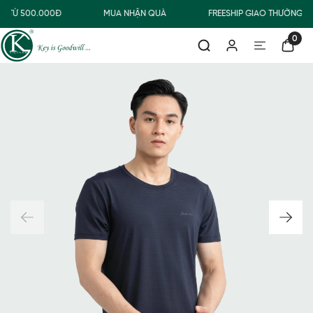
G TỪ 500.000Đ
MUA NHẬN QUÀ
FREESHIP GIAO THƯỜNG C
0