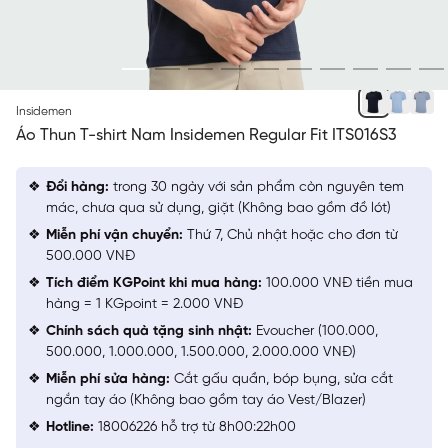
XANH TÍM THAN
Insidemen
Áo Thun T-shirt Nam Insidemen Regular Fit ITS016S3
Đổi hàng:
trong 30 ngày với sản phẩm còn nguyên tem
mác, chưa qua sử dụng, giặt (Không bao gồm đồ lót)
Miễn phí vận chuyển:
Thứ 7, Chủ nhật hoặc cho đơn từ
500.000 VNĐ
Tích điểm KGPoint khi mua hàng:
100.000 VNĐ tiền mua
hàng = 1 KGpoint = 2.000 VNĐ
Chính sách quà tặng sinh nhật:
Evoucher (100.000,
500.000, 1.000.000, 1.500.000, 2.000.000 VNĐ)
Miễn phí sửa hàng:
Cắt gấu quần, bóp bụng, sửa cắt
ngắn tay áo (Không bao gồm tay áo Vest/Blazer)
Hotline:
18006226 hỗ trợ từ 8h00:22h00