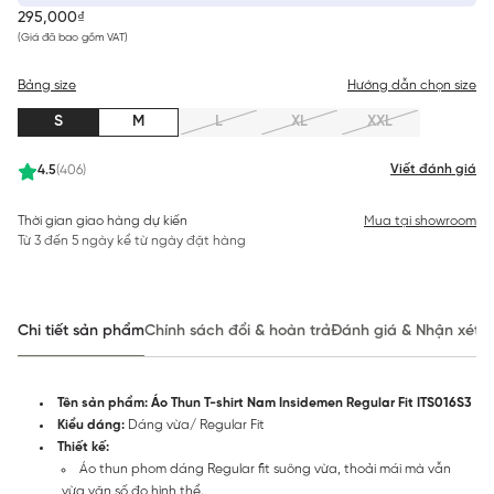
295,000₫
(Giá đã bao gồm VAT)
Bảng size
Hướng dẫn chọn size
S
M
L
XL
XXL
Viết đánh giá
4.5
(406)
Thời gian giao hàng dự kiến
Mua tại showroom
Từ 3 đến 5 ngày kể từ ngày đặt hàng
Chi tiết sản phẩm
Chính sách đổi & hoàn trả
Đánh giá & Nhận xét
Tên sản phẩm: Áo Thun T-shirt Nam Insidemen Regular Fit ITS016S3
Kiểu dáng:
Dáng vừa/ Regular Fit
Thiết kế:
Áo thun phom dáng Regular fit suông vừa, thoải mái mà vẫn
vừa vặn số đo hình thể.