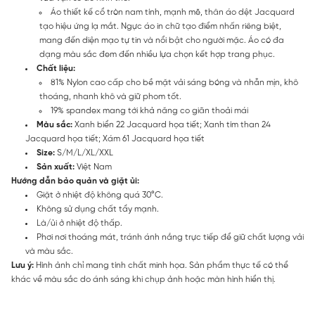
Áo thiết kế cổ tròn nam tính, mạnh mẽ, thân áo dệt Jacquard
tạo hiệu ứng lạ mắt. Ngực áo in chữ tạo điểm nhấn riêng biệt,
mang đến diện mạo tự tin và nổi bật cho người mặc. Áo có đa
dạng màu sắc đem đến nhiều lựa chọn kết hợp trang phục.
Chất liệu:
81% Nylon cao cấp cho bề mặt vải sáng bóng và nhẵn mịn, khô
thoáng, nhanh khô và giữ phom tốt.
19% spandex mang tới khả năng co giãn thoải mái
Màu sắc:
Xanh biển 22 Jacquard họa tiết; Xanh tím than 24
Jacquard họa tiết; Xám 61 Jacquard họa tiết
Size:
S/M/L/XL/XXL
Sản xuất:
Việt Nam
Hướng dẫn bảo quản và giặt ủi:
Giặt ở nhiệt độ không quá 30°C.
Không sử dụng chất tẩy mạnh.
Là/ủi ở nhiệt độ thấp.
Phơi nơi thoáng mát, tránh ánh nắng trực tiếp để giữ chất lượng vải
và màu sắc.
Lưu ý:
Hình ảnh chỉ mang tính chất minh họa. Sản phẩm thực tế có thể
khác về màu sắc do ánh sáng khi chụp ảnh hoặc màn hình hiển thị.