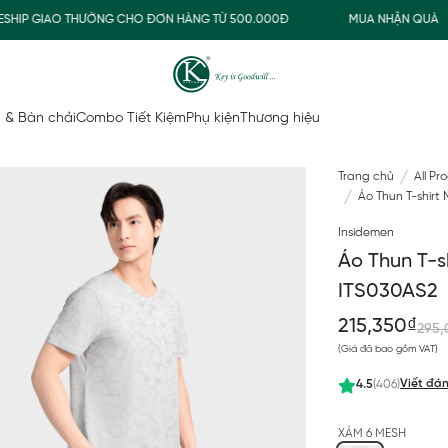
P GIAO THƯỜNG CHO ĐƠN HÀNG TỪ 500.000Đ
MUA NHẬN QUÀ
 & Bàn chải
Combo Tiết Kiệm
Phụ kiện
Thương hiệu
Trang chủ
All Pr
Áo Thun T-shirt
Insidemen
Áo Thun T-s
ITS030AS2
215,350₫
295,
(Giá đã bao gồm VAT)
Viết đán
4.5
(406)
XÁM 6 MESH