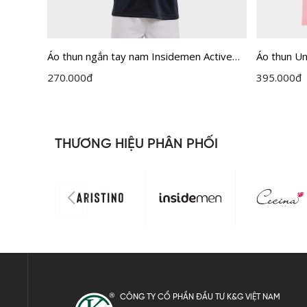
Áo thun ngắn tay nam Insidemen Active
Áo thun U
ITS080AAH0
ITS069S3
270.000
đ
395.000
đ
THƯƠNG HIỆU PHÂN PHỐI
CÔNG TY CỔ PHẦN ĐẦU TƯ K&G VIỆT NAM