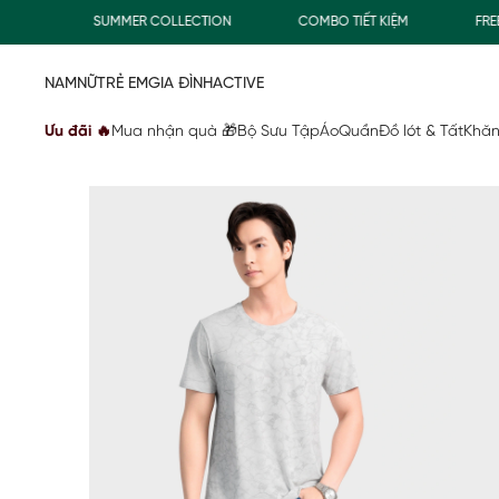
SUMMER COLLECTION
COMBO TIẾT KIỆM
FREESHI
NAM
NỮ
TRẺ EM
GIA ĐÌNH
ACTIVE
Ưu đãi 🔥
Mua nhận quà 🎁
Bộ Sưu Tập
Áo
Quần
Đồ lót & Tất
Khăn