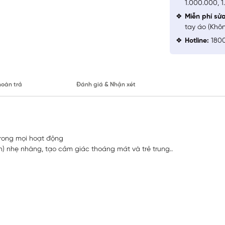
1.000.000, 
Miễn phí sử
tay áo (Khô
Hotline:
1800
hoàn trả
Đánh giá & Nhận xét
 trong mọi hoạt động
esh) nhẹ nhàng, tạo cảm giác thoáng mát và trẻ trung..