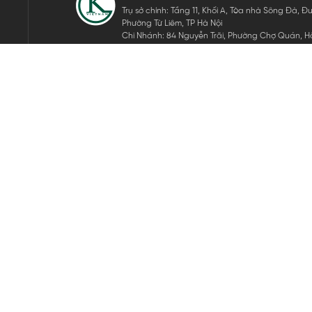
Trụ sở chính: Tầng 11, Khối A, Tòa nhà Sông Đà,
Phường Từ Liêm, TP Hà Nội
Chi Nhánh: 84 Nguyễn Trãi, Phường Chợ Quán, Hồ
Mã số thuế: 0105911105
ĐĂNG KÝ NHẬN TIN ĐIỆN TỬ
Hãy nhập email của bạn để nhận những tin tức mới nhất của 
THEO DÕI CHÚNG TÔI
Bản quyền © 2024 KGVIETNAM