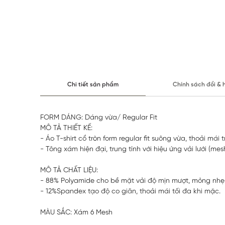
Chi tiết sản phẩm
Chính sách đổi & 
FORM DÁNG: Dáng vừa/ Regular Fit
MÔ TẢ THIẾT KẾ:
- Áo T-shirt cổ tròn form regular fit suông vừa, thoải mái
- Tông xám hiện đại, trung tính với hiệu ứng vải lưới (m
MÔ TẢ CHẤT LIỆU:
- 88% Polyamide cho bề mặt vải độ mịn mượt, mỏng nhẹ
- 12%Spandex tạo độ co giãn, thoải mái tối đa khi mặc.
MÀU SẮC: Xám 6 Mesh