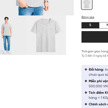
Bảng size
S
Thời gian giao hàng
Từ 3 đến 5 ngày kể
Đổi hàng:
tr
chưa qua sử
Miễn phí vậ
500.000 V
Tích điểm K
hàng = 1 KG
Chính sách 