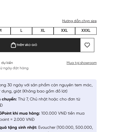
Hướng dẫn chọn size
M
L
XL
XXL
XXXL
THÊM VÀO GIỎ
 dự kiến
Mua tại showroom
 từ ngày đặt hàng
ong 30 ngày với sản phẩm còn nguyên tem mác,
 dụng, giặt (Không bao gồm đồ lót)
n chuyển:
Thứ 7, Chủ nhật hoặc cho đơn từ
NĐ
GPoint khi mua hàng:
100.000 VNĐ tiền mua
point = 2.000 VNĐ
quà tặng sinh nhật:
Evoucher (100.000, 500.000,