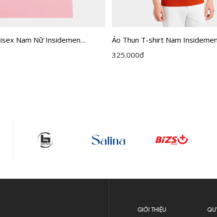
nisex Nam Nữ Insidemen
Áo Thun T-shirt Nam Insidemen
Fit ITS001MAH0
325.000
đ
GIỚI THIỆU
QU