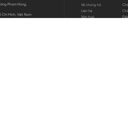
 Đường Phạm Hùng,
Về chúng tôi
Chí
Liên hệ
Chí
 Chí Minh, Việt Nam
Văn hoá
Điề
Tuyển dụng
Chí
Tin tức
Thô
Hư
Chí
THANH TOÁN
chúng tôi
GỬI
1800.646.898
HOTLINE: