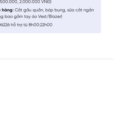
1.500.000, 2.000.000 VNĐ)
a hàng:
Cắt gấu quần, bóp bụng, sửa cắt ngắn
ng bao gồm tay áo Vest/Blazer)
6226 hỗ trợ từ 8h00:22h00