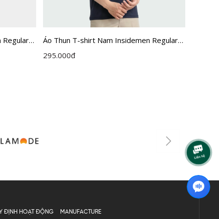
 Regular
Áo Thun T-shirt Nam Insidemen Regular
Áo thun
Fit ITS016S3
ITS018
295.000
đ
420.00
Y ĐỊNH HOẠT ĐỘNG
MANUFACTURE