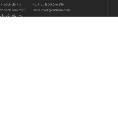
nh sách đổi trả
Hotline : 1800.646.898
nh sách bảo mật
Email: cs@kgvietnam.com
u khoản dịch vụ
nh sách bảo hành
ng tin hàng hóa
ớng dẫn mua hàng
nh sách vận chuyển