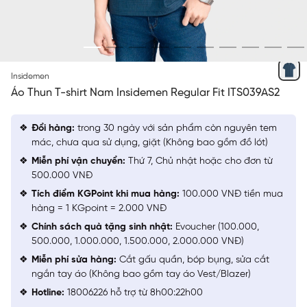
XANH TÍM THAN 7 JACQUARD HỌA TIẾT
Insidemen
Áo Thun T-shirt Nam Insidemen Regular Fit ITS039AS2
Đổi hàng:
trong 30 ngày với sản phẩm còn nguyên tem
mác, chưa qua sử dụng, giặt (Không bao gồm đồ lót)
Miễn phí vận chuyển:
Thứ 7, Chủ nhật hoặc cho đơn từ
500.000 VNĐ
Tích điểm KGPoint khi mua hàng:
100.000 VNĐ tiền mua
hàng = 1 KGpoint = 2.000 VNĐ
Chính sách quà tặng sinh nhật:
Evoucher (100.000,
500.000, 1.000.000, 1.500.000, 2.000.000 VNĐ)
Miễn phí sửa hàng:
Cắt gấu quần, bóp bụng, sửa cắt
ngắn tay áo (Không bao gồm tay áo Vest/Blazer)
Hotline:
18006226 hỗ trợ từ 8h00:22h00