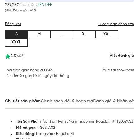
237,250₫
325,000₫
27% OFF
(Giá đã bao gồm VAT)
Bảng size
Hướng dẫn chọn size
S
M
L
XL
XXL
XXXL
Viết đánh giá
4.5
(406)
Thời gian giao hàng dự kiến
Mua tại showroom
Từ 3 đến 5 ngày kể từ ngày đặt hàng
Chi tiết sản phẩm
Chính sách đổi & hoàn trả
Đánh giá & Nhận xét
Tên Sản Phẩm
: Áo Thun T-shirt Nam Insidemen Regular Fit ITS039AS2
Mã rút gọn
: ITS039AS2
Kiểu dáng
: Dáng vừa/ Regular Fit