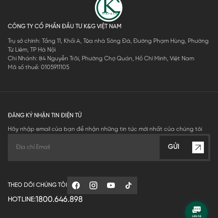
CÔNG TY CỔ PHẦN ĐẦU TƯ K&G VIỆT NAM
Trụ sở chính: Tầng 11, Khối A, Tòa nhà Sông Đà, Đường Phạm Hùng, Phường
Từ Liêm, TP Hà Nội
Chi Nhánh: 84 Nguyễn Trãi, Phường Chợ Quán, Hồ Chí Minh, Việt Nam
Mã số thuế: 0105911105
ĐĂNG KÝ NHẬN TIN ĐIỆN TỬ
Hãy nhập email của bạn để nhận những tin tức mới nhất của chúng tôi
GỬI
THEO DÕI CHÚNG TÔI
1800.646.898
HOTLINE: