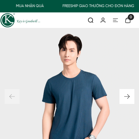
MUA NHẬN QUÀ
FREESHIP GIAO THƯỜNG CHO ĐƠN HÀNG TỪ
0