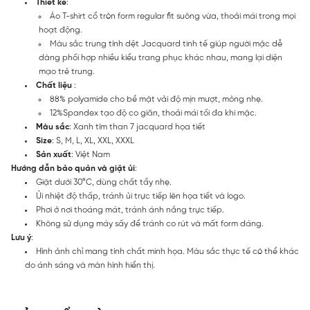
Thiết kế
:
Áo T-shirt cổ tròn form regular fit suông vừa, thoải mái trong mọi
hoạt động.
Màu sắc trung tính dệt Jacquard tinh tế giúp người mặc dễ
dàng phối hợp nhiều kiểu trang phục khác nhau, mang lại diện
mạo trẻ trung.
Chất liệu
:
88% polyamide cho bề mặt vải độ mịn mượt, mỏng nhẹ.
12%Spandex tạo độ co giãn, thoải mái tối đa khi mặc.
Màu sắc
: Xanh tím than 7 jacquard họa tiết
Size
: S, M, L, XL, XXL, XXXL
Sản xuất
: Việt Nam
Hướng dẫn bảo quản và giặt ủi
:
Giặt dưới 30°C, dùng chất tẩy nhẹ.
Ủi nhiệt độ thấp, tránh ủi trực tiếp lên họa tiết và logo.
Phơi ở nơi thoáng mát, tránh ánh nắng trực tiếp.
Không sử dụng máy sấy để tránh co rút và mất form dáng.
Lưu ý
:
Hình ảnh chỉ mang tính chất minh họa. Màu sắc thực tế có thể khác
do ánh sáng và màn hình hiển thị.