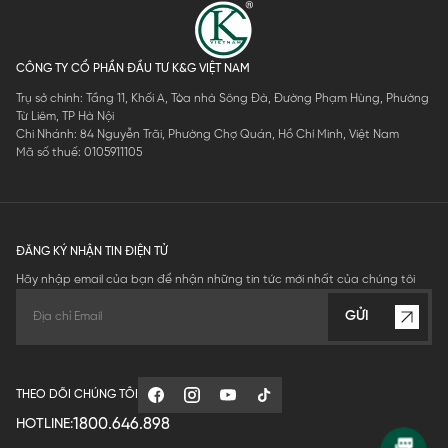
CÔNG TY CỔ PHẦN ĐẦU TƯ K&G VIỆT NAM
Trụ sở chính: Tầng 11, Khối A, Tòa nhà Sông Đà, Đường Phạm Hùng, Phường
Từ Liêm, TP Hà Nội
Chi Nhánh: 84 Nguyễn Trãi, Phường Chợ Quán, Hồ Chí Minh, Việt Nam
Mã số thuế: 0105911105
ĐĂNG KÝ NHẬN TIN ĐIỆN TỬ
Hãy nhập email của bạn để nhận những tin tức mới nhất của chúng tôi
GỬI
THEO DÕI CHÚNG TÔI
1800.646.898
HOTLINE: