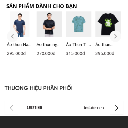
SẢN PHẨM DÀNH CHO BẠN
Áo thun Nam
Áo thun ngắn
Áo Thun T-
Áo thun
Á
Insidemen
tay nam
shirt Nam
Unisex Nam
s
295.000
đ
270.000
đ
315.000
đ
395.000
đ
2
ITS021S2
Insidemen
Insidemen
Nữ
I
Active
Regular Fit
Insidemen
R
ITS080AAH0
ITS005MAH
ITS087S3
I
0
THƯƠNG HIỆU PHÂN PHỐI