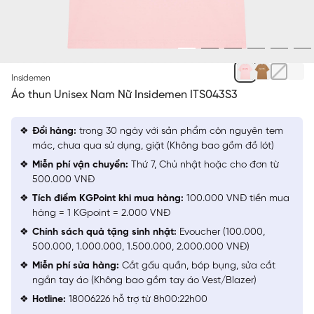
HỒNG
Insidemen
Áo thun Unisex Nam Nữ Insidemen ITS043S3
Đổi hàng:
trong 30 ngày với sản phẩm còn nguyên tem
mác, chưa qua sử dụng, giặt (Không bao gồm đồ lót)
Miễn phí vận chuyển:
Thứ 7, Chủ nhật hoặc cho đơn từ
500.000 VNĐ
Tích điểm KGPoint khi mua hàng:
100.000 VNĐ tiền mua
hàng = 1 KGpoint = 2.000 VNĐ
Chính sách quà tặng sinh nhật:
Evoucher (100.000,
500.000, 1.000.000, 1.500.000, 2.000.000 VNĐ)
Miễn phí sửa hàng:
Cắt gấu quần, bóp bụng, sửa cắt
ngắn tay áo (Không bao gồm tay áo Vest/Blazer)
Hotline:
18006226 hỗ trợ từ 8h00:22h00