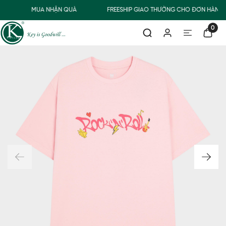
MUA NHẬN QUÀ
FREESHIP GIAO THƯỜNG CHO ĐƠN HÀNG 
0