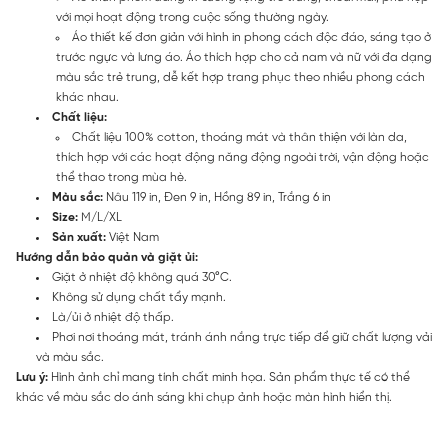
với mọi hoạt động trong cuộc sống thường ngày.
Áo thiết kế đơn giản với hình in phong cách độc đáo, sáng tạo ở
trước ngực và lưng áo. Áo thích hợp cho cả nam và nữ với đa dạng
màu sắc trẻ trung, dễ kết hợp trang phục theo nhiều phong cách
khác nhau.
Chất liệu:
Chất liệu 100% cotton, thoáng mát và thân thiện với làn da,
thích hợp với các hoạt động năng động ngoài trời, vận động hoặc
thể thao trong mùa hè.
Màu sắc:
Nâu 119 in, Đen 9 in, Hồng 89 in, Trắng 6 in
Size:
M/L/XL
Sản xuất:
Việt Nam
Hướng dẫn bảo quản và giặt ủi:
Giặt ở nhiệt độ không quá 30°C.
Không sử dụng chất tẩy mạnh.
Là/ủi ở nhiệt độ thấp.
Phơi nơi thoáng mát, tránh ánh nắng trực tiếp để giữ chất lượng vải
và màu sắc.
Lưu ý:
Hình ảnh chỉ mang tính chất minh họa. Sản phẩm thực tế có thể
khác về màu sắc do ánh sáng khi chụp ảnh hoặc màn hình hiển thị.