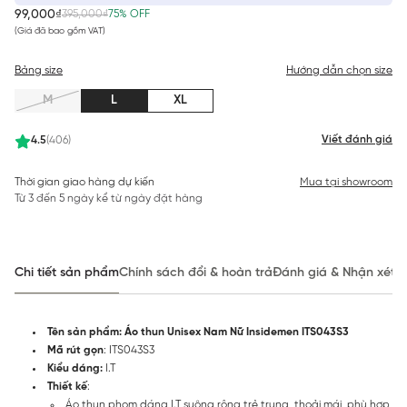
99,000₫
395,000₫
75% OFF
(Giá đã bao gồm VAT)
Bảng size
Hướng dẫn chọn size
M
L
XL
Viết đánh giá
4.5
(406)
Thời gian giao hàng dự kiến
Mua tại showroom
Từ 3 đến 5 ngày kể từ ngày đặt hàng
Chi tiết sản phẩm
Chính sách đổi & hoàn trả
Đánh giá & Nhận xét
Tên sản phẩm: Áo thun Unisex Nam Nữ Insidemen ITS043S3
Mã rút gọn
: ITS043S3
Kiểu dáng:
I.T
Thiết kế
:
Áo thun phom dáng I.T suông rộng trẻ trung, thoải mái, phù hợp