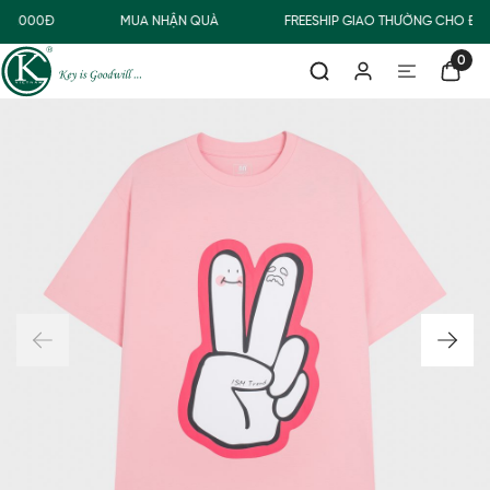
00.000Đ
MUA NHẬN QUÀ
FREESHIP GIAO THƯỜNG CHO ĐƠ
0