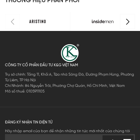
THƯƠNG HIỆU PHÂN PHỐI
CÔNG TY CỔ PHẦN ĐẦU TƯ K&G VIỆT NAM
Trụ sở chính: Tầng 11, Khối A, Tòa nhà Sông Đà, Đường Phạm Hùng, Phường
Từ Liêm, TP Hà Nội
Chi Nhánh: 84 Nguyễn Trãi, Phường Chợ Quán, Hồ Chí Minh, Việt Nam
Mã số thuế: 0105911105
ĐĂNG KÝ NHẬN TIN ĐIỆN TỬ
Hãy nhập email của bạn để nhận những tin tức mới nhất của chúng tôi