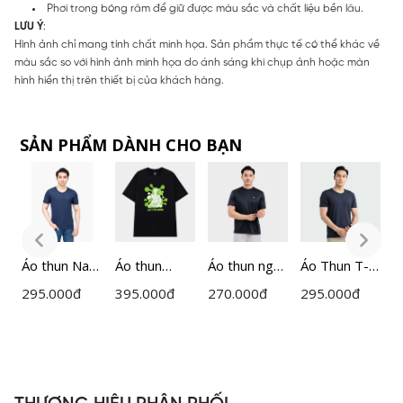
Phơi trong bóng râm để giữ được màu sắc và chất liệu bền lâu.
LƯU Ý
:
Hình ảnh chỉ mang tính chất minh họa. Sản phẩm thực tế có thể khác về
màu sắc so với hình ảnh minh họa do ánh sáng khi chụp ảnh hoặc màn
hình hiển thị trên thiết bị của khách hàng.
SẢN PHẨM DÀNH CHO BẠN
Áo thun Nam
Áo thun
Áo thun ngắn
Áo Thun T-
Á
Insidemen
Unisex Nam
tay nam
shirt Nam
I
295.000
đ
395.000
đ
270.000
đ
295.000
đ
2
ITS021S2
Nữ
Insidemen
Insidemen
I
Insidemen
Active
Regular Fit
ITS087S3
ITS080AAH0
ITS016S3