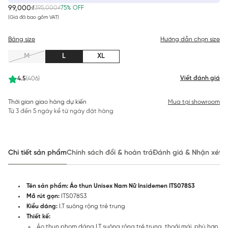
99,000₫
395,000₫
75% OFF
(Giá đã bao gồm VAT)
Bảng size
Hướng dẫn chọn size
M
L
XL
Viết đánh giá
4.5
(406)
Thời gian giao hàng dự kiến
Mua tại showroom
Từ 3 đến 5 ngày kể từ ngày đặt hàng
Chi tiết sản phẩm
Chính sách đổi & hoàn trả
Đánh giá & Nhận xét
Tên sản phẩm: Áo thun Unisex Nam Nữ Insidemen ITS078S3
Mã rút gọn:
ITS078S3
Kiểu dáng:
I.T suông rộng trẻ trung
Thiết kế:
Áo thun phom dáng I.T suông rộng trẻ trung, thoải mái, phù hợp