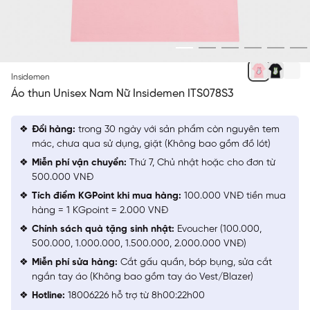
HỒNG
Insidemen
Áo thun Unisex Nam Nữ Insidemen ITS078S3
Đổi hàng:
trong 30 ngày với sản phẩm còn nguyên tem
mác, chưa qua sử dụng, giặt (Không bao gồm đồ lót)
Miễn phí vận chuyển:
Thứ 7, Chủ nhật hoặc cho đơn từ
500.000 VNĐ
Tích điểm KGPoint khi mua hàng:
100.000 VNĐ tiền mua
hàng = 1 KGpoint = 2.000 VNĐ
Chính sách quà tặng sinh nhật:
Evoucher (100.000,
500.000, 1.000.000, 1.500.000, 2.000.000 VNĐ)
Miễn phí sửa hàng:
Cắt gấu quần, bóp bụng, sửa cắt
ngắn tay áo (Không bao gồm tay áo Vest/Blazer)
Hotline:
18006226 hỗ trợ từ 8h00:22h00