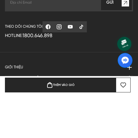
GỬI
THEO DÕI CHÚNG TÔI
1800.646.898
HOTLINE:
GIỚI THIỆU
QUY ĐỊNH HOẠT ĐỘNG
THÊM VÀO GIỎ
MANUFACTURE
THANH TOÁN