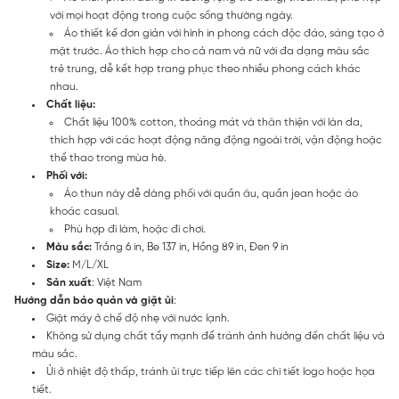
với mọi hoạt động trong cuộc sống thường ngày.
Áo thiết kế đơn giản với hình in phong cách độc đáo, sáng tạo ở
mặt trước. Áo thích hợp cho cả nam và nữ với đa dạng màu sắc
trẻ trung, dễ kết hợp trang phục theo nhiều phong cách khác
nhau.
Chất liệu:
Chất liệu 100% cotton, thoáng mát và thân thiện với làn da,
thích hợp với các hoạt động năng động ngoài trời, vận động hoặc
thể thao trong mùa hè.
Phối với:
Áo thun này dễ dàng phối với quần âu, quần jean hoặc áo
khoác casual.
Phù hợp đi làm, hoặc đi chơi.
Màu sắc:
Trắng 6 in, Be 137 in, Hồng 89 in, Đen 9 in
Size:
M/L/XL
Sản xuất
: Việt Nam
Hướng dẫn bảo quản và giặt ủi
:
Giặt máy ở chế độ nhẹ với nước lạnh.
Không sử dụng chất tẩy mạnh để tránh ảnh hưởng đến chất liệu và
màu sắc.
Ủi ở nhiệt độ thấp, tránh ủi trực tiếp lên các chi tiết logo hoặc họa
tiết.