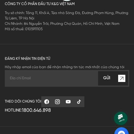
CÔNG TY CỔ PHẦN ĐẦU TƯ K&G VIỆT NAM
Trụ sở chính: Tầng 11, Khối A, Tòa nhà Sông Đà, Đường Phạm Hùng, Phường
Từ Liêm, TP Hà Nội
Chi Nhánh: 84 Nguyễn Trãi, Phường Chợ Quán, Hồ Chí Minh, Việt Nam
Mã số thuế: 0105911105
ĐĂNG KÝ NHẬN TIN ĐIỆN TỬ
Hãy nhập email của bạn để nhận những tin tức mới nhất của chúng tôi
GỬI
THEO DÕI CHÚNG TÔI
1800.646.898
HOTLINE: