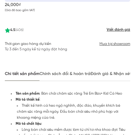
24,000₫
(Giá đã bao gồm VAT)
Viết đánh giá
4.5
(406)
Thời gian giao hàng dự kiến
Mua tại showroom
Từ 3 đến 5 ngày kể từ ngày đặt hàng
Chi tiết sản phẩm
Chính sách đổi & hoàn trả
Đánh giá & Nhận xét
Tên sản phẩm
: Bàn chải chăm sóc răng Trẻ Em Bizs+ Kid Cá Heo
Mô tả thiết kế
:
Thiết kế hình cá heo ngộ nghĩnh, độc đáo, khuyến khích bé
chăm sóc răng mỗi ngày. Đầu bàn chải siêu nhỏ phù hợp với
khoang miệng của trẻ.
Mô tả chất liệu
:
Lông bàn chải siêu mềm được làm từ chỉ tơ nha khoa đạt Tiêu