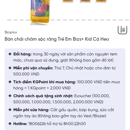
NGẪU NHIÊN
Bizsplus
Bàn chải chăm sóc răng Trẻ Em Bizs+ Kid Cá Heo
Đổi hàng:
trong 30 ngày với sản phẩm còn nguyên tem
mác, chưa qua sử dụng, giặt (Không bao gồm đồ lót)
Miễn phí vận chuyển:
Thứ 7, Chủ nhật hoặc cho đơn từ
500.000 VNĐ
Tích điểm KGPoint khi mua hàng:
100.000 VNĐ tiền mua
hàng = 1 KGpoint = 2.000 VNĐ
Chính sách quà tặng sinh nhật:
Evoucher (100.000,
500.000, 1.000.000, 1.500.000, 2.000.000 VNĐ)
Miễn phí sửa hàng:
Cắt gấu quần, bóp bụng, sửa cắt
ngắn tay áo (Không bao gồm tay áo Vest/Blazer)
Hotline:
18006226 hỗ trợ từ 8h00:22h00