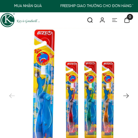
MUA NHẬN QUÀ
FREESHIP GIAO THƯỜNG CHO ĐƠN HÀNG TỪ 
0