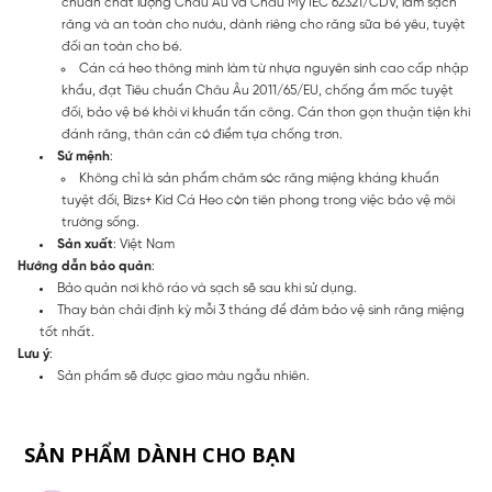
chuẩn chất lượng Châu Âu và Châu Mỹ IEC 62321/CDV, làm sạch
răng và an toàn cho nướu, dành riêng cho răng sữa bé yêu, tuyệt
đối an toàn cho bé.
Cán cá heo thông minh làm từ nhựa nguyên sinh cao cấp nhập
khẩu, đạt Tiêu chuẩn Châu Âu 2011/65/EU, chống ẩm mốc tuyệt
đối, bảo vệ bé khỏi vi khuẩn tấn công. Cán thon gọn thuận tiện khi
đánh răng, thân cán có điểm tựa chống trơn.
Sứ mệnh
:
Không chỉ là sản phẩm chăm sóc răng miệng kháng khuẩn
tuyệt đối, Bizs+ Kid Cá Heo còn tiên phong trong việc bảo vệ môi
trường sống.
Sản xuất
: Việt Nam
Hướng dẫn bảo quản
:
Bảo quản nơi khô ráo và sạch sẽ sau khi sử dụng.
Thay bàn chải định kỳ mỗi 3 tháng để đảm bảo vệ sinh răng miệng
tốt nhất.
Lưu ý
:
Sản phẩm sẽ được giao màu ngẫu nhiên.
SẢN PHẨM DÀNH CHO BẠN