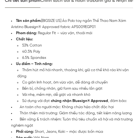
Chi tiết sản phẩm
Chính sách đổi & hoàn trả
Đánh giá & Nhận xét
Tên sản phẩm:
[BIGSIZE US] Áo Polo tay ngắn Thể Thao Nam Xám
Aristino Bluesign® Approved fabric APS009EGP01
Phom dáng:
Regular Fit – vừa vặn, thoải mái
Chất liệu:
53% Cotton
40.5% Poly
6.5% Spandex
Ưu điểm – Tính năng:
Thấm hút mồ hôi nhanh, thoáng khí, giữ cơ thể khô ráo khi vận
động
Co giãn linh hoạt, ôm vừa vặn, dễ dàng di chuyển
Bền bỉ, chống nhăn, giữ form sau nhiều lần giặt
Vải nhẹ, mềm mịn, dễ giặt và nhanh khô
Sử dụng vải đạt
chứng nhận Bluesign® Approved
, đảm bảo:
An toàn cho người mặc: Không chứa hóa chất độc hại
Thân thiện môi trường: Giảm thiểu tác động, tiết kiệm năng lượng
Bền vững & trách nhiệm: Tuân thủ tiêu chuẩn xã hội và môi trường
nghiêm ngặt
Phối cùng:
Short, Jeans, Kaki – mặc được bốn mùa
Sản xuất:
Việt Nam