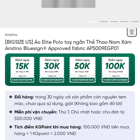
XÁM 14
Aristino
[BIGSIZE US] Áo Elite Polo tay ngắn Thể Thao Nam Xám
Aristino Bluesign® Approved fabric APS009EGP01
Đổi hàng:
trong 30 ngày với sản phẩm còn nguyên tem
mác, chưa qua sử dụng, giặt (Không bao gồm đồ lót)
Miễn phí vận chuyển:
Thứ 7, Chủ nhật hoặc cho đơn từ
500.000 VNĐ
Tích điểm KGPoint khi mua hàng:
100.000 VNĐ tiền mua
hàng = 1 KGpoint = 2.000 VNĐ