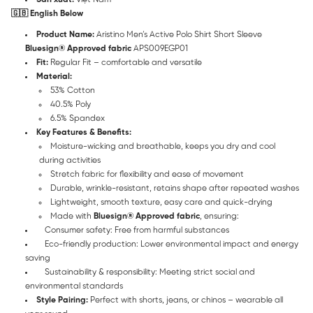
🇬🇧 English Below
Product Name:
Aristino Men’s Active Polo Shirt Short Sleeve
Bluesign® Approved fabric
APS009EGP01
Fit:
Regular Fit – comfortable and versatile
Material:
53% Cotton
40.5% Poly
6.5% Spandex
Key Features & Benefits:
Moisture-wicking and breathable, keeps you dry and cool
during activities
Stretch fabric for flexibility and ease of movement
Durable, wrinkle-resistant, retains shape after repeated washes
Lightweight, smooth texture, easy care and quick-drying
Made with
Bluesign® Approved fabric
, ensuring:
Consumer safety: Free from harmful substances
Eco-friendly production: Lower environmental impact and energy
saving
Sustainability & responsibility: Meeting strict social and
environmental standards
Style Pairing:
Perfect with shorts, jeans, or chinos – wearable all