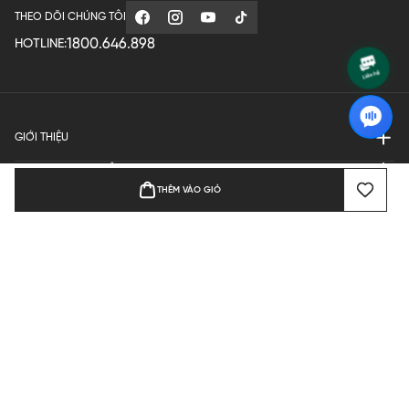
THEO DÕI CHÚNG TÔI
1800.646.898
HOTLINE:
GIỚI THIỆU
QUY ĐỊNH HOẠT ĐỘNG
THÊM VÀO GIỎ
MANUFACTURE
THANH TOÁN
Bản quyền © 2024 KGVIETNAM