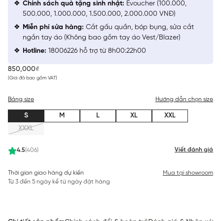
Chính sách quà tặng sinh nhật:
Evoucher (100.000,
500.000, 1.000.000, 1.500.000, 2.000.000 VNĐ)
Miễn phí sửa hàng:
Cắt gấu quần, bóp bụng, sửa cắt
ngắn tay áo (Không bao gồm tay áo Vest/Blazer)
Hotline:
18006226 hỗ trợ từ 8h00:22h00
850,000₫
(Giá đã bao gồm VAT)
Bảng size
Hướng dẫn chọn size
S
M
L
XL
XXL
XXXL
Viết đánh giá
4.5
(406)
Thời gian giao hàng dự kiến
Mua tại showroom
Từ 3 đến 5 ngày kể từ ngày đặt hàng