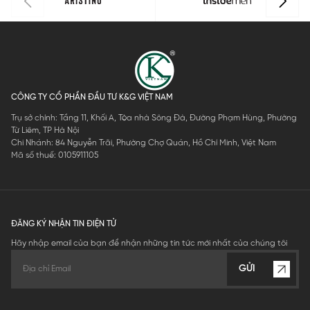
CÔNG TY CỔ PHẦN ĐẦU TƯ K&G VIỆT NAM
Trụ sở chính: Tầng 11, Khối A, Tòa nhà Sông Đà, Đường Phạm Hùng, Phường
Từ Liêm, TP Hà Nội
Chi Nhánh: 84 Nguyễn Trãi, Phường Chợ Quán, Hồ Chí Minh, Việt Nam
Mã số thuế: 0105911105
ĐĂNG KÝ NHẬN TIN ĐIỆN TỬ
Hãy nhập email của bạn để nhận những tin tức mới nhất của chúng tôi
GỬI