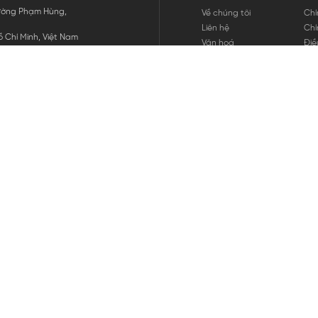
 Đường Phạm Hùng,
Về chúng tôi
Chí
Liên hệ
Chí
 Chí Minh, Việt Nam
Văn hoá
Điề
Tuyển dụng
Chí
Tin tức
Thô
Hư
Chí
THANH TOÁN
chúng tôi
GỬI
1800.646.898
HOTLINE: