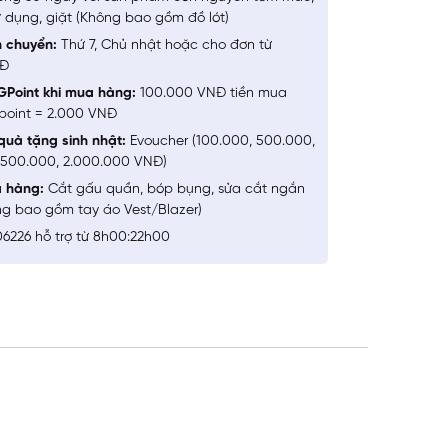
 dụng, giặt (Không bao gồm đồ lót)
n chuyển:
Thứ 7, Chủ nhật hoặc cho đơn từ
NĐ
GPoint khi mua hàng:
100.000 VNĐ tiền mua
point = 2.000 VNĐ
quà tặng sinh nhật:
Evoucher (100.000, 500.000,
1.500.000, 2.000.000 VNĐ)
a hàng:
Cắt gấu quần, bóp bụng, sửa cắt ngắn
ng bao gồm tay áo Vest/Blazer)
6226 hỗ trợ từ 8h00:22h00