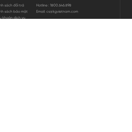
nh sách đổi trả
Hotline : 1800.646.898
nh sách bảo mật
Email: cs@kgvietnam.com
u khoản dịch vụ
nh sách bảo hành
ng tin hàng hóa
ớng dẫn mua hàng
nh sách vận chuyển