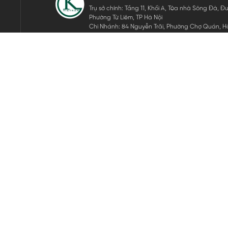
Trụ sở chính: Tầng 11, Khối A, Tòa nhà Sông Đà,
Phường Từ Liêm, TP Hà Nội
Chi Nhánh: 84 Nguyễn Trãi, Phường Chợ Quán, Hồ
Mã số thuế: 0105911105
ĐĂNG KÝ NHẬN TIN ĐIỆN TỬ
Hãy nhập email của bạn để nhận những tin tức mới nhất của 
THEO DÕI CHÚNG TÔI
Bản quyền © 2024 KGVIETNAM