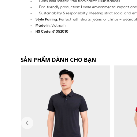
Consumer safety: Free from harmful substances
Eco-friendly production: Lower environmental impact and
Sustainability & responsibility: Meeting strict social and 
Style Pairing:
Perfect with shorts, jeans, or chinos – wearabl
Made in:
Vietnam
HS Code: 61052010
SẢN PHẨM DÀNH CHO BẠN