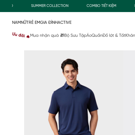
0Đ
SUMMER COLLECTION
COMBO TIẾT KIỆM
FREES
NAM
NỮ
TRẺ EM
GIA ĐÌNH
ACTIVE
Ưu đãi 🔥
Mua nhận quà 🎁
Bộ Sưu Tập
Áo
Quần
Đồ lót & Tất
Khăn