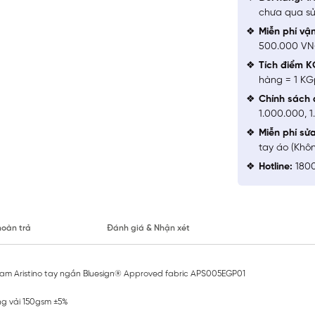
chưa qua sử
Miễn phí vậ
500.000 V
Tích điểm K
hàng = 1 KG
Chính sách 
1.000.000, 
Miễn phí sử
tay áo (Khô
Hotline:
1800
hoàn trả
Đánh giá & Nhận xét
 Nam Aristino tay ngắn Bluesign® Approved fabric APS005EGP01
ng vải 150gsm ±5%