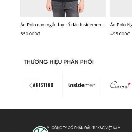
Áo Polo nam ngắn tay cổ dán Insidemen
Áo Polo N
dệt Jacquard vân chìm IPS122MAH0
Regular I
550.000
đ
495.000
đ
THƯƠNG HIỆU PHÂN PHỐI
CÔNG TY CỔ PHẦN ĐẦU TƯ K&G VIỆT NAM