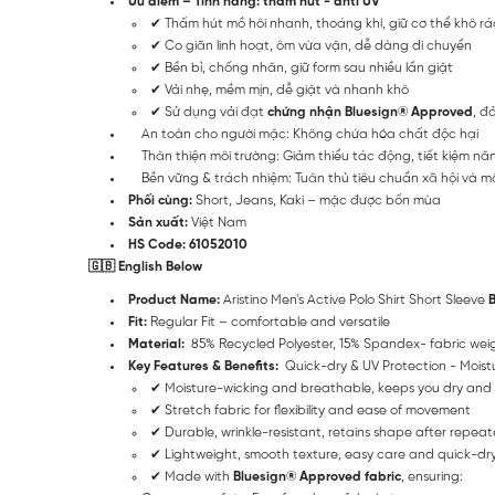
Ưu điểm – Tính năng: thấm hút - anti UV
✔ Thấm hút mồ hôi nhanh, thoáng khí, giữ cơ thể khô rá
✔ Co giãn linh hoạt, ôm vừa vặn, dễ dàng di chuyển
✔ Bền bỉ, chống nhăn, giữ form sau nhiều lần giặt
✔ Vải nhẹ, mềm mịn, dễ giặt và nhanh khô
✔ Sử dụng vải đạt
chứng nhận Bluesign® Approved
, đ
An toàn cho người mặc: Không chứa hóa chất độc hại
Thân thiện môi trường: Giảm thiểu tác động, tiết kiệm nă
Bền vững & trách nhiệm: Tuân thủ tiêu chuẩn xã hội và m
Phối cùng:
Short, Jeans, Kaki – mặc được bốn mùa
Sản xuất:
Việt Nam
HS Code: 61052010
🇬🇧 English Below
Product Name:
Aristino Men’s Active Polo Shirt Short Sleeve
Fit:
Regular Fit – comfortable and versatile
Material:
85% Recycled Polyester, 15% Spandex- fabric we
Key Features & Benefits:
Quick-dry & UV Protection - Moist
✔ Moisture-wicking and breathable, keeps you dry and c
✔ Stretch fabric for flexibility and ease of movement
✔ Durable, wrinkle-resistant, retains shape after repe
✔ Lightweight, smooth texture, easy care and quick-dr
✔ Made with
Bluesign® Approved fabric
, ensuring: