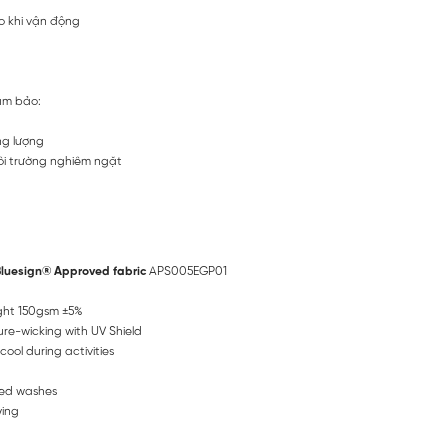
o khi vận động
ảm bảo:
ng lượng
ôi trường nghiêm ngặt
Bluesign® Approved fabric
APS005EGP01
ight 150gsm ±5%
ure-wicking with UV Shield
ool during activities
ated washes
ying