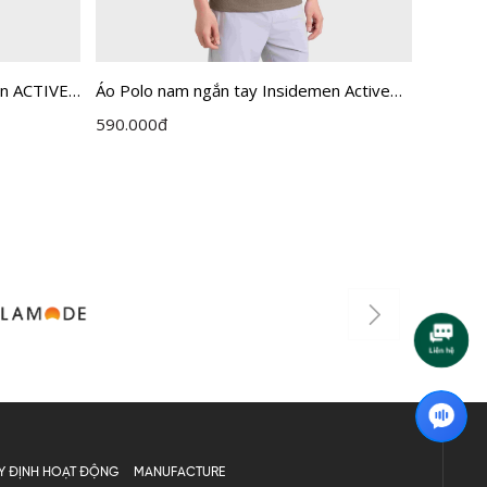
en ACTIVE
Áo Polo nam ngắn tay Insidemen Active
Áo Polo
dáng Regular IPS114EDP01
dáng R
590.000
đ
615.00
Y ĐỊNH HOẠT ĐỘNG
MANUFACTURE