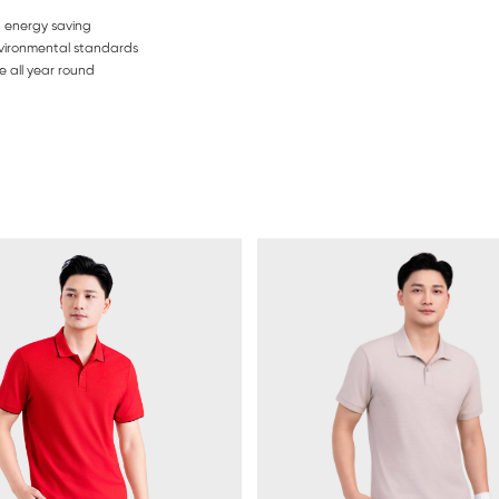
 energy saving
environmental standards
e all year round