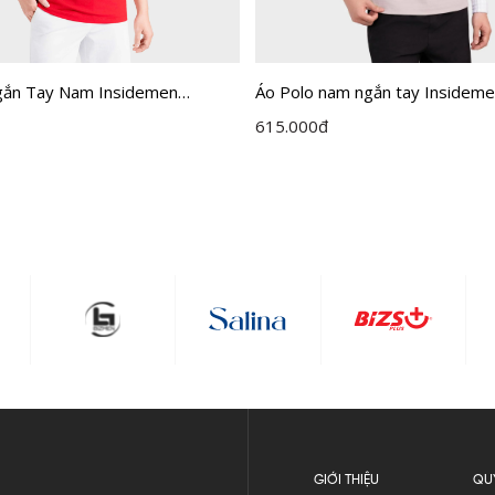
gắn Tay Nam Insidemen
Áo Polo nam ngắn tay Insidem
PS212AH0
IPS112EDP01
615.000
đ
GIỚI THIỆU
QU