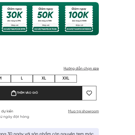
Hướng dẫn chọn size
M
L
XL
XXL
THÊM VÀO GIỎ
 dự kiến
Mua tại showroom
 từ ngày đặt hàng
ong 30 ngày với sản phẩm còn nguyên tem mác,