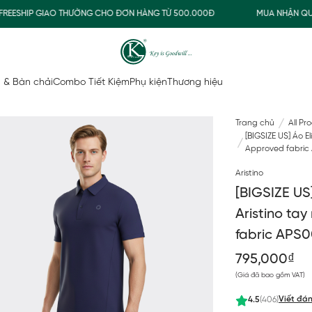
HIP GIAO THƯỜNG CHO ĐƠN HÀNG TỪ 500.000Đ
MUA NHẬN QUÀ
 & Bàn chải
Combo Tiết Kiệm
Phụ kiện
Thương hiệu
Trang chủ
All Pr
[BIGSIZE US] Áo E
Approved fabri
Aristino
[BIGSIZE US
Aristino ta
fabric APS
795,000₫
(Giá đã bao gồm VAT)
Viết đán
4.5
(406)