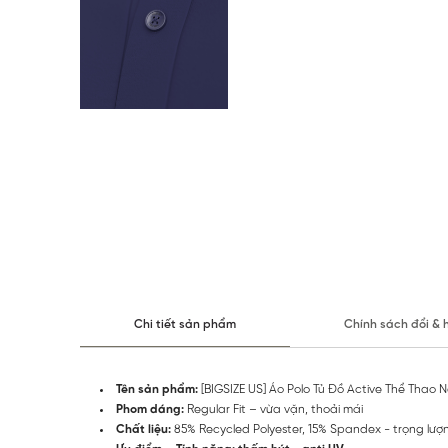
Chi tiết sản phẩm
Chính sách đổi & 
Tên sản phẩm:
[BIGSIZE US] Áo Polo Tủ Đồ Active Thể Thao
Phom dáng:
Regular Fit – vừa vặn, thoải mái
Chất liệu:
85% Recycled Polyester, 15% Spandex - trọng lượ