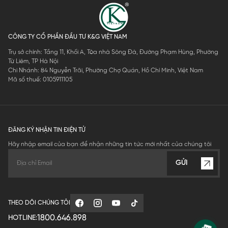
CÔNG TY CỔ PHẦN ĐẦU TƯ K&G VIỆT NAM
Trụ sở chính: Tầng 11, Khối A, Tòa nhà Sông Đà, Đường Phạm Hùng, Phường
Từ Liêm, TP Hà Nội
Chi Nhánh: 84 Nguyễn Trãi, Phường Chợ Quán, Hồ Chí Minh, Việt Nam
Mã số thuế: 0105911105
ĐĂNG KÝ NHẬN TIN ĐIỆN TỬ
Hãy nhập email của bạn để nhận những tin tức mới nhất của chúng tôi
GỬI
THEO DÕI CHÚNG TÔI
1800.646.898
HOTLINE: