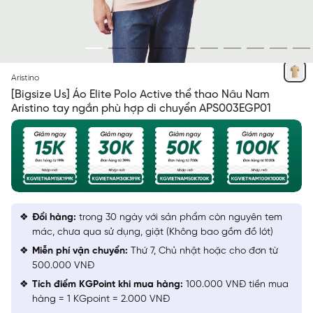
NÂU 11
Aristino
[Bigsize Us] Áo Elite Polo Active thể thao Nâu Nam
Aristino tay ngắn phù hợp di chuyển APS003EGP01
Đổi hàng:
trong 30 ngày với sản phẩm còn nguyên tem
mác, chưa qua sử dụng, giặt (Không bao gồm đồ lót)
Miễn phí vận chuyển:
Thứ 7, Chủ nhật hoặc cho đơn từ
500.000 VNĐ
Tích điểm KGPoint khi mua hàng:
100.000 VNĐ tiền mua
hàng = 1 KGpoint = 2.000 VNĐ