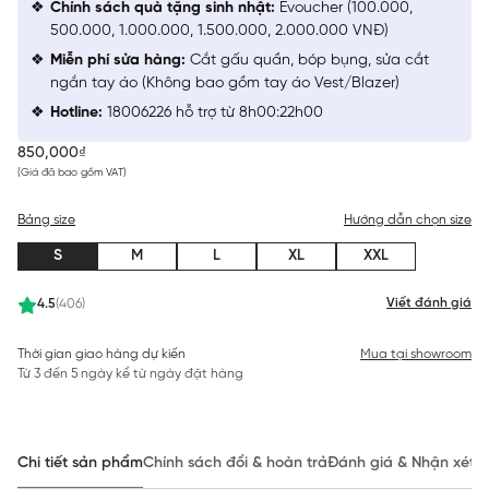
Chính sách quà tặng sinh nhật:
Evoucher (100.000,
500.000, 1.000.000, 1.500.000, 2.000.000 VNĐ)
Miễn phí sửa hàng:
Cắt gấu quần, bóp bụng, sửa cắt
ngắn tay áo (Không bao gồm tay áo Vest/Blazer)
Hotline:
18006226 hỗ trợ từ 8h00:22h00
850,000₫
(Giá đã bao gồm VAT)
Bảng size
Hướng dẫn chọn size
S
M
L
XL
XXL
Viết đánh giá
4.5
(406)
Thời gian giao hàng dự kiến
Mua tại showroom
Từ 3 đến 5 ngày kể từ ngày đặt hàng
Chi tiết sản phẩm
Chính sách đổi & hoàn trả
Đánh giá & Nhận xét