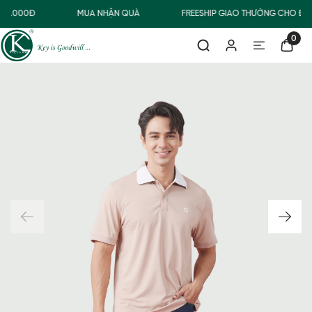
00.000Đ
MUA NHẬN QUÀ
FREESHIP GIAO THƯỜNG CHO ĐƠ
0