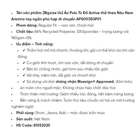
Tên sản phẩm: [Bigsize Us] Áo Polo Tủ Đồ Active thể thao Nâu Nam
Aristino tay ngắn phù hợp di chuyển APS003EGP01
Phom dáng:
Regular Fit – vừa vặn, thoải mái
Chất liệu:
88% Recycled Polyester, 12%Spandex - trọng lượng vải
180gsm ±5%
Ưu điểm – Tính năng:
✔ Thấm hút mồ hôi nhanh, thoáng khí, giữ cơ thể khô ráo khi vận
động
✔ Co giãn linh hoạt, ôm vừa vặn, dễ dàng di chuyển
✔ Bền bỉ, chống nhăn, giữ form sau nhiều lần giặt
✔ Vải nhẹ, mềm mịn, dễ giặt và nhanh khô
✔ Sử dụng vải đạt
chứng nhận Bluesign® Approved
, đảm bảo:
An toàn cho người mặc: Không chứa hóa chất độc hại
Thân thiện môi trường: Giảm thiểu tác động, tiết kiệm năng lượng
Bền vững & trách nhiệm: Tuân thủ tiêu chuẩn xã hội và môi trường
nghiêm ngặt
Phối cùng:
Short, Jeans, Kaki – mặc được bốn mùa
Sản xuất:
Việt Nam
HS Code: 61052020