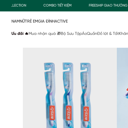
FREESHIP GIAO THƯỜNG CHO ĐƠN HÀNG TỪ 500.000Đ
M
NAM
NỮ
TRẺ EM
GIA ĐÌNH
ACTIVE
Ưu đãi 🔥
Mua nhận quà 🎁
Bộ Sưu Tập
Áo
Quần
Đồ lót & Tất
Khăn