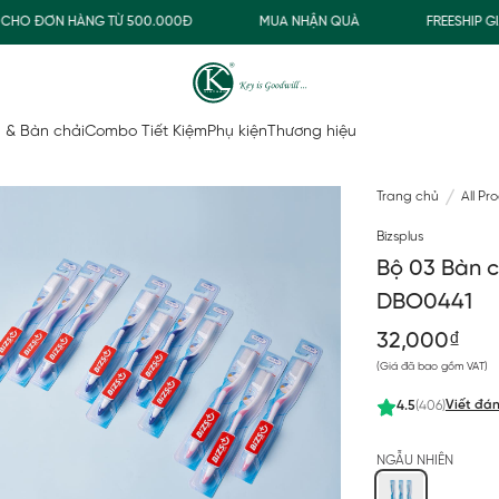
UA NHẬN QUÀ
FREESHIP GIAO THƯỜNG CHO ĐƠN HÀNG TỪ 500.000
 & Bàn chải
Combo Tiết Kiệm
Phụ kiện
Thương hiệu
Trang chủ
All Pr
Bizsplus
Bộ 03 Bàn c
DBO0441
32,000₫
(Giá đã bao gồm VAT)
Viết đán
4.5
(406)
NGẪU NHIÊN