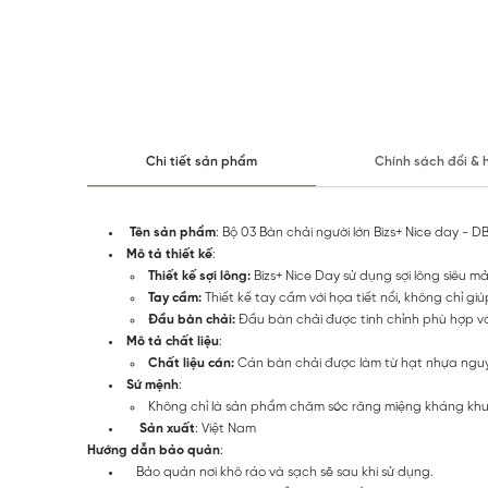
Chi tiết sản phẩm
Chính sách đổi & 
Tên sản phẩm
: Bộ 03 Bàn chải người lớn Bizs+ Nice day - 
Mô tả thiết kế
:
Thiết kế sợi lông:
Bizs+ Nice Day sử dụng sợi lông siêu 
Tay cầm:
Thiết kế tay cầm với họa tiết nổi, không chỉ 
Đầu bàn chải:
Đầu bàn chải được tinh chỉnh phù hợp v
Mô tả chất liệu
:
Chất liệu cán:
Cán bàn chải được làm từ hạt nhựa nguyê
Sứ mệnh
:
Không chỉ là sản phẩm chăm sóc răng miệng kháng khuẩn
Sản xuất
: Việt Nam
Hướng dẫn bảo quản
:
Bảo quản nơi khô ráo và sạch sẽ sau khi sử dụng.