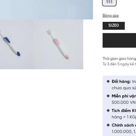
Bảng size
SIZE0
Thời gian giao hàng
Từ 3 đến 5 ngày kể
Đổi hàng:
tr
chưa qua sử
Miễn phí vậ
500.000 V
Tích điểm K
hàng = 1 KG
Chính sách 
1.000.000, 