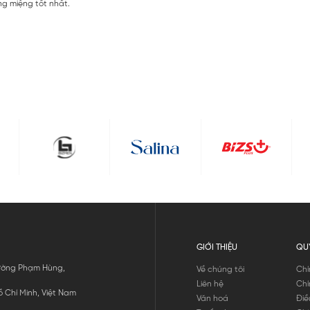
ng miệng tốt nhất.
GIỚI THIỆU
QU
 Đường Phạm Hùng,
Về chúng tôi
Chí
Liên hệ
Chí
 Chí Minh, Việt Nam
Văn hoá
Điề