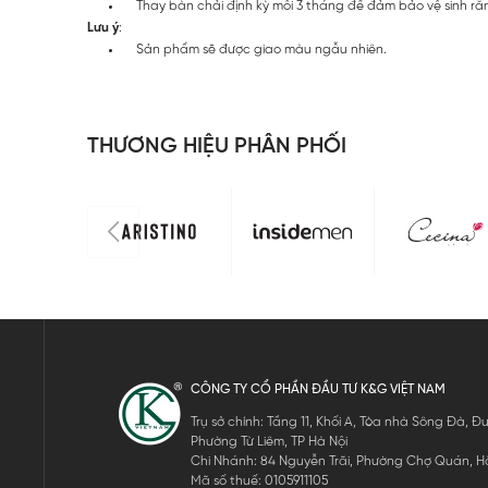
Thay bàn chải định kỳ mỗi 3 tháng để đảm bảo vệ sinh ră
Lưu ý
:
Sản phẩm sẽ được giao màu ngẫu nhiên.
THƯƠNG HIỆU PHÂN PHỐI
CÔNG TY CỔ PHẦN ĐẦU TƯ K&G VIỆT NAM
Trụ sở chính: Tầng 11, Khối A, Tòa nhà Sông Đà,
Phường Từ Liêm, TP Hà Nội
Chi Nhánh: 84 Nguyễn Trãi, Phường Chợ Quán, Hồ
Mã số thuế: 0105911105