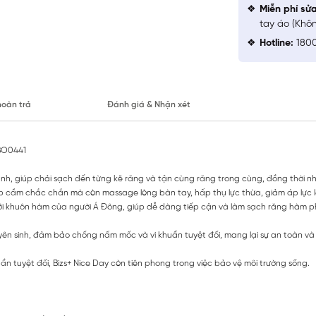
Miễn phí sử
tay áo (Khô
Hotline:
1800
hoàn trả
Đánh giá & Nhận xét
DBO0441
mảnh, giúp chải sạch đến từng kẽ răng và tận cùng răng trong cùng, đồng thời n
giúp cầm chắc chắn mà còn massage lòng bàn tay, hấp thụ lực thừa, giảm áp lực 
ới khuôn hàm của người Á Đông, giúp dễ dàng tiếp cận và làm sạch răng hàm p
n sinh, đảm bảo chống nấm mốc và vi khuẩn tuyệt đối, mang lại sự an toàn và 
 tuyệt đối, Bizs+ Nice Day còn tiên phong trong việc bảo vệ môi trường sống.