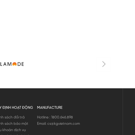
Y ĐỊNH HOẠT ĐỘNG
MANUFACTURE
nh sách đổi trả
Hotline : 1800.646.898
nh sách bảo mật
Email: cs@kgvietnam.com
u khoản dịch vụ