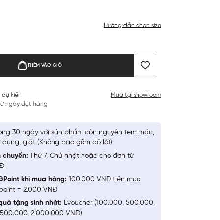
Hướng dẫn chọn size
THÊM VÀO GIỎ
 dự kiến
Mua tại showroom
 từ ngày đặt hàng
ong 30 ngày với sản phẩm còn nguyên tem mác,
 dụng, giặt (Không bao gồm đồ lót)
n chuyển:
Thứ 7, Chủ nhật hoặc cho đơn từ
NĐ
GPoint khi mua hàng:
100.000 VNĐ tiền mua
point = 2.000 VNĐ
quà tặng sinh nhật:
Evoucher (100.000, 500.000,
1.500.000, 2.000.000 VNĐ)