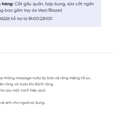
a hàng:
Cắt gấu quần, bóp bụng, sửa cắt ngắn
ng bao gồm tay áo Vest/Blazer)
6226 hỗ trợ từ 8h00:22h00
hẹ nhàng massage nướu lợi, bảo vệ răng miệng tối ưu.
lên răng và nướu khi đánh răng.
hía sau một cách hiệu quả.
vệ sinh cho người sử dụng.