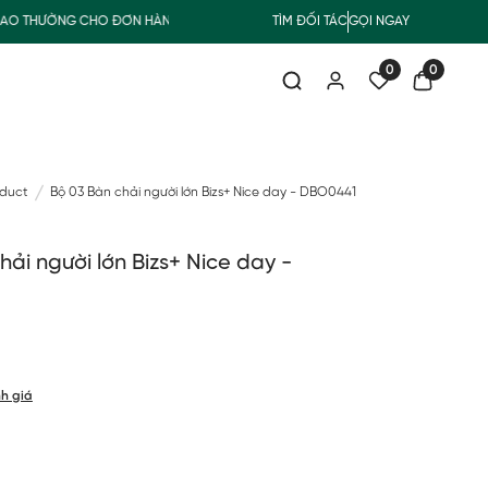
Đ
SUMMER COLLECTION
COMBO TIẾT KIỆM
TÌM ĐỐI TÁC
GỌI NGAY
FREESH
0
0
oduct
Bộ 03 Bàn chải người lớn Bizs+ Nice day - DBO0441
hải người lớn Bizs+ Nice day -
h giá