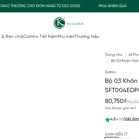
IAO THƯỜNG CHO ĐƠN HÀNG TỪ 500.000Đ
MUA NHẬN QUÀ
 & Bàn chải
Combo Tiết Kiệm
Phụ kiện
Thương hiệu
Trang chủ
All Pr
Bộ 03 Khăn Mặt
Salina
Bộ 03 Khăn
SFT004EDP
80,750₫
95,00
(Giá đã bao gồm VAT)
Viết đán
4.5
(406)
XANH BIỂN 77