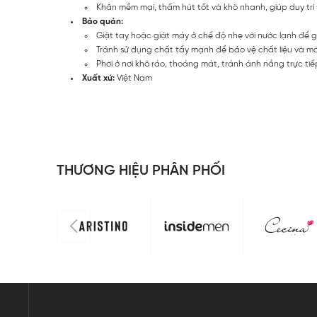
Khăn mềm mại, thấm hút tốt và khô nhanh, giúp duy trì s
Bảo quản:
Giặt tay hoặc giặt máy ở chế độ nhẹ với nước lạnh để 
Tránh sử dụng chất tẩy mạnh để bảo vệ chất liệu và m
Phơi ở nơi khô ráo, thoáng mát, tránh ánh nắng trực tiế
Xuất xứ:
Việt Nam
THƯƠNG HIỆU PHÂN PHỐI