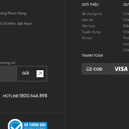
GIỚI THIỆU
QU
 Đường Phạm Hùng,
Về chúng tôi
Chí
Liên hệ
Chí
 Chí Minh, Việt Nam
Văn hoá
Điề
Tuyển dụng
Chí
Tin tức
Thô
Hư
Chí
THANH TOÁN
chúng tôi
GỬI
1800.646.898
HOTLINE: