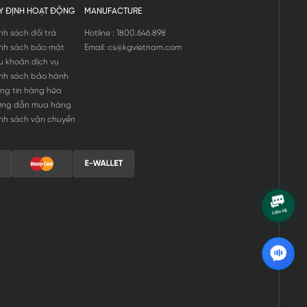
Y ĐỊNH HOẠT ĐỘNG
MANUFACTURE
nh sách đổi trả
Hotline : 1800.646.898
nh sách bảo mật
Email: cs@kgvietnam.com
u khoản dịch vụ
nh sách bảo hành
ng tin hàng hóa
ớng dẫn mua hàng
nh sách vận chuyển