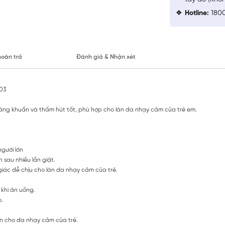
Hotline:
1800
hoàn trả
Đánh giá & Nhận xét
03
háng khuẩn và thấm hút tốt, phù hợp cho làn da nhạy cảm của trẻ em.
người lớn
 sau nhiều lần giặt.
giác dễ chịu cho làn da nhạy cảm của trẻ.
 khi ăn uống.
.
àn cho da nhạy cảm của trẻ.