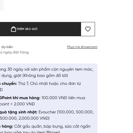
THÊM VÀO GIỎ
 dự kiến
Mua tại showroom
 từ ngày đặt hàng
ong 30 ngày với sản phẩm còn nguyên tem mác,
 dụng, giặt (Không bao gồm đồ lót)
n chuyển:
Thứ 7, Chủ nhật hoặc cho đơn từ
NĐ
GPoint khi mua hàng:
100.000 VNĐ tiền mua
point = 2.000 VNĐ
quà tặng sinh nhật:
Evoucher (100.000, 500.000,
1.500.000, 2.000.000 VNĐ)
a hàng:
Cắt gấu quần, bóp bụng, sửa cắt ngắn
ng bao gồm tay áo Vest/Blazer)