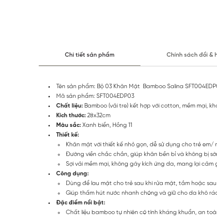
Chi tiết sản phẩm
Chính sách đổi & 
Tên sản phẩm: Bộ 03 Khăn Mặt Bamboo Salina SFT004EDP
Mã sản phẩm: SFT004EDP03
Chất liệu:
Bamboo (vải tre) kết hợp với cotton, mềm mại, k
Kích thước:
28x32cm
Màu sắc:
Xanh biển, Hồng 11
Thiết kế:
Khăn mặt với thiết kế nhỏ gọn, dễ sử dụng cho trẻ em/ 
Đường viền chắc chắn, giúp khăn bền bỉ và không bị sờn
Sợi vải mềm mại, không gây kích ứng da, mang lại cảm 
Công dụng:
Dùng để lau mặt cho trẻ sau khi rửa mặt, tắm hoặc sau
Giúp thấm hút nước nhanh chóng và giữ cho da khô ráo
Đặc điểm nổi bật:
Chất liệu bamboo tự nhiên có tính kháng khuẩn, an to