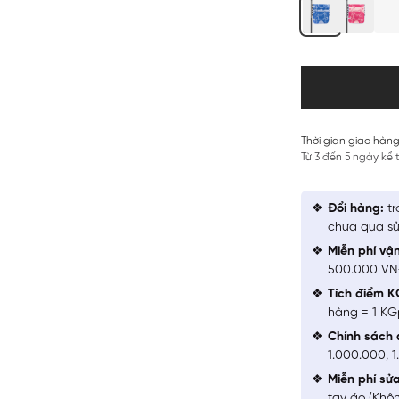
Thời gian giao hàng
Từ 3 đến 5 ngày kể
Đổi hàng:
tr
chưa qua sử
Miễn phí vậ
500.000 V
Tích điểm K
hàng = 1 KG
Chính sách 
1.000.000, 
Miễn phí sử
tay áo (Khô