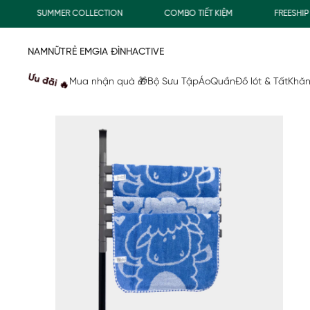
SUMMER COLLECTION
COMBO TIẾT KIỆM
FREESHIP G
NAM
NỮ
TRẺ EM
GIA ĐÌNH
ACTIVE
Ưu đãi 🔥
Mua nhận quà 🎁
Bộ Sưu Tập
Áo
Quần
Đồ lót & Tất
Khăn