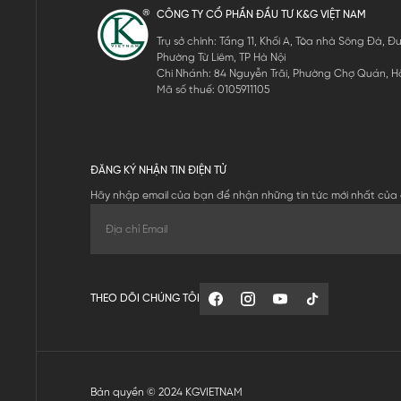
CÔNG TY CỔ PHẦN ĐẦU TƯ K&G VIỆT NAM
Trụ sở chính: Tầng 11, Khối A, Tòa nhà Sông Đà,
Phường Từ Liêm, TP Hà Nội
Chi Nhánh: 84 Nguyễn Trãi, Phường Chợ Quán, Hồ
Mã số thuế: 0105911105
ĐĂNG KÝ NHẬN TIN ĐIỆN TỬ
Hãy nhập email của bạn để nhận những tin tức mới nhất của 
THEO DÕI CHÚNG TÔI
Bản quyền © 2024 KGVIETNAM