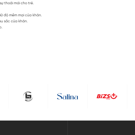
ự thoải mái cho trẻ.
giữ độ mềm mại của khăn.
àu sắc của khăn.
p.