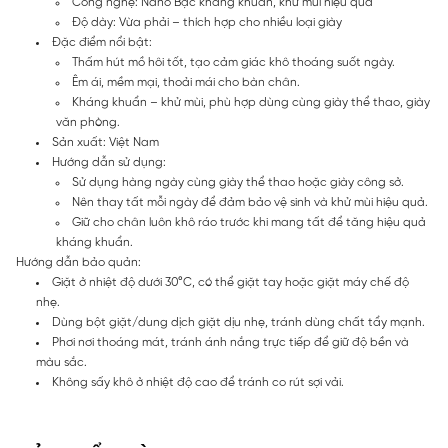
Công nghệ: Nano Bạc kháng khuẩn, khử mùi hiệu quả
Độ dày: Vừa phải – thích hợp cho nhiều loại giày
Đặc điểm nổi bật:
Thấm hút mồ hôi tốt, tạo cảm giác khô thoáng suốt ngày.
Êm ái, mềm mại, thoải mái cho bàn chân.
Kháng khuẩn – khử mùi, phù hợp dùng cùng giày thể thao, giày
văn phòng.
Sản xuất: Việt Nam
Hướng dẫn sử dụng:
Sử dụng hàng ngày cùng giày thể thao hoặc giày công sở.
Nên thay tất mỗi ngày để đảm bảo vệ sinh và khử mùi hiệu quả.
Giữ cho chân luôn khô ráo trước khi mang tất để tăng hiệu quả
kháng khuẩn.
Hướng dẫn bảo quản:
Giặt ở nhiệt độ dưới 30°C, có thể giặt tay hoặc giặt máy chế độ
nhẹ.
Dùng bột giặt/dung dịch giặt dịu nhẹ, tránh dùng chất tẩy mạnh.
Phơi nơi thoáng mát, tránh ánh nắng trực tiếp để giữ độ bền và
màu sắc.
Không sấy khô ở nhiệt độ cao để tránh co rút sợi vải.