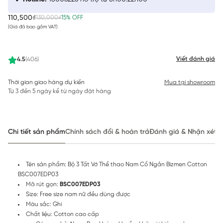
110,500₫
130,000₫
15% OFF
(Giá đã bao gồm VAT)
Viết đánh giá
4.5
(406)
Thời gian giao hàng dự kiến
Mua tại showroom
Từ 3 đến 5 ngày kể từ ngày đặt hàng
Chi tiết sản phẩm
Chính sách đổi & hoàn trả
Đánh giá & Nhận xét
Tên sản phẩm: Bộ 3 Tất Vớ Thể thao Nam Cổ Ngắn Bizmen Cotton
BSC007EDP03
Mã rút gọn:
BSC007EDP03
Size: Free size nam nữ đều dùng được
Màu sắc: Ghi
Chất liệu: Cotton cao cấp