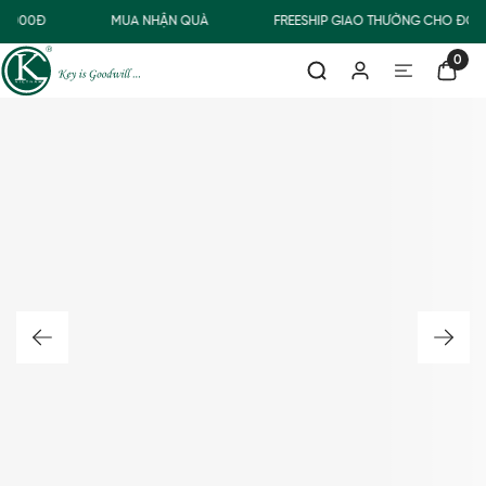
0.000Đ
MUA NHẬN QUÀ
FREESHIP GIAO THƯỜNG CHO ĐƠN
0