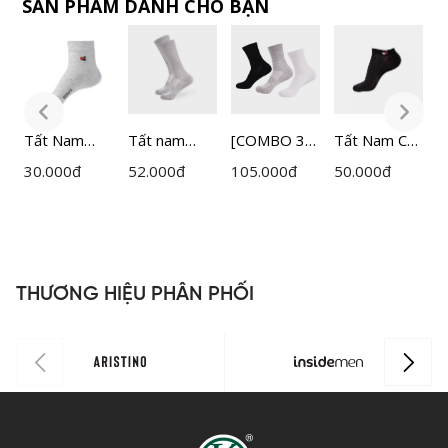
SẢN PHẨM DÀNH CHO BẠN
t
Tất Nam
Tất nam
[COMBO 3
Tất Nam Cổ
[
Bizmen
Active dài
ĐÔI] Tất
Ngắn
Đ
30.000
đ
52.000
đ
105.000
đ
50.000
đ
1
o
Cotton
đến gối
nam Active
Bizmen
n
BZS004
Insidemen
cổ trung
BSC01608
x
x
ISC013M0H
Insidemen
c
0
ISC002EDP0
I
P
3
I
THƯƠNG HIỆU PHÂN PHỐI
3