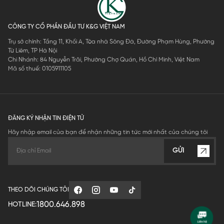
CÔNG TY CỔ PHẦN ĐẦU TƯ K&G VIỆT NAM
Trụ sở chính: Tầng 11, Khối A, Tòa nhà Sông Đà, Đường Phạm Hùng, Phường
Từ Liêm, TP Hà Nội
Chi Nhánh: 84 Nguyễn Trãi, Phường Chợ Quán, Hồ Chí Minh, Việt Nam
Mã số thuế: 0105911105
ĐĂNG KÝ NHẬN TIN ĐIỆN TỬ
Hãy nhập email của bạn để nhận những tin tức mới nhất của chúng tôi
GỬI
THEO DÕI CHÚNG TÔI
1800.646.898
HOTLINE: