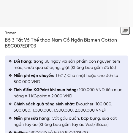
GHI
Bizmen
Bộ 3 Tất Vớ Thể thao Nam Cổ Ngắn Bizmen Cotton
BSC007EDP03
Đổi hàng:
trong 30 ngày với sản phẩm còn nguyên tem
mác, chưa qua sử dụng, giặt (Không bao gồm đồ lót)
Miễn phí vận chuyển:
Thứ 7, Chủ nhật hoặc cho đơn từ
500.000 VNĐ
Tích điểm KGPoint khi mua hàng:
100.000 VNĐ tiền mua
hàng = 1 KGpoint = 2.000 VNĐ
Chính sách quà tặng sinh nhật:
Evoucher (100.000,
500.000, 1.000.000, 1.500.000, 2.000.000 VNĐ)
Miễn phí sửa hàng:
Cắt gấu quần, bóp bụng, sửa cắt
ngắn tay áo (Không bao gồm tay áo Vest/Blazer)
Hotline:
18006226 hỗ trợ từ 8h00:22h00