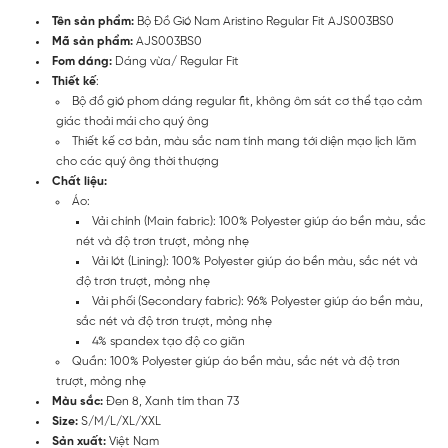
Tên sản phẩm:
Bộ Đồ Gió Nam Aristino Regular Fit AJS003BS0
Mã sản phẩm:
AJS003BS0
Fom dáng:
Dáng vừa/ Regular Fit
Thiết kế
:
Bộ đồ gió phom dáng regular fit, không ôm sát cơ thể tạo cảm
giác thoải mái cho quý ông
Thiết kế cơ bản, màu sắc nam tính mang tới diện mạo lịch lãm
cho các quý ông thời thượng
Chất liệu:
Áo:
Vải chính (Main fabric): 100% Polyester giúp áo bền màu, sắc
nét và độ trơn trượt, mỏng nhẹ
Vải lót (Lining): 100% Polyester giúp áo bền màu, sắc nét và
độ trơn trượt, mỏng nhẹ
Vải phối (Secondary fabric): 96% Polyester giúp áo bền màu,
sắc nét và độ trơn trượt, mỏng nhẹ
4% spandex tạo độ co giãn
Quần: 100% Polyester giúp áo bền màu, sắc nét và độ trơn
trượt, mỏng nhẹ
Màu sắc:
Đen 8, Xanh tím than 73
Size:
S/M/L/XL/XXL
Sản xuất:
Việt Nam