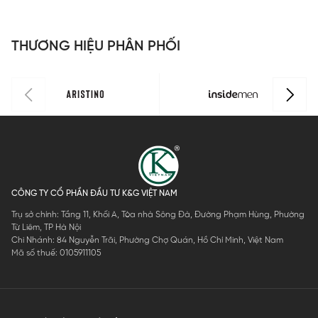
H
IST062MAH
IST061MAH
Active
LLH002EDP
L
0
0
IST063MAH
01
0
THƯƠNG HIỆU PHÂN PHỐI
0
CÔNG TY CỔ PHẦN ĐẦU TƯ K&G VIỆT NAM
Trụ sở chính: Tầng 11, Khối A, Tòa nhà Sông Đà, Đường Phạm Hùng, Phường
Từ Liêm, TP Hà Nội
Chi Nhánh: 84 Nguyễn Trãi, Phường Chợ Quán, Hồ Chí Minh, Việt Nam
Mã số thuế: 0105911105