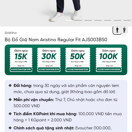
XANH TÍM THAN 73
Aristino
Bộ Đồ Gió Nam Aristino Regular Fit AJS003BS0
Đổi hàng:
trong 30 ngày với sản phẩm còn nguyên tem
mác, chưa qua sử dụng, giặt (Không bao gồm đồ lót)
Miễn phí vận chuyển:
Thứ 7, Chủ nhật hoặc cho đơn từ
500.000 VNĐ
Tích điểm KGPoint khi mua hàng:
100.000 VNĐ tiền mua
hàng = 1 KGpoint = 2.000 VNĐ
Chính sách quà tặng sinh nhật:
Evoucher (100.000,