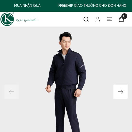
MUA NHẬN QUÀ
FREESHIP GIAO THƯỜNG CHO ĐƠN HÀNG TỪ
0