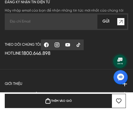
ĐĂNG KÝ NHẬN TIN ĐIỆN TỬ
Hãy nhập email của bạn để nhận những tin tức mới nhất của chúng tôi
GỬI
THEO DÕI CHÚNG TÔI
1800.646.898
HOTLINE:
GIỚI THIỆU
QUY ĐỊNH HOẠT ĐỘNG
THÊM VÀO GIỎ
MANUFACTURE
THANH TOÁN