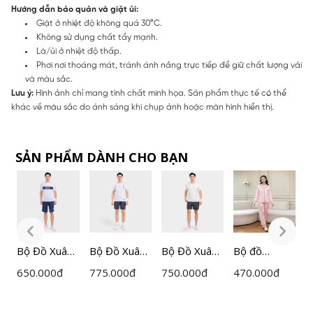
Hướng dẫn bảo quản và giặt ủi:
Giặt ở nhiệt độ không quá 30°C.
Không sử dụng chất tẩy mạnh.
Là/ủi ở nhiệt độ thấp.
Phơi nơi thoáng mát, tránh ánh nắng trực tiếp để giữ chất lượng vải
và màu sắc.
Lưu ý:
Hình ảnh chỉ mang tính chất minh họa. Sản phẩm thực tế có thể
khác về màu sắc do ánh sáng khi chụp ảnh hoặc màn hình hiển thị.
SẢN PHẨM DÀNH CHO BẠN
Bộ Đồ Xuân
Bộ Đồ Xuân
Bộ Đồ Xuân
Bộ đồ
B
Hè
Hè Nylon
Hè
Pijama dài
L
650.000
đ
775.000
đ
750.000
đ
470.000
đ
3
n
Polyester
Polyester
Polyester
tay nữ
P
n
Insidemen
Insidemen
Spandex
Lamode họa
S
Active
Active
Insidemen
tiết kẻ
R