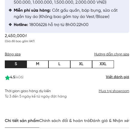
500.000, 1.000.000, 1.500.000, 2.000.000 VNĐ)
Miễn phí sửa hàng:
Cắt gấu quần, bóp bụng, sửa cắt
ngắn tay áo (Không bao gồm tay áo Vest/Blazer)
Hotline:
18006226 hỗ trợ từ 8h00:22h00
2,450,000₫
(Giá đã bao gồm VAT)
Bảng size
Hướng dẫn chọn size
S
M
L
XL
XXL
Viết đánh giá
4.5
(406)
Thời gian giao hàng dự kiến
Mua tại showroom
Từ 3 đến 5 ngày kể từ ngày đặt hàng
Chi tiết sản phẩm
Chính sách đổi & hoàn trả
Đánh giá & Nhận xét