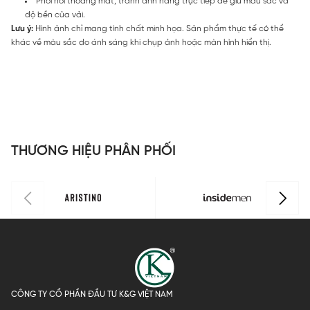
Phơi nơi thoáng mát, tránh ánh nắng trực tiếp để giữ màu sắc và
độ bền của vải.
Lưu ý:
Hình ảnh chỉ mang tính chất minh họa. Sản phẩm thực tế có thể
khác về màu sắc do ánh sáng khi chụp ảnh hoặc màn hình hiển thị.
THƯƠNG HIỆU PHÂN PHỐI
CÔNG TY CỔ PHẦN ĐẦU TƯ K&G VIỆT NAM