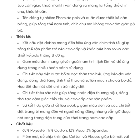
tạo cảm giác thoải mái khi vận động và mang lại tổng thể chỉn
chu, khỏe khoắn.
Tôn dáng tự nhiên: Phom áo polo và quần được thiết kế cân
bằng, giúp tổng thể nam tính, chỉn chu mà không tạo cảm giác gò
bó.
Thiết kế
:
Kết cấu dệt dobby mang đến hiệu ứng vân chìm tinh tế, giúp
tổng thể sản phẩm trở nên cao cấp và khác biệt hơn so với các
thiết kế polo thông thường.
Gam màu đen mang lại vẻ ngoài nam tính, lịch lãm và dễ ứng
dụng trong nhiều hoàn cảnh sử dụng
Chi tiết dây dệt được bố trí dọc thân tạo hiệu ứng kéo dài vóc
dáng, đồng thời tăng tính thể thao và sự liền mạch cho cả bộ đồ.
Họa tiết đan lát dệt chìm trên dây dệt
Chi tiết thêu sắc nét giúp tăng nhận diện thương hiệu, đồng
thời tạo cảm giác chỉn chu và cao cấp cho sản phẩm
Sự kết hợp giữa chất liệu dobby, gam màu đen và các chi tiết
dệt trang trí mang đến vẻ ngoài năng động nhưng vẫn giữ được
nét sang trọng đặc trưng của thời trang nam cao cấp.
Chất liệu
:
68% Polyester, 17% Cotton, 12% Visco, 3% Spandex
Mềm mại, dễ chịu khi mặc: Cotton và Viscose giúp bề mặt vải