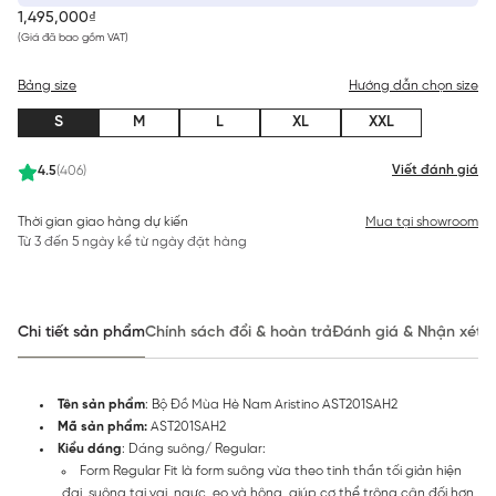
1,495,000₫
(Giá đã bao gồm VAT)
Bảng size
Hướng dẫn chọn size
S
M
L
XL
XXL
Viết đánh giá
4.5
(406)
Thời gian giao hàng dự kiến
Mua tại showroom
Từ 3 đến 5 ngày kể từ ngày đặt hàng
Chi tiết sản phẩm
Chính sách đổi & hoàn trả
Đánh giá & Nhận xét
Tên sản phẩm
: Bộ Đồ Mùa Hè Nam Aristino AST201SAH2
Mã sản phẩm:
AST201SAH2
Kiểu dáng
: Dáng suông/ Regular:
Form Regular Fit là form suông vừa theo tinh thần tối giản hiện
đại, suông tại vai, ngực, eo và hông, giúp cơ thể trông cân đối hơn,