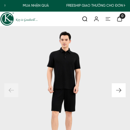
00Đ
MUA NHẬN QUÀ
FREESHIP GIAO THƯỜNG CHO ĐƠN HÀN
0