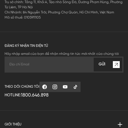
Trụ sở chính: Tầng 11, Khối A, Tòa nhà Sông Đà, Đường Phạm Hùng, Phường
Từ Liêm, TP Hà Nội
Chi Nhánh: 84 Nguyễn Trãi, Phường Chợ Quán, Hồ Chí Minh, Việt Nam
Mã số thuế: 0105911105
ĐĂNG KÝ NHẬN TIN ĐIỆN TỬ
Hãy nhập email của bạn để nhận những tin tức mới nhất của chúng tôi
GỬI
THEO DÕI CHÚNG TÔI
1800.646.898
HOTLINE:
GIỚI THIỆU