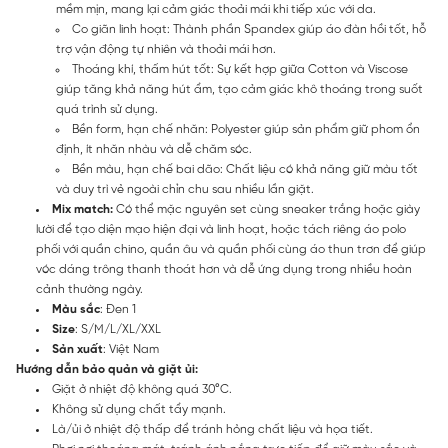
mềm mịn, mang lại cảm giác thoải mái khi tiếp xúc với da.
Co giãn linh hoạt: Thành phần Spandex giúp áo đàn hồi tốt, hỗ
trợ vận động tự nhiên và thoải mái hơn.
Thoáng khí, thấm hút tốt: Sự kết hợp giữa Cotton và Viscose
giúp tăng khả năng hút ẩm, tạo cảm giác khô thoáng trong suốt
quá trình sử dụng.
Bền form, hạn chế nhăn: Polyester giúp sản phẩm giữ phom ổn
định, ít nhăn nhàu và dễ chăm sóc.
Bền màu, hạn chế bai dão: Chất liệu có khả năng giữ màu tốt
và duy trì vẻ ngoài chỉn chu sau nhiều lần giặt.
Mix match:
Có thể mặc nguyên set cùng sneaker trắng hoặc giày
lười để tạo diện mạo hiện đại và linh hoạt, hoặc tách riêng áo polo
phối với quần chino, quần âu và quần phối cùng áo thun trơn để giúp
vóc dáng trông thanh thoát hơn và dễ ứng dụng trong nhiều hoàn
cảnh thường ngày.
Màu sắc
: Đen 1
Size
: S/M/L/XL/XXL
Sản xuất
: Việt Nam
Hướng dẫn bảo quản và giặt ủi:
Giặt ở nhiệt độ không quá 30°C.
Không sử dụng chất tẩy mạnh.
Là/ủi ở nhiệt độ thấp để tránh hỏng chất liệu và họa tiết.