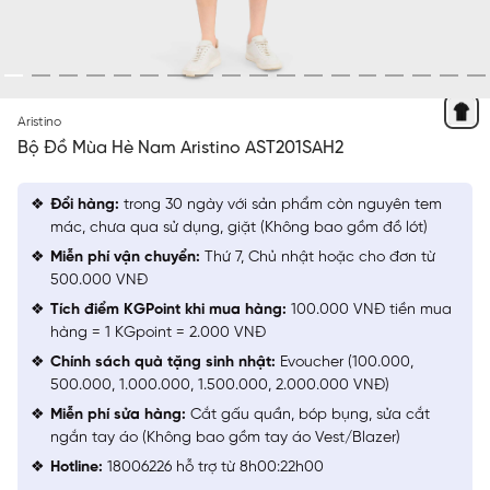
ĐEN 8 DOBBY
Aristino
Bộ Đồ Mùa Hè Nam Aristino AST201SAH2
Đổi hàng:
trong 30 ngày với sản phẩm còn nguyên tem
mác, chưa qua sử dụng, giặt (Không bao gồm đồ lót)
Miễn phí vận chuyển:
Thứ 7, Chủ nhật hoặc cho đơn từ
500.000 VNĐ
Tích điểm KGPoint khi mua hàng:
100.000 VNĐ tiền mua
hàng = 1 KGpoint = 2.000 VNĐ
Chính sách quà tặng sinh nhật:
Evoucher (100.000,
500.000, 1.000.000, 1.500.000, 2.000.000 VNĐ)
Miễn phí sửa hàng:
Cắt gấu quần, bóp bụng, sửa cắt
ngắn tay áo (Không bao gồm tay áo Vest/Blazer)
Hotline:
18006226 hỗ trợ từ 8h00:22h00