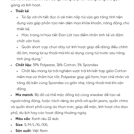
gàng và linh hoạt.
Thiết kế
:
Túi ốp với chi tiết đục ô-zê trên nắp túi vừa gia tăng tính tiện
dụng vừa góp phần tạo nên diện mạo khỏe khoắn, năng động cho
thiết kế.
Mác trang trí họa tiết Đan Lát tạo điểm nhấn tinh tế và đậm
chất văn hoá.
Quần short cạp chun dây rút linh hoạt giúp dễ dàng điều chỉnh
độ ôm, mang lại sự thoải mái khi sử dụng cùng túi trước sau tăng
tính ứng dụng."
Chất liệu
: 59% Polyester, 36% Cotton, 5% Spandex
Chất liệu mang lại trải nghiệm vượt trội khi kết hợp giữa Cotton
mềm mại và thấm hút tốt; Polyester giúp giữ form, hạn chế nhăn và
tăng độ bền cùng Spandex co giãn nhẹ, tăng thoải mái khi vận
động.
Mix match
: Bộ đồ có thể mặc đồng bộ cùng sneaker để tạo vẻ
ngoài năng động, hoặc tách riêng áo phối với quần jeans, quần chino
và quần short phối cùng áo thun trơn, giúp dễ mặc, linh hoạt cho dạo
phố, du lịch hay các hoạt động thường ngày.
Màu sắc
: Xanh rêu 22 slub
Size
: S/M/L/XL/XXL
Sản xuất
: Việt Nam