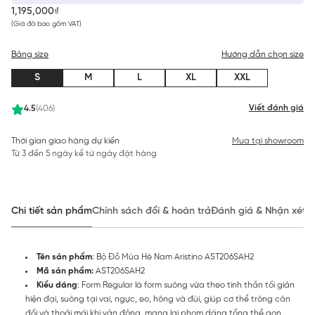
1,195,000₫
(Giá đã bao gồm VAT)
Bảng size
Hướng dẫn chọn size
S
M
L
XL
XXL
Viết đánh giá
4.5
(406)
Thời gian giao hàng dự kiến
Mua tại showroom
Từ 3 đến 5 ngày kể từ ngày đặt hàng
Chi tiết sản phẩm
Chính sách đổi & hoàn trả
Đánh giá & Nhận xét
Tên sản phẩm
: Bộ Đồ Mùa Hè Nam Aristino AST206SAH2
Mã sản phẩm:
AST206SAH2
Kiểu dáng
: Form Regular là form suông vừa theo tinh thần tối giản
hiện đại, suông tại vai, ngực, eo, hông và đùi, giúp cơ thể trông cân
đối và thoải mái khi vận động, mang lại phom dáng tổng thể gọn