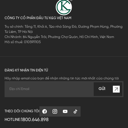
CÔNG TY CỔ PHẦN ĐẦU TƯ K&G VIỆT NAM
Trụ sở chính: Tầng 11, Khối A, Tòa nhà Sông Đà, Đường Phạm Hùng, Phường
Từ Liêm, TP Hà Nội
Chi Nhánh: 84 Nguyễn Trãi, Phường Chợ Quán, Hồ Chí Minh, Việt Nam
Mã số thuế: 0105911105
ĐĂNG KÝ NHẬN TIN ĐIỆN TỬ
Hãy nhập email của bạn để nhận những tin tức mới nhất của chúng tôi
GỬI
THEO DÕI CHÚNG TÔI
1800.646.898
HOTLINE: