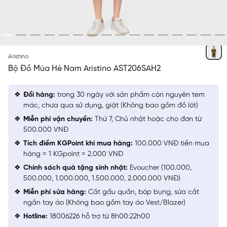
XANH RÊU 22 SLUB
Aristino
Bộ Đồ Mùa Hè Nam Aristino AST206SAH2
Đổi hàng:
trong 30 ngày với sản phẩm còn nguyên tem
mác, chưa qua sử dụng, giặt (Không bao gồm đồ lót)
Miễn phí vận chuyển:
Thứ 7, Chủ nhật hoặc cho đơn từ
500.000 VNĐ
Tích điểm KGPoint khi mua hàng:
100.000 VNĐ tiền mua
hàng = 1 KGpoint = 2.000 VNĐ
Chính sách quà tặng sinh nhật:
Evoucher (100.000,
500.000, 1.000.000, 1.500.000, 2.000.000 VNĐ)
Miễn phí sửa hàng:
Cắt gấu quần, bóp bụng, sửa cắt
ngắn tay áo (Không bao gồm tay áo Vest/Blazer)
Hotline:
18006226 hỗ trợ từ 8h00:22h00