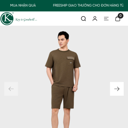
MUA NHẬN QUÀ
FREESHIP GIAO THƯỜNG CHO ĐƠN HÀNG TỪ 5
0