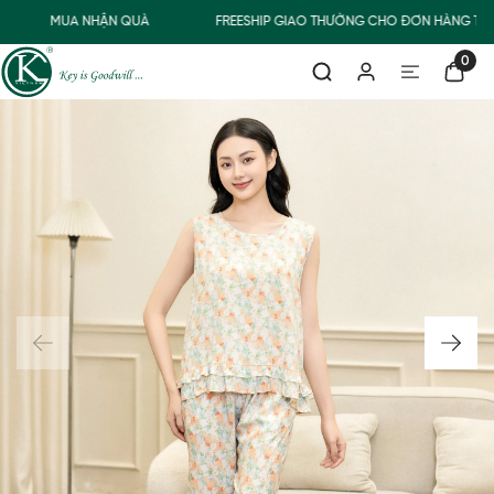
MUA NHẬN QUÀ
FREESHIP GIAO THƯỜNG CHO ĐƠN HÀNG TỪ 
0