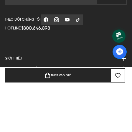
THEO DÕI CHÚNG TÔI
1800.646.898
HOTLINE:
GIỚI THIỆU
QUY ĐỊNH HOẠT ĐỘNG
THÊM VÀO GIỎ
MANUFACTURE
THANH TOÁN