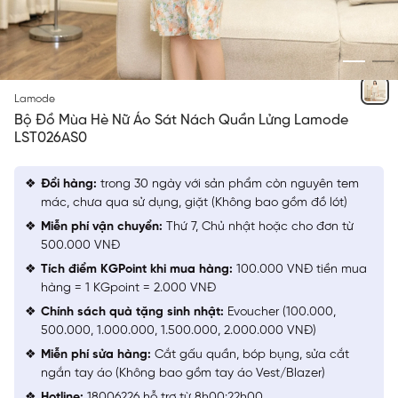
NGẪU NHIÊN
Lamode
Bộ Đồ Mùa Hè Nữ Áo Sát Nách Quần Lửng Lamode
LST026AS0
Đổi hàng:
trong 30 ngày với sản phẩm còn nguyên tem
mác, chưa qua sử dụng, giặt (Không bao gồm đồ lót)
Miễn phí vận chuyển:
Thứ 7, Chủ nhật hoặc cho đơn từ
500.000 VNĐ
Tích điểm KGPoint khi mua hàng:
100.000 VNĐ tiền mua
hàng = 1 KGpoint = 2.000 VNĐ
Chính sách quà tặng sinh nhật:
Evoucher (100.000,
500.000, 1.000.000, 1.500.000, 2.000.000 VNĐ)
Miễn phí sửa hàng:
Cắt gấu quần, bóp bụng, sửa cắt
ngắn tay áo (Không bao gồm tay áo Vest/Blazer)
Hotline:
18006226 hỗ trợ từ 8h00:22h00