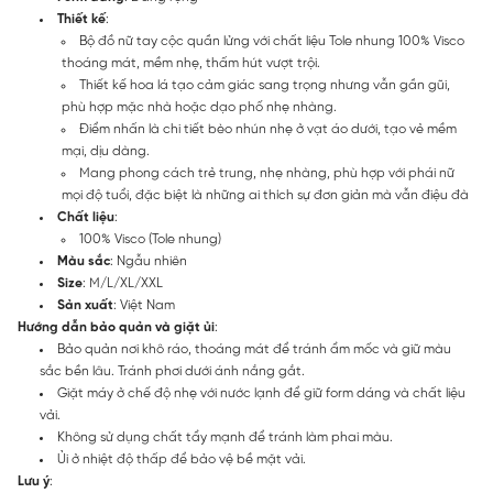
Thiết kế
:
Bộ đồ nữ tay cộc quần lửng với chất liệu Tole nhung 100% Visco
thoáng mát, mềm nhẹ, thấm hút vượt trội.
Thiết kế hoa lá tạo cảm giác sang trọng nhưng vẫn gần gũi,
phù hợp mặc nhà hoặc dạo phố nhẹ nhàng.
Điểm nhấn là chi tiết bèo nhún nhẹ ở vạt áo dưới, tạo vẻ mềm
mại, dịu dàng.
Mang phong cách trẻ trung, nhẹ nhàng, phù hợp với phái nữ
mọi độ tuổi, đặc biệt là những ai thích sự đơn giản mà vẫn điệu đà
Chất liệu
:
100% Visco (Tole nhung)
Màu sắc
: Ngẫu nhiên
Size
: M/L/XL/XXL
Sản xuất
: Việt Nam
Hướng dẫn bảo quản và giặt ủi
:
Bảo quản nơi khô ráo, thoáng mát để tránh ẩm mốc và giữ màu
sắc bền lâu. Tránh phơi dưới ánh nắng gắt.
Giặt máy ở chế độ nhẹ với nước lạnh để giữ form dáng và chất liệu
vải.
Không sử dụng chất tẩy mạnh để tránh làm phai màu.
Ủi ở nhiệt độ thấp để bảo vệ bề mặt vải.
Lưu ý
: