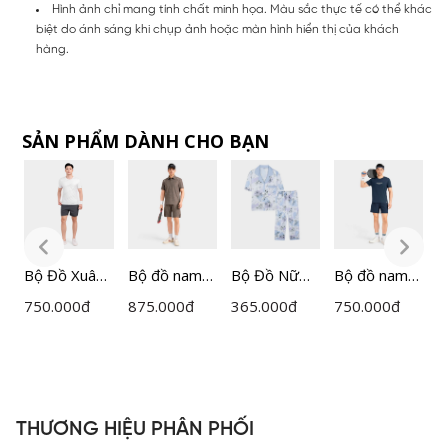
Hình ảnh chỉ mang tính chất minh họa. Màu sắc thực tế có thể khác
biệt do ánh sáng khi chụp ảnh hoặc màn hình hiển thị của khách
hàng.
SẢN PHẨM DÀNH CHO BẠN
Bộ Đồ Xuân
Bộ đồ nam
Bộ Đồ Nữ
Bộ đồ nam
B
Hè
Insidemen
Lamode
vải Mesh
I
750.000
đ
875.000
đ
365.000
đ
750.000
đ
7
Polyester
Active dáng
Pijiama Lụa
thoáng khí
A
a
Spandex
Regular Fit
Satin
Insidemen
R
Insidemen
IST057MAH
Regular Fit
ACTIVE dáng
I
P
Active
0
LST062MAH
Regular Fit
0
IST063MAH
0
IST056MAH
THƯƠNG HIỆU PHÂN PHỐI
0
0