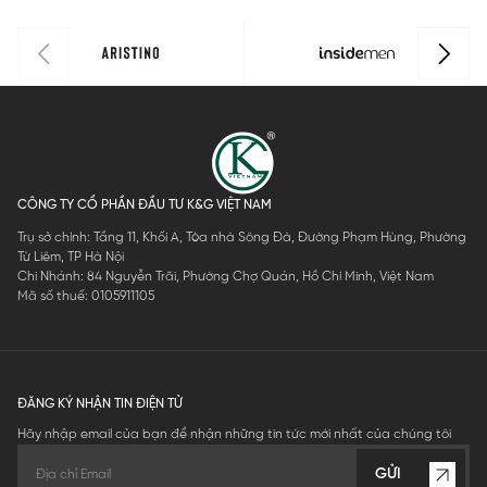
CÔNG TY CỔ PHẦN ĐẦU TƯ K&G VIỆT NAM
Trụ sở chính: Tầng 11, Khối A, Tòa nhà Sông Đà, Đường Phạm Hùng, Phường
Từ Liêm, TP Hà Nội
Chi Nhánh: 84 Nguyễn Trãi, Phường Chợ Quán, Hồ Chí Minh, Việt Nam
Mã số thuế: 0105911105
ĐĂNG KÝ NHẬN TIN ĐIỆN TỬ
Hãy nhập email của bạn để nhận những tin tức mới nhất của chúng tôi
GỬI