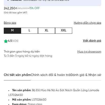
242,250₫
285,000₫
15% OFF
(Giá đã bao gồm VAT)
Bảng size
Hướng dẫn chọn size
M
L
XL
XXL
Viết đánh giá
4.5
(406)
Thời gian giao hàng dự kiến
Mua tại showroom
Từ 3 đến 5 ngày kể từ ngày đặt hàng
Chi tiết sản phẩm
Chính sách đổi & hoàn trả
Đánh giá & Nhận xét
Tên sản phẩm
: Bộ Đồ Mùa Hè Nữ Áo Sát Nách Quần Lửng Lamode
LST026AS0
Mã sản phẩm:
LST026AS0
Form dáng
: Dáng rộng