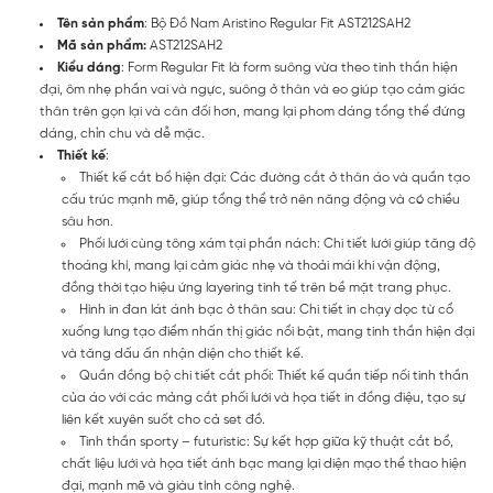
Tên sản phẩm
: Bộ Đồ Nam Aristino Regular Fit AST212SAH2
Mã sản phẩm:
AST212SAH2
Kiểu dáng
: Form Regular Fit là form suông vừa theo tinh thần hiện
đại, ôm nhẹ phần vai và ngực, suông ở thân và eo giúp tạo cảm giác
thân trên gọn lại và cân đối hơn, mang lại phom dáng tổng thể đứng
dáng, chỉn chu và dễ mặc.
Thiết kế
:
Thiết kế cắt bổ hiện đại: Các đường cắt ở thân áo và quần tạo
cấu trúc mạnh mẽ, giúp tổng thể trở nên năng động và có chiều
sâu hơn.
Phối lưới cùng tông xám tại phần nách: Chi tiết lưới giúp tăng độ
thoáng khí, mang lại cảm giác nhẹ và thoải mái khi vận động,
đồng thời tạo hiệu ứng layering tinh tế trên bề mặt trang phục.
Hình in đan lát ánh bạc ở thân sau: Chi tiết in chạy dọc từ cổ
xuống lưng tạo điểm nhấn thị giác nổi bật, mang tinh thần hiện đại
và tăng dấu ấn nhận diện cho thiết kế.
Quần đồng bộ chi tiết cắt phối: Thiết kế quần tiếp nối tinh thần
của áo với các mảng cắt phối lưới và họa tiết in đồng điệu, tạo sự
liên kết xuyên suốt cho cả set đồ.
Tinh thần sporty – futuristic: Sự kết hợp giữa kỹ thuật cắt bổ,
chất liệu lưới và họa tiết ánh bạc mang lại diện mạo thể thao hiện
đại, mạnh mẽ và giàu tính công nghệ.