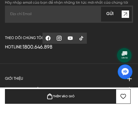
Hãy nhập email của bạn để nhận những tin tức mới nhất của chúng tôi
GỬI
THEO DÕI CHÚNG TÔI
1800.646.898
HOTLINE:
GIỚI THIỆU
QUY ĐỊNH HOẠT ĐỘNG
THÊM VÀO GIỎ
MANUFACTURE
THANH TOÁN