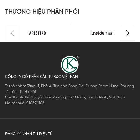
0
0
I
THƯƠNG HIỆU PHÂN PHỐI
0
CÔNG TY CỔ PHẦN ĐẦU TƯ K&G VIỆT NAM
Trụ sở chính: Tầng 11, Khối A, Tòa nhà Sông Đà, Đường Phạm Hùng, Phường
Từ Liêm, TP Hà Nội
Chi Nhánh: 84 Nguyễn Trãi, Phường Chợ Quán, Hồ Chí Minh, Việt Nam
Mã số thuế: 0105911105
ĐĂNG KÝ NHẬN TIN ĐIỆN TỬ