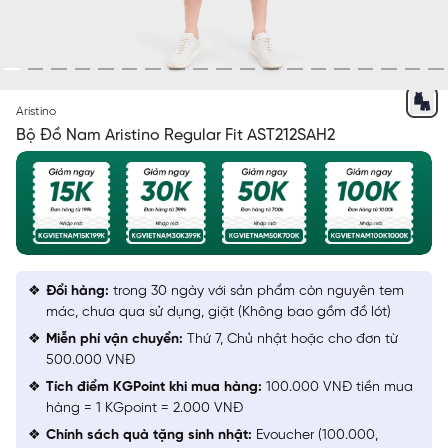
XANH TÍM THAN 22
Aristino
Bộ Đồ Nam Aristino Regular Fit AST212SAH2
Đổi hàng:
trong 30 ngày với sản phẩm còn nguyên tem
mác, chưa qua sử dụng, giặt (Không bao gồm đồ lót)
Miễn phí vận chuyển:
Thứ 7, Chủ nhật hoặc cho đơn từ
500.000 VNĐ
Tích điểm KGPoint khi mua hàng:
100.000 VNĐ tiền mua
hàng = 1 KGpoint = 2.000 VNĐ
Chính sách quà tặng sinh nhật:
Evoucher (100.000,