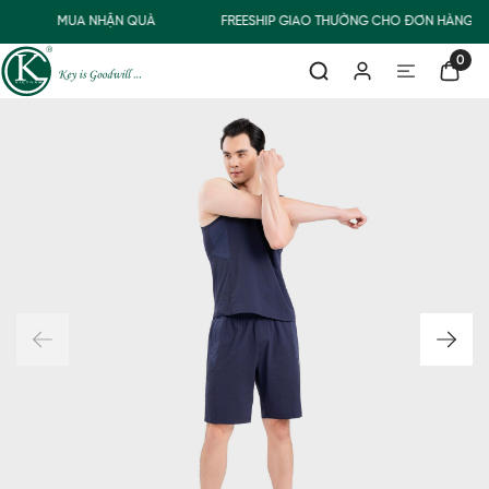
MUA NHẬN QUÀ
FREESHIP GIAO THƯỜNG CHO ĐƠN HÀNG TỪ
0