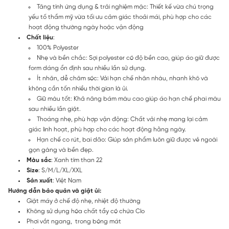
Tăng tính ứng dụng & trải nghiệm mặc: Thiết kế vừa chú trọng
yếu tố thẩm mỹ vừa tối ưu cảm giác thoải mái, phù hợp cho các
hoạt động thường ngày hoặc vận động
Chất liệu
:
100% Polyester
Nhẹ và bền chắc: Sợi polyester có độ bền cao, giúp áo giữ được
form dáng ổn định sau nhiều lần sử dụng.
Ít nhăn, dễ chăm sóc: Vải hạn chế nhăn nhàu, nhanh khô và
không cần tốn nhiều thời gian là ủi.
Giữ màu tốt: Khả năng bám màu cao giúp áo hạn chế phai màu
sau nhiều lần giặt.
Thoáng nhẹ, phù hợp vận động: Chất vải nhẹ mang lại cảm
giác linh hoạt, phù hợp cho các hoạt động hằng ngày.
Hạn chế co rút, bai dão: Giúp sản phẩm luôn giữ được vẻ ngoài
gọn gàng và bền đẹp.
Màu sắc
: Xanh tím than 22
Size
: S/M/L/XL/XXL
Sản xuất
: Việt Nam
Hướng dẫn bảo quản và giặt ủi:
Giặt máy ở chế độ nhẹ, nhiệt độ thường
Không sử dụng hóa chất tẩy có chứa Clo
Phơi vắt ngang, trong bóng mát