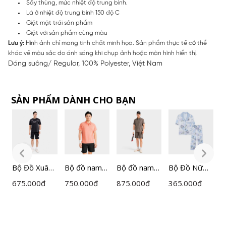
Sấy thùng, mức nhiệt độ trung bình.
Là ở nhiệt độ trung bình 150 độ C
Giặt mặt trái sản phẩm
Giặt với sản phẩm cùng màu
Lưu ý:
Hình ảnh chỉ mang tính chất minh họa. Sản phẩm thực tế có thể
khác về màu sắc do ánh sáng khi chụp ảnh hoặc màn hình hiển thị.
Dáng suông/ Regular, 100% Polyester, Việt Nam
SẢN PHẨM DÀNH CHO BẠN
Bộ Đồ Xuân
Bộ đồ nam
Bộ đồ nam
Bộ Đồ Nữ
B
Hè
Insidemen
Insidemen
Lamode
H
675.000
đ
750.000
đ
875.000
đ
365.000
đ
7
Insidemen
Active dáng
Active dáng
Pijiama Lụa
P
ần
Polyester R
Regular Fit
Regular Fit
Satin
S
egular
IST058MAH
IST057MAH
Regular Fit
I
H
IST059MAH
0
0
LST062MAH
A