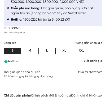
500.000, 1.000.000, 1.500.000, 2.000.000 VNĐ)
Miễn phí sửa hàng:
Cắt gấu quần, bóp bụng, sửa cắt
ngắn tay áo (Không bao gồm tay áo Vest/Blazer)
Hotline:
18006226 hỗ trợ từ 8h00:22h00
950,000₫
(Giá đã bao gồm VAT)
Bảng size
Hướng dẫn chọn size
S
M
L
XL
XXL
Viết đánh giá
4.5
(406)
Thời gian giao hàng dự kiến
Mua tại showroom
Từ 3 đến 5 ngày kể từ ngày đặt hàng
Chi tiết sản phẩm
Chính sách đổi & hoàn trả
Đánh giá & Nhận xét