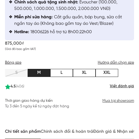
Chính sách quà tặng sinh nhật:
Evoucher (100.000,
500.000, 1.000.000, 1.500.000, 2.000.000 VNĐ)
Miễn phí sửa hàng:
Cắt gấu quần, bóp bụng, sửa cắt
ngắn tay áo (Không bao gồm tay áo Vest/Blazer)
Hotline:
18006226 hỗ trợ từ 8h00:22h00
875,000₫
(Giá đã bao gồm VAT)
Bảng size
Hướng dẫn chọn size
S
M
L
XL
XXL
Viết đánh giá
4.5
(406)
Thời gian giao hàng dự kiến
Mua tại showroom
Từ 3 đến 5 ngày kể từ ngày đặt hàng
Chi tiết sản phẩm
Chính sách đổi & hoàn trả
Đánh giá & Nhận xét