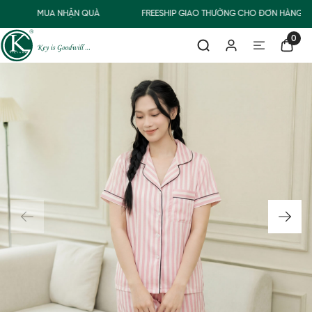
MUA NHẬN QUÀ
FREESHIP GIAO THƯỜNG CHO ĐƠN HÀNG TỪ
0