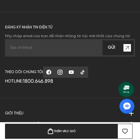
ĐĂNG KÝ NHẬN TIN ĐIỆN TỬ
Hãy nhập email của bạn để nhận những tin tức mới nhất của chúng tôi
GỬI
THEO DÕI CHÚNG TÔI
1800.646.898
HOTLINE:
GIỚI THIỆU
QUY ĐỊNH HOẠT ĐỘNG
THÊM VÀO GIỎ
MANUFACTURE