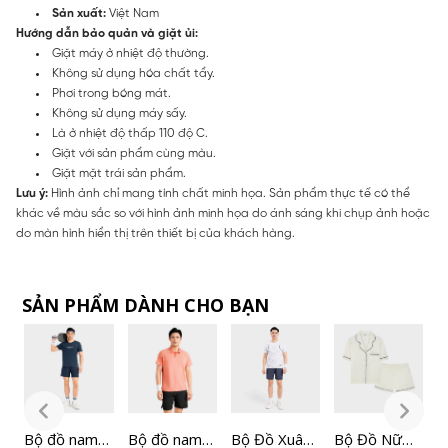
Sản xuất:
Việt Nam
Hướng dẫn bảo quản và giặt ủi:
Giặt máy ở nhiệt độ thường.
Không sử dụng hóa chất tẩy.
Phơi trong bóng mát.
Không sử dụng máy sấy.
Là ở nhiệt độ thấp 110 độ C.
Giặt với sản phẩm cùng màu.
Giặt mặt trái sản phẩm.
Lưu ý:
Hình ảnh chỉ mang tính chất minh họa. Sản phẩm thực tế có thể
khác về màu sắc so với hình ảnh minh họa do ánh sáng khi chụp ảnh hoặc
do màn hình hiển thị trên thiết bị của khách hàng.
SẢN PHẨM DÀNH CHO BẠN
n
Bộ đồ nam
Bộ đồ nam
Bộ Đồ Xuân
Bộ Đồ Nữ
B