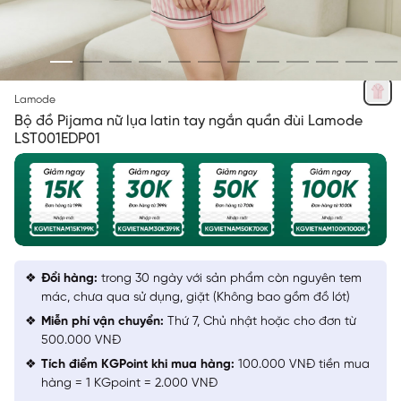
KHÔNG PHÂN BIỆT MÀU
Lamode
Bộ đồ Pijama nữ lụa latin tay ngắn quần đùi Lamode
LST001EDP01
Đổi hàng:
trong 30 ngày với sản phẩm còn nguyên tem
mác, chưa qua sử dụng, giặt (Không bao gồm đồ lót)
Miễn phí vận chuyển:
Thứ 7, Chủ nhật hoặc cho đơn từ
500.000 VNĐ
Tích điểm KGPoint khi mua hàng:
100.000 VNĐ tiền mua
hàng = 1 KGpoint = 2.000 VNĐ