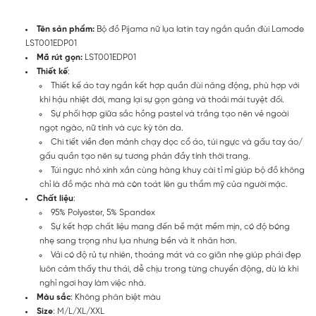
Tên sản phẩm:
Bộ đồ Pijama nữ lụa latin tay ngắn quần đùi Lamode
LST001EDP01
Mã rút gọn:
LST001EDP01
Thiết kế
:
Thiết kế áo tay ngắn kết hợp quần đùi năng động, phù hợp với
khí hậu nhiệt đới, mang lại sự gọn gàng và thoải mái tuyệt đối.
Sự phối hợp giữa sắc hồng pastel và trắng tạo nên vẻ ngoài
ngọt ngào, nữ tính và cực kỳ tôn da.
Chi tiết viền đen mảnh chạy dọc cổ áo, túi ngực và gấu tay áo/
gấu quần tạo nên sự tương phản đầy tính thời trang.
Túi ngực nhỏ xinh xắn cùng hàng khuy cài tỉ mỉ giúp bộ đồ không
chỉ là đồ mặc nhà mà còn toát lên gu thẩm mỹ của người mặc.
Chất liệu
:
95% Polyester, 5% Spandex
Sự kết hợp chất liệu mang đến bề mặt mềm mịn, có độ bóng
nhẹ sang trọng như lụa nhưng bền và ít nhăn hơn.
Vải có độ rủ tự nhiên, thoáng mát và co giãn nhẹ giúp phái đẹp
luôn cảm thấy thư thái, dễ chịu trong từng chuyển động, dù là khi
nghỉ ngơi hay làm việc nhà.
Màu sắc
: Không phân biệt màu
Size
: M/L/XL/XXL