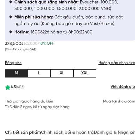
Chính sách quà tặng sinh nhật:
Evoucher (100.000,
500.000, 1.000.000, 1.500.000, 2.000.000 VNĐ)
Miễn phí sửa hàng:
Cắt gấu quần, bóp bụng, sửa cắt
ngắn tay áo (Không bao gồm tay áo Vest/Blazer)
Hotline:
18006226 hỗ trợ từ 8h00:22h00
328,500₫
365,000₫
10% OFF
(Giá đã bao gồm VAT)
Bảng size
Hướng dẫn chọn size
M
L
XL
XXL
Viết đánh giá
4.5
(406)
Thời gian giao hàng dự kiến
Mua tại showroom
Từ 3 đến 5 ngày kể từ ngày đặt hàng
Chi tiết sản phẩm
Chính sách đổi & hoàn trả
Đánh giá & Nhận xét