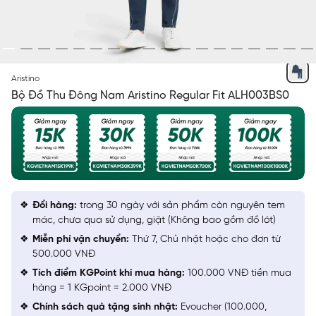
XANH CỔ VỊT 36
Aristino
Bộ Đồ Thu Đông Nam Aristino Regular Fit ALH003BS0
Đổi hàng:
trong 30 ngày với sản phẩm còn nguyên tem
mác, chưa qua sử dụng, giặt (Không bao gồm đồ lót)
Miễn phí vận chuyển:
Thứ 7, Chủ nhật hoặc cho đơn từ
500.000 VNĐ
Tích điểm KGPoint khi mua hàng:
100.000 VNĐ tiền mua
hàng = 1 KGpoint = 2.000 VNĐ
Chính sách quà tặng sinh nhật:
Evoucher (100.000,