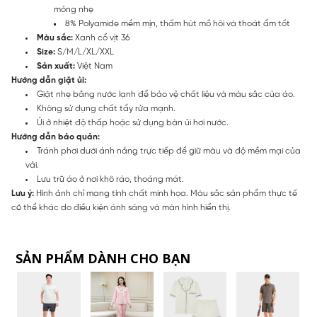
mỏng nhẹ
8% Polyamide mềm mịn, thấm hút mồ hôi và thoát ẩm tốt
Màu sắc:
Xanh cổ vịt 36
Size:
S/M/L/XL/XXL
Sản xuất:
Việt Nam
Hướng dẫn giặt ủi:
Giặt nhẹ bằng nước lạnh để bảo vệ chất liệu và màu sắc của áo.
Không sử dụng chất tẩy rửa mạnh.
Ủi ở nhiệt độ thấp hoặc sử dụng bàn ủi hơi nước.
Hướng dẫn bảo quản:
Tránh phơi dưới ánh nắng trực tiếp để giữ màu và độ mềm mại của
vải.
Lưu trữ áo ở nơi khô ráo, thoáng mát.
Lưu ý:
Hình ảnh chỉ mang tính chất minh họa. Màu sắc sản phẩm thực tế
có thể khác do điều kiện ánh sáng và màn hình hiển thị.
SẢN PHẨM DÀNH CHO BẠN