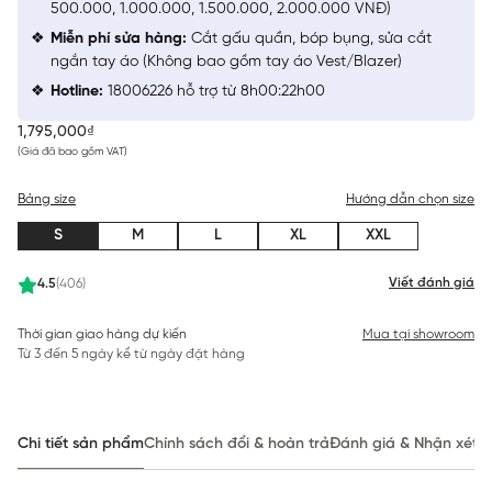
500.000, 1.000.000, 1.500.000, 2.000.000 VNĐ)
Miễn phí sửa hàng:
Cắt gấu quần, bóp bụng, sửa cắt
ngắn tay áo (Không bao gồm tay áo Vest/Blazer)
Hotline:
18006226 hỗ trợ từ 8h00:22h00
1,795,000₫
(Giá đã bao gồm VAT)
Bảng size
Hướng dẫn chọn size
S
M
L
XL
XXL
Viết đánh giá
4.5
(406)
Thời gian giao hàng dự kiến
Mua tại showroom
Từ 3 đến 5 ngày kể từ ngày đặt hàng
Chi tiết sản phẩm
Chính sách đổi & hoàn trả
Đánh giá & Nhận xét