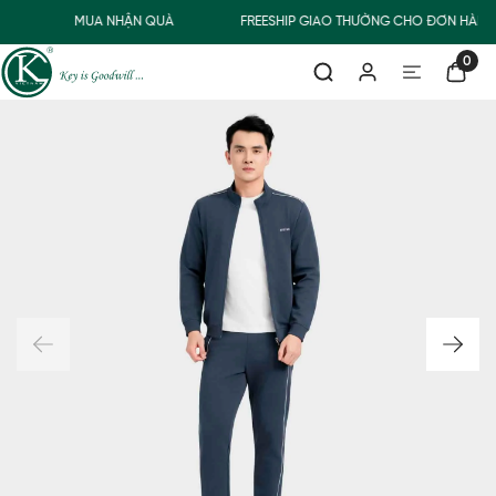
Đ
MUA NHẬN QUÀ
FREESHIP GIAO THƯỜNG CHO ĐƠN HÀNG 
0