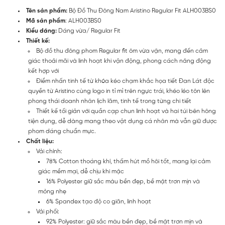
Tên sản phẩm:
Bộ Đồ Thu Đông Nam Aristino Regular Fit ALH003BS0
Mã sản phẩm
: ALH003BS0
Kiểu dáng:
Dáng vừa/ Regular Fit
Thiết kế:
Bộ đồ thu đông phom Regular fit ôm vừa vặn, mang đến cảm
giác thoải mãi và linh hoạt khi vận động, phong cách năng động
kết hợp với
Điểm nhấn tinh tế từ khóa kéo chạm khắc họa tiết Đan Lát độc
quyền từ Aristino cùng logo in tỉ mỉ trên ngực trái, khéo léo tôn lên
phong thái doanh nhân lịch lãm, tinh tế trong từng chi tiết
Thiết kế tối giản với quần cạp chun linh hoạt và hai túi bên hông
tiện dụng, dễ dàng mang theo vật dụng cá nhân mà vẫn giữ được
phom dáng chuẩn mực.
Chất liệu:
Vải chính:
78% Cotton thoáng khí, thấm hút mồ hôi tốt, mang lại cảm
giác mềm mại, dễ chịu khi mặc
16% Polyester giữ sắc màu bền đẹp, bề mặt trơn mịn và
mỏng nhẹ
6% Spandex tạo độ co giãn, linh hoạt
Vải phối:
92% Polyester: giữ sắc màu bền đẹp, bề mặt trơn mịn và