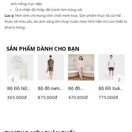
ánh nắng trực tiếp.
Ủi ở nhiệt độ thấp để tránh làm hỏng vải.
Lưu ý:
Hình ảnh chỉ mang tính chất minh họa. Sản phẩm thực tế có thể
khác về màu sắc do ánh sáng khi chụp hoặc màn hình hiển thị của thiết bị
khách hàng.
SẢN PHẨM DÀNH CHO BẠN
Bộ Đồ Nữ
Bộ đồ nam
Bộ đồ
Bộ Đồ Xuân
B
Lamode
Insidemen
Pijama dài
Hè Nylon
I
365.000
đ
875.000
đ
470.000
đ
775.000
đ
7
Pijama lụa
Active dáng
tay nữ
Polyester
A
cao cấp quần
Regular Fit
Lamode họa
Insidemen
R
dài áo cộc
IST057MAH
tiết kẻ
Active
I
H
LST052MAH
0
LLH002EDP
IST061MAH
0
0
01
0