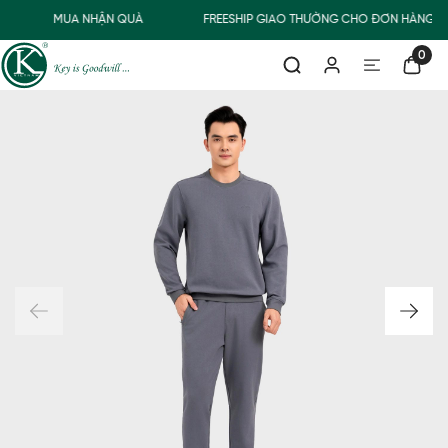
MUA NHẬN QUÀ
FREESHIP GIAO THƯỜNG CHO ĐƠN HÀNG TỪ
0