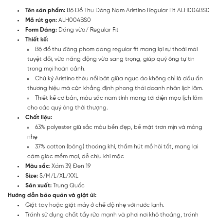
Tên sản phẩm:
Bộ Đồ Thu Đông Nam Aristino Regular Fit ALH004BS0
Mã rút gọn:
ALH004BS0
Form Dáng:
Dáng vừa/ Regular Fit
Thiết kế:
Bộ đồ thu đông phom dáng regular fit mang lại sự thoải mái
tuyệt đối, vừa năng động vừa sang trọng, giúp quý ông tự tin
trong mọi hoàn cảnh.
Chứ ký Aristino thêu nổi bật giữa ngực áo không chỉ là dấu ấn
thương hiệu mà còn khẳng định phong thái doanh nhân lịch lãm.
Thiết kế cơ bản, màu sắc nam tính mang tới diện mạo lịch lãm
cho các quý ông thời thượng.
Chất liệu:
63% polyester giữ sắc màu bền đẹp, bề mặt trơn mịn và mỏng
nhẹ
37% cotton (bông) thoáng khí, thấm hút mồ hôi tốt, mang lại
cảm giác mềm mại, dễ chịu khi mặc
Màu sắc
: Xám 39, Đen 19
Size:
S/M/L/XL/XXL
Sản xuất:
Trung Quốc
Hướng dẫn bảo quản và giặt ủi:
Giặt tay hoặc giặt máy ở chế độ nhẹ với nước lạnh.
Tránh sử dụng chất tẩy rửa mạnh và phơi nơi khô thoáng, tránh