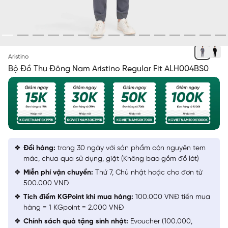
XÁM 39
Aristino
Bộ Đồ Thu Đông Nam Aristino Regular Fit ALH004BS0
Đổi hàng:
trong 30 ngày với sản phẩm còn nguyên tem
mác, chưa qua sử dụng, giặt (Không bao gồm đồ lót)
Miễn phí vận chuyển:
Thứ 7, Chủ nhật hoặc cho đơn từ
500.000 VNĐ
Tích điểm KGPoint khi mua hàng:
100.000 VNĐ tiền mua
hàng = 1 KGpoint = 2.000 VNĐ
Chính sách quà tặng sinh nhật:
Evoucher (100.000,