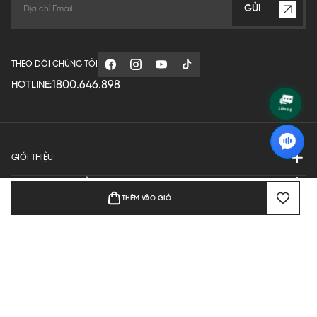
GỬI
THEO DÕI CHÚNG TÔI
1800.646.898
HOTLINE:
GIỚI THIỆU
QUY ĐỊNH HOẠT ĐỘNG
THÊM VÀO GIỎ
MANUFACTURE
THANH TOÁN