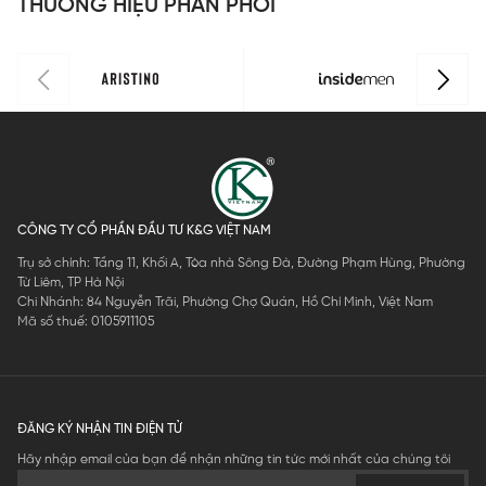
THƯƠNG HIỆU PHÂN PHỐI
CÔNG TY CỔ PHẦN ĐẦU TƯ K&G VIỆT NAM
Trụ sở chính: Tầng 11, Khối A, Tòa nhà Sông Đà, Đường Phạm Hùng, Phường
Từ Liêm, TP Hà Nội
Chi Nhánh: 84 Nguyễn Trãi, Phường Chợ Quán, Hồ Chí Minh, Việt Nam
Mã số thuế: 0105911105
ĐĂNG KÝ NHẬN TIN ĐIỆN TỬ
Hãy nhập email của bạn để nhận những tin tức mới nhất của chúng tôi