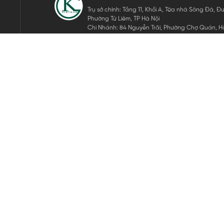
Trụ sở chính: Tầng 11, Khối A, Tòa nhà Sông Đà,
Phường Từ Liêm, TP Hà Nội
Chi Nhánh: 84 Nguyễn Trãi, Phường Chợ Quán, Hồ
Mã số thuế: 0105911105
ĐĂNG KÝ NHẬN TIN ĐIỆN TỬ
Hãy nhập email của bạn để nhận những tin tức mới nhất của 
THEO DÕI CHÚNG TÔI
Bản quyền © 2024 KGVIETNAM