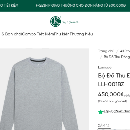
T KIỆM
FREESHIP GIAO THƯỜNG CHO ĐƠN HÀNG TỪ 500.000Đ
 & Bàn chải
Combo Tiết Kiệm
Phụ kiện
Thương hiệu
Trang chủ
All Pr
Bộ Đồ Thu Đông
Lamode
Bộ Đồ Thu 
LLH001BZ
450,000₫
75
(Giá đã bao gồm VAT)
Viết đán
4.5
(406)
XÁM 14