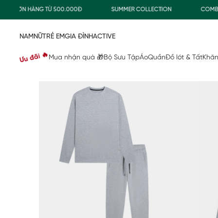
 ĐƠN HÀNG TỪ 500.000Đ
SUMMER COLLECTION
COMBO TIẾ
NAM
NỮ
TRẺ EM
GIA ĐÌNH
ACTIVE
Ưu đãi 🔥
Mua nhận quà 🎁
Bộ Sưu Tập
Áo
Quần
Đồ lót & Tất
Khăn