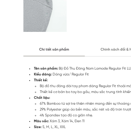
Chi tiết sản phẩm
Chính sách đổi & 
Tên sản phẩm:
Bộ Đồ Thu Đông Nam Lamode Regular Fit L
Kiểu dáng:
Dáng vừa/ Regular Fit
Thiết kế:
Bộ đồ thu đông dài tay phom dáng Regular Fit thoải mái,
Thiết kế cơ bản bo tay bo gấu, màu sắc trung tính kh
Chất liệu:
67% Bamboo từ sợi tre thiên nhiên mang đến sự thoáng 
29% Polyester giúp áo bền màu, sắc nét và độ trơn trượ
4% Spandex tạo độ co giãn nhẹ.
Màu sắc:
Xám 3, Xám 14, Đen 11
Size:
S, M, L, XL, XXL