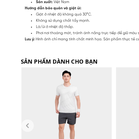
Sản xuất:
Việt Nam
Hướng dẫn bảo quản và giặt ủi:
Giặt ở nhiệt độ không quá 30°C.
Không sử dụng chất tẩy mạnh.
Là/ủi ở nhiệt độ thấp.
Phơi nơi thoáng mát, tránh ánh nắng trực tiếp để giữ màu 
Lưu ý:
Hình ảnh chỉ mang tính chất minh họa. Sản phẩm thực tế có
SẢN PHẨM DÀNH CHO BẠN