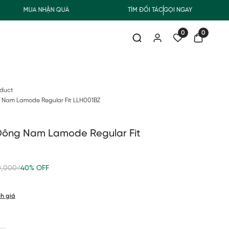
MUA NHẬN QUÀ
FREESHIP GIAO THƯỜNG CHO ĐƠN HÀNG TỪ 500.
TÌM ĐỐI TÁC
GỌI NGAY
0
0
oduct
 Nam Lamode Regular Fit LLH001BZ
Đông Nam Lamode Regular Fit
0,000₫
40% OFF
h giá