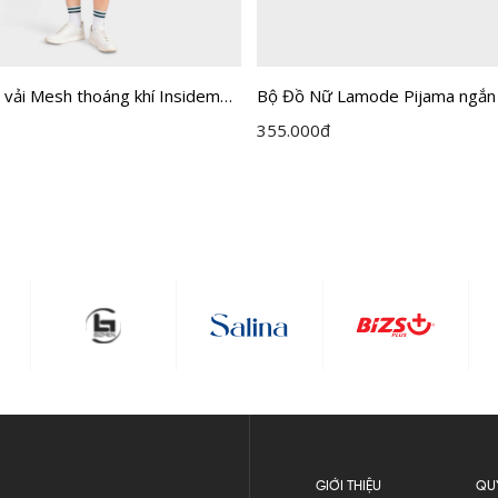
 vải Mesh thoáng khí Insidemen
Bộ Đồ Nữ Lamode Pijama ngắn 
ng Regular Fit IST056MAH0
satin mềm mát LST051MAH0
355.000
đ
GIỚI THIỆU
QU