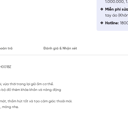
1.000.000, 
Miễn phí sử
tay áo (Khô
Hotline:
1800
hoàn trả
Đánh giá & Nhận xét
LH001BZ
 vừa thời trang lại giữ ấm cơ thể.
iến bộ đồ thêm khỏe khắn và năng động
mát, thấm hút tốt và tạo cảm giác thoải mái.
t, mỏng nhẹ.