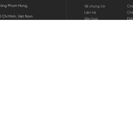
 Đường Phạm Hùng,
Về chúng tôi
Chí
Liên hệ
Chí
 Chí Minh, Việt Nam
Văn hoá
Điề
Tuyển dụng
Chí
Tin tức
Thô
Hư
Chí
THANH TOÁN
chúng tôi
GỬI
1800.646.898
HOTLINE: