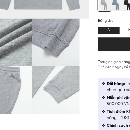
Bảng size
S
Thời gian giao hàng
Từ 3 đến 5 ngày kể
Đổi hàng:
tr
chưa qua sử
Miễn phí vậ
500.000 V
Tích điểm K
hàng = 1 KG
Chính sách 