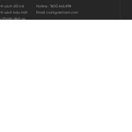
nh sách đổi trả
Hotline : 1800.646.898
nh sách bảo mật
Email: cs@kgvietnam.com
u khoản dịch vụ
nh sách bảo hành
ng tin hàng hóa
ớng dẫn mua hàng
nh sách vận chuyển