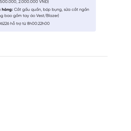
1.500.000, 2.000.000 VNĐ)
a hàng:
Cắt gấu quần, bóp bụng, sửa cắt ngắn
ng bao gồm tay áo Vest/Blazer)
6226 hỗ trợ từ 8h00:22h00