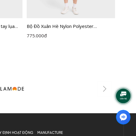
tay lụa
Bộ Đồ Xuân Hè Nylon Polyester
Bộ Đồ N
Insidemen Active IST061MAH0
quần d
775.000
đ
365.00
Y ĐỊNH HOẠT ĐỘNG
MANUFACTURE