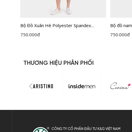
in
Bộ Đồ Xuân Hè Polyester Spandex
Bộ đồ nam
Insidemen Active IST063MAH0
ACTIVE dá
750.000
đ
750.000
đ
THƯƠNG HIỆU PHÂN PHỐI
CÔNG TY CỔ PHẦN ĐẦU TƯ K&G VIỆT NAM