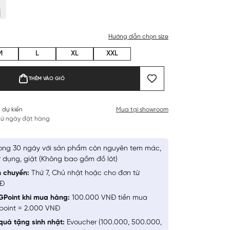
Hướng dẫn chọn size
M
L
XL
XXL
THÊM VÀO GIỎ
 dự kiến
Mua tại showroom
 từ ngày đặt hàng
ong 30 ngày với sản phẩm còn nguyên tem mác,
 dụng, giặt (Không bao gồm đồ lót)
n chuyển:
Thứ 7, Chủ nhật hoặc cho đơn từ
NĐ
GPoint khi mua hàng:
100.000 VNĐ tiền mua
point = 2.000 VNĐ
quà tặng sinh nhật:
Evoucher (100.000, 500.000,