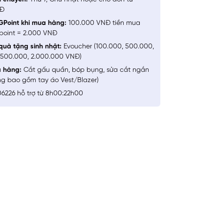
NĐ
GPoint khi mua hàng:
100.000 VNĐ tiền mua
point = 2.000 VNĐ
quà tặng sinh nhật:
Evoucher (100.000, 500.000,
1.500.000, 2.000.000 VNĐ)
a hàng:
Cắt gấu quần, bóp bụng, sửa cắt ngắn
ng bao gồm tay áo Vest/Blazer)
6226 hỗ trợ từ 8h00:22h00