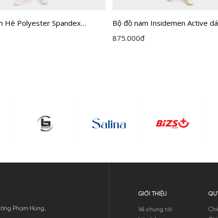
n Hè Polyester Spandex
Bộ đồ nam Insidemen Active dá
 Active IST063MAH0
Fit IST057MAH0
875.000
đ
GIỚI THIỆU
QU
 Đường Phạm Hùng,
Về chúng tôi
Chí