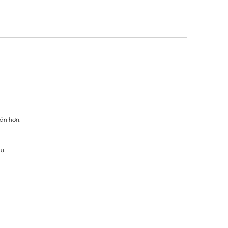
oắn hơn.
âu.