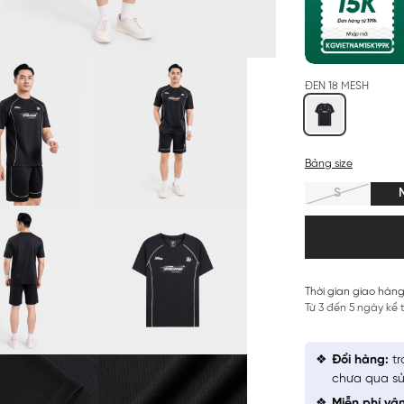
ĐEN 18 MESH
Bảng size
S
Thời gian giao hàng
Từ 3 đến 5 ngày kể
Đổi hàng:
tr
chưa qua sử
Miễn phí vậ