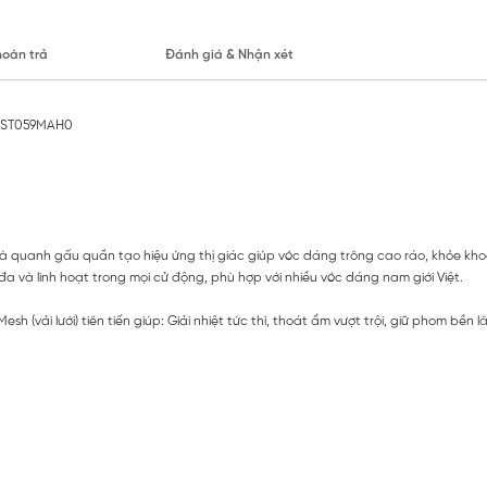
hoàn trả
Đánh giá & Nhận xét
r IST059MAH0
 và quanh gấu quần tạo hiệu ứng thị giác giúp vóc dáng trông cao ráo, khỏe kh
đa và linh hoạt trong mọi cử động, phù hợp với nhiều vóc dáng nam giới Việt.
h (vải lưới) tiên tiến giúp: Giải nhiệt tức thì, thoát ẩm vượt trội, giữ phom bền l