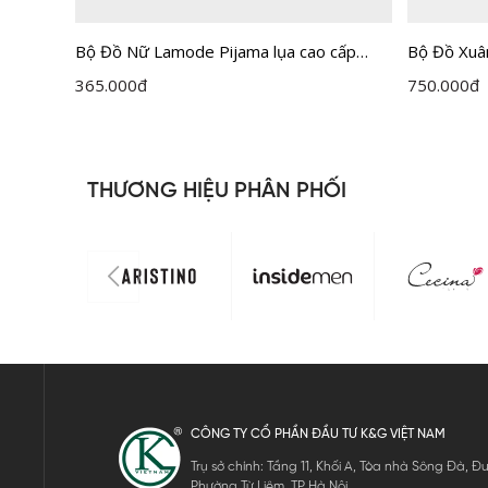
 lụa
Bộ Đồ Nữ Lamode Pijama lụa cao cấp
Bộ Đồ Xuâ
quần dài áo cộc LST052MAH0
Insidemen
365.000
đ
750.000
đ
THƯƠNG HIỆU PHÂN PHỐI
CÔNG TY CỔ PHẦN ĐẦU TƯ K&G VIỆT NAM
Trụ sở chính: Tầng 11, Khối A, Tòa nhà Sông Đà,
Phường Từ Liêm, TP Hà Nội