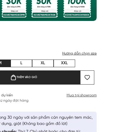
Hướng dẫn chọn size
M
L
XL
XXL
THÊM VÀO GIỎ
 dự kiến
Mua tại showroom
 từ ngày đặt hàng
ong 30 ngày với sản phẩm còn nguyên tem mác,
 dụng, giặt (Không bao gồm đồ lót)
n chuyển:
Thứ 7, Chủ nhật hoặc cho đơn từ