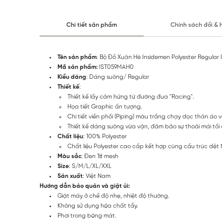
Chi tiết sản phẩm
Chính sách đổi & 
Tên sản phẩm
: Bộ Đồ Xuân Hè Insidemen Polyester Regula
Mã sản phẩm:
IST059MAH0
Kiểu dáng
: Dáng suông/ Regular
Thiết kế
:
Thiết kế lấy cảm hứng từ đường đua "Racing".
Họa tiết Graphic ấn tượng.
Chi tiết viền phối (Piping) màu trắng chạy dọc thân áo
Thiết kế dáng suông vừa vặn, đảm bảo sự thoải mái tối 
Chất liệu
: 100% Polyester
Chất liệu Polyester cao cấp kết hợp cùng cấu trúc dệt Mes
Màu sắc
: Đen 18 mesh
Size
: S/M/L/XL/XXL
Sản xuất
: Việt Nam
Hướng dẫn bảo quản và giặt ủi:
Giặt máy ở chế độ nhẹ, nhiệt độ thường.
Không sử dụng hóa chất tẩy.
Phơi trong bóng mát.