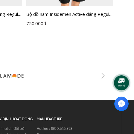
ng Regular
Bộ đồ nam Insidemen Active dáng Regular
Bộ Đồ X
Fit IST058MAH0
Inside
750.000
đ
775.00
Y ĐỊNH HOẠT ĐỘNG
MANUFACTURE
nh sách đổi trả
Hotline : 1800.646.898