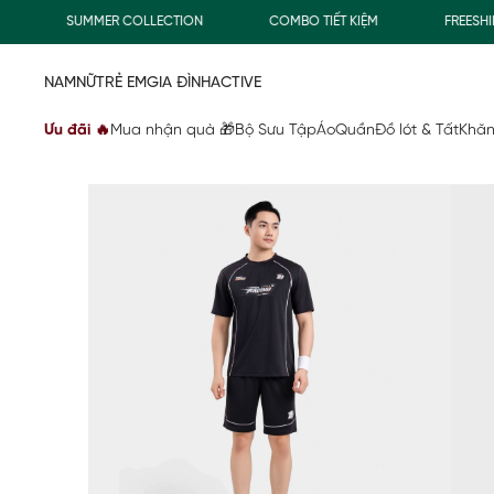
SUMMER COLLECTION
COMBO TIẾT KIỆM
FREESHIP G
NAM
NỮ
TRẺ EM
GIA ĐÌNH
ACTIVE
Ưu đãi 🔥
Mua nhận quà 🎁
Bộ Sưu Tập
Áo
Quần
Đồ lót & Tất
Khăn