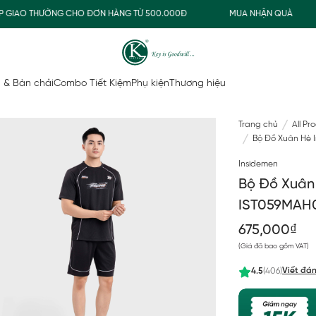
IAO THƯỜNG CHO ĐƠN HÀNG TỪ 500.000Đ
MUA NHẬN QUÀ
 & Bàn chải
Combo Tiết Kiệm
Phụ kiện
Thương hiệu
Trang chủ
All Pr
Bộ Đồ Xuân Hè 
Insidemen
Bộ Đồ Xuân 
IST059MAH
675,000₫
(Giá đã bao gồm VAT)
Viết đán
4.5
(406)