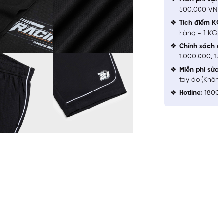
500.000 V
Tích điểm K
hàng = 1 KG
Chính sách 
1.000.000, 
Miễn phí sử
tay áo (Khô
Hotline:
1800