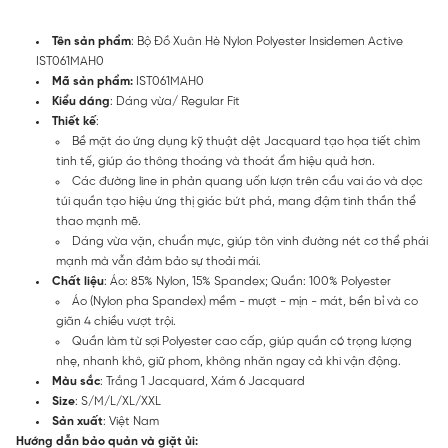
Tên sản phẩm
: Bộ Đồ Xuân Hè Nylon Polyester Insidemen Active
IST061MAH0
Mã sản phẩm:
IST061MAH0
Kiểu dáng
: Dáng vừa/ Regular Fit
Thiết kế
:
Bề mặt áo ứng dụng kỹ thuật dệt Jacquard tạo họa tiết chìm
tinh tế, giúp áo thông thoáng và thoát ẩm hiệu quả hơn.
Các đường line in phản quang uốn lượn trên cầu vai áo và dọc
túi quần tạo hiệu ứng thị giác bứt phá, mang đậm tinh thần thể
thao mạnh mẽ.
Dáng vừa vặn, chuẩn mực, giúp tôn vinh đường nét cơ thể phái
mạnh mà vẫn đảm bảo sự thoải mái.
Chất liệu
: Áo: 85% Nylon, 15% Spandex; Quần: 100% Polyester
Áo (Nylon pha Spandex) mềm - mượt - mịn - mát, bền bỉ và co
giãn 4 chiều vượt trội.
Quần làm từ sợi Polyester cao cấp, giúp quần có trọng lượng
nhẹ, nhanh khô, giữ phom, không nhăn ngay cả khi vận động.
Màu sắc
: Trắng 1 Jacquard, Xám 6 Jacquard
Size
: S/M/L/XL/XXL
Sản xuất
: Việt Nam
Hướng dẫn bảo quản và giặt ủi: