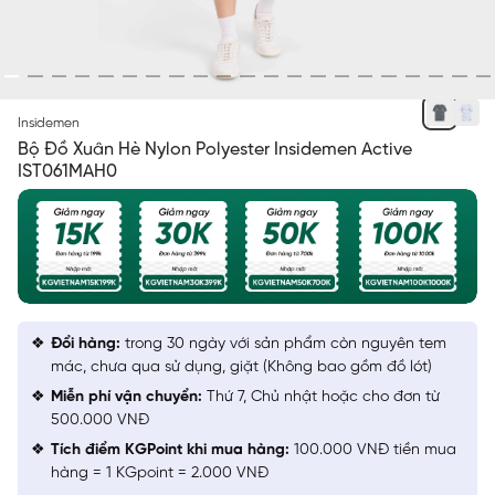
XÁM 6 JACQUARD HỌA TIẾT
Insidemen
Bộ Đồ Xuân Hè Nylon Polyester Insidemen Active
IST061MAH0
Đổi hàng:
trong 30 ngày với sản phẩm còn nguyên tem
mác, chưa qua sử dụng, giặt (Không bao gồm đồ lót)
Miễn phí vận chuyển:
Thứ 7, Chủ nhật hoặc cho đơn từ
500.000 VNĐ
Tích điểm KGPoint khi mua hàng:
100.000 VNĐ tiền mua
hàng = 1 KGpoint = 2.000 VNĐ