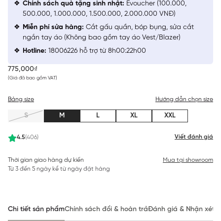
Chính sách quà tặng sinh nhật:
Evoucher (100.000,
500.000, 1.000.000, 1.500.000, 2.000.000 VNĐ)
Miễn phí sửa hàng:
Cắt gấu quần, bóp bụng, sửa cắt
ngắn tay áo (Không bao gồm tay áo Vest/Blazer)
Hotline:
18006226 hỗ trợ từ 8h00:22h00
775,000₫
(Giá đã bao gồm VAT)
Bảng size
Hướng dẫn chọn size
S
M
L
XL
XXL
Viết đánh giá
4.5
(406)
Thời gian giao hàng dự kiến
Mua tại showroom
Từ 3 đến 5 ngày kể từ ngày đặt hàng
Chi tiết sản phẩm
Chính sách đổi & hoàn trả
Đánh giá & Nhận xét