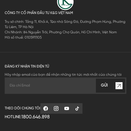
CÔNG TY CỔ PHẦN ĐẦU TƯ K&G VIỆT NAM
Trụ sở chính: Tầng 11, Khối A, Tòa nhà Sông Đà, Đường Phạm Hùng, Phường
Từ Liêm, TP Hà Nội
Chi Nhánh: 84 Nguyễn Trãi, Phường Chợ Quán, Hồ Chí Minh, Việt Nam
Mã số thuế: 0105911105
ĐĂNG KÝ NHẬN TIN ĐIỆN TỬ
Hãy nhập email của bạn để nhận những tin tức mới nhất của chúng tôi
GỬI
THEO DÕI CHÚNG TÔI
1800.646.898
HOTLINE: