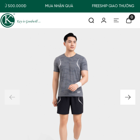
 TỪ 500.000Đ
MUA NHẬN QUÀ
FREESHIP GIAO THƯỜNG CH
0