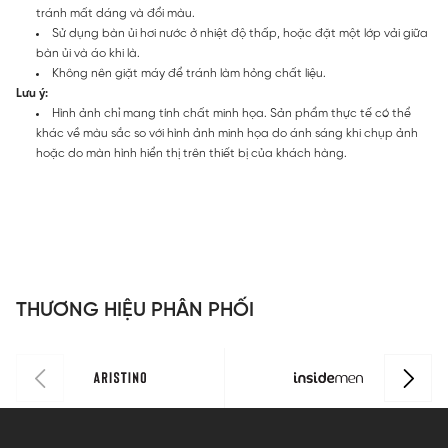
tránh mất dáng và đổi màu.
Sử dụng bàn ủi hơi nước ở nhiệt độ thấp, hoặc đặt một lớp vải giữa
bàn ủi và áo khi là.
Không nên giặt máy để tránh làm hỏng chất liệu.
Lưu ý:
Hình ảnh chỉ mang tính chất minh họa. Sản phẩm thực tế có thể
khác về màu sắc so với hình ảnh minh họa do ánh sáng khi chụp ảnh
hoặc do màn hình hiển thị trên thiết bị của khách hàng.
THƯƠNG HIỆU PHÂN PHỐI