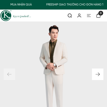
MUA NHẬN QUÀ
FREESHIP GIAO THƯỜNG CHO ĐƠN HÀNG TỪ 
0