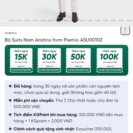
BE 2 JACQUARD HỌA TIẾT
Aristino
Bộ Suits Nam Aristino form Premio ASU0010Z
Đổi hàng:
trong 30 ngày với sản phẩm còn nguyên tem
mác, chưa qua sử dụng, giặt (Không bao gồm đồ lót)
Miễn phí vận chuyển:
Thứ 7, Chủ nhật hoặc cho đơn từ
500.000 VNĐ
Tích điểm KGPoint khi mua hàng:
100.000 VNĐ tiền mua
hàng = 1 KGpoint = 2.000 VNĐ
Chính sách quà tặng sinh nhật:
Evoucher (100.000,