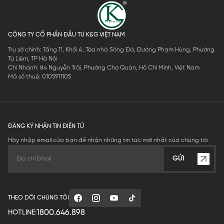
CÔNG TY CỔ PHẦN ĐẦU TƯ K&G VIỆT NAM
Trụ sở chính: Tầng 11, Khối A, Tòa nhà Sông Đà, Đường Phạm Hùng, Phường
Từ Liêm, TP Hà Nội
Chi Nhánh: 84 Nguyễn Trãi, Phường Chợ Quán, Hồ Chí Minh, Việt Nam
Mã số thuế: 0105911105
ĐĂNG KÝ NHẬN TIN ĐIỆN TỬ
Hãy nhập email của bạn để nhận những tin tức mới nhất của chúng tôi
GỬI
THEO DÕI CHÚNG TÔI
1800.646.898
HOTLINE: