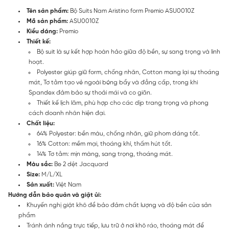
Tên sản phẩm:
Bộ Suits Nam Aristino form Premio ASU0010Z
Mã sản phẩm:
ASU0010Z
Kiểu dáng:
Premio
Thiết kế:
Bộ suit là sự kết hợp hoàn hảo giữa độ bền, sự sang trọng và linh
hoạt.
Polyester giúp giữ form, chống nhăn, Cotton mang lại sự thoáng
mát, Tơ tằm tạo vẻ ngoài bóng bẩy và đẳng cấp, trong khi
Spandex đảm bảo sự thoải mái và co giãn.
Thiết kế lịch lãm, phù hợp cho các dịp trang trọng và phong
cách doanh nhân hiện đại.
Chất liệu:
64% Polyester: bền màu, chống nhăn, giữ phom dáng tốt.
16% Cotton: mềm mại, thoáng khí, thấm hút tốt.
14% Tơ tằm: mịn màng, sang trọng, thoáng mát.
Màu sắc:
Be 2 dệt Jacquard
Size:
M/L/XL
Sản xuất:
Việt Nam
Hướng dẫn bảo quản và giặt ủi:
Khuyến nghị giặt khô để bảo đảm chất lượng và độ bền của sản
phẩm
Tránh ánh nắng trực tiếp, lưu trữ ở nơi khô ráo, thoáng mát để