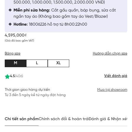
500.000, 1.000.000, 1.500.000, 2.000.000 VNĐ)
Miễn phí sửa hàng:
Cắt gấu quần, bóp bụng, sửa cắt
ngắn tay áo (Không bao gồm tay áo Vest/Blazer)
Hotline:
18006226 hỗ trợ từ 8h00:22h00
4,595,000₫
(Giá đã bao gồm VAT)
Bảng size
Hướng dẫn chọn size
M
L
XL
Viết đánh giá
4.5
(406)
Thời gian giao hàng dự kiến
Mua tại showroom
Từ 3 đến 5 ngày kể từ ngày đặt hàng
Chi tiết sản phẩm
Chính sách đổi & hoàn trả
Đánh giá & Nhận xét