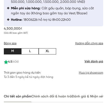
500.000, 1.000.000, 1.500.000, 2.000.000 VNĐ)
Miễn phí sửa hàng:
Cắt gấu quần, bóp bụng, sửa cắt
ngắn tay áo (Không bao gồm tay áo Vest/Blazer)
Hotline:
18006226 hỗ trợ từ 8h00:22h00
4,500,000₫
(Giá đã bao gồm VAT)
Bảng size
Hướng dẫn chọn size
M
L
XL
Viết đánh giá
4.5
(406)
Thời gian giao hàng dự kiến
Mua tại showroom
Từ 3 đến 5 ngày kể từ ngày đặt hàng
Chi tiết sản phẩm
Chính sách đổi & hoàn trả
Đánh giá & Nhận xét