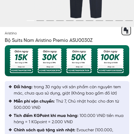
XANH TÍM THAN 24
Aristino
Bộ Suits Nam Aristino Premio ASU0030Z
Đổi hàng:
trong 30 ngày với sản phẩm còn nguyên tem
mác, chưa qua sử dụng, giặt (Không bao gồm đồ lót)
Miễn phí vận chuyển:
Thứ 7, Chủ nhật hoặc cho đơn từ
500.000 VNĐ
Tích điểm KGPoint khi mua hàng:
100.000 VNĐ tiền mua
hàng = 1 KGpoint = 2.000 VNĐ
Chính sách quà tặng sinh nhật:
Evoucher (100.000,