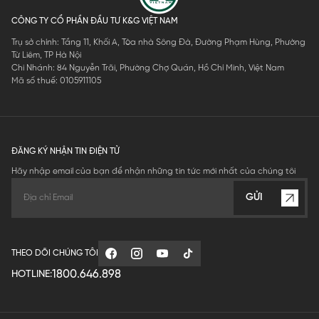
CÔNG TY CỔ PHẦN ĐẦU TƯ K&G VIỆT NAM
Trụ sở chính: Tầng 11, Khối A, Tòa nhà Sông Đà, Đường Phạm Hùng, Phường
Từ Liêm, TP Hà Nội
Chi Nhánh: 84 Nguyễn Trãi, Phường Chợ Quán, Hồ Chí Minh, Việt Nam
Mã số thuế: 0105911105
ĐĂNG KÝ NHẬN TIN ĐIỆN TỬ
Hãy nhập email của bạn để nhận những tin tức mới nhất của chúng tôi
GỬI
THEO DÕI CHÚNG TÔI
1800.646.898
HOTLINE: