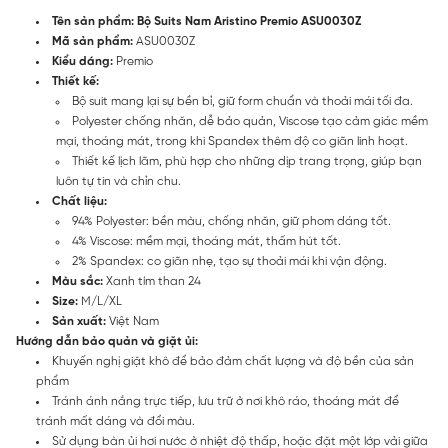
Tên sản phẩm: Bộ Suits Nam Aristino Premio ASU0030Z
Mã sản phẩm:
ASU0030Z
Kiểu dáng:
Premio
Thiết kế:
Bộ suit mang lại sự bền bỉ, giữ form chuẩn và thoải mái tối đa.
Polyester chống nhăn, dễ bảo quản, Viscose tạo cảm giác mềm
mại, thoáng mát, trong khi Spandex thêm độ co giãn linh hoạt.
Thiết kế lịch lãm, phù hợp cho những dịp trang trọng, giúp bạn
luôn tự tin và chỉn chu.
Chất liệu:
94% Polyester: bền màu, chống nhăn, giữ phom dáng tốt.
4% Viscose: mềm mại, thoáng mát, thấm hút tốt.
2% Spandex: co giãn nhẹ, tạo sự thoải mái khi vận động.
Màu sắc:
Xanh tím than 24
Size:
M/L/XL
Sản xuất:
Việt Nam
Hướng dẫn bảo quản và giặt ủi:
Khuyến nghị giặt khô để bảo đảm chất lượng và độ bền của sản
phẩm
Tránh ánh nắng trực tiếp, lưu trữ ở nơi khô ráo, thoáng mát để
tránh mất dáng và đổi màu.
Sử dụng bàn ủi hơi nước ở nhiệt độ thấp, hoặc đặt một lớp vải giữa