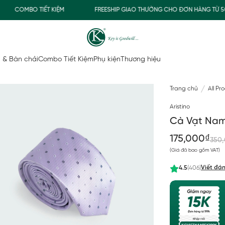
COMBO TIẾT KIỆM
FREESHIP GIAO THƯỜNG CHO ĐƠN HÀNG TỪ 500
 & Bàn chải
Combo Tiết Kiệm
Phụ kiện
Thương hiệu
Trang chủ
All Pr
Aristino
Cà Vạt Nam 
175,000₫
350
(Giá đã bao gồm VAT)
Viết đán
4.5
(406)