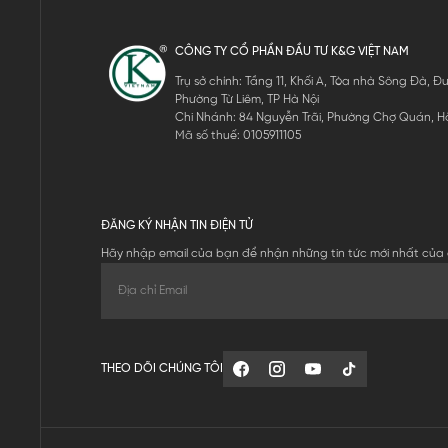
CÔNG TY CỔ PHẦN ĐẦU TƯ K&G VIỆT NAM
Trụ sở chính: Tầng 11, Khối A, Tòa nhà Sông Đà,
Phường Từ Liêm, TP Hà Nội
Chi Nhánh: 84 Nguyễn Trãi, Phường Chợ Quán, Hồ
Mã số thuế: 0105911105
ĐĂNG KÝ NHẬN TIN ĐIỆN TỬ
Hãy nhập email của bạn để nhận những tin tức mới nhất của 
THEO DÕI CHÚNG TÔI