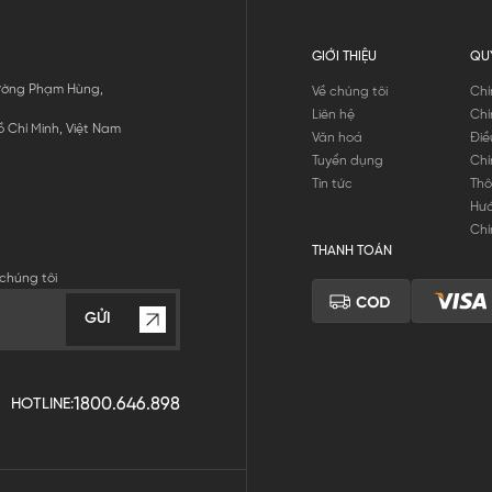
GIỚI THIỆU
QU
 Đường Phạm Hùng,
Về chúng tôi
Chí
Liên hệ
Chí
 Chí Minh, Việt Nam
Văn hoá
Điề
Tuyển dụng
Chí
Tin tức
Thô
Hư
Chí
THANH TOÁN
chúng tôi
GỬI
1800.646.898
HOTLINE: