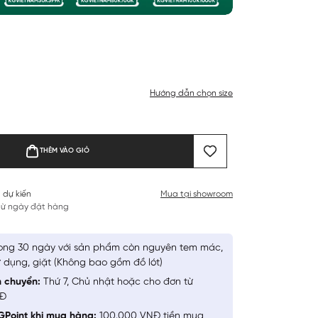
Hướng dẫn chọn size
THÊM VÀO GIỎ
 dự kiến
Mua tại showroom
 từ ngày đặt hàng
ong 30 ngày với sản phẩm còn nguyên tem mác,
 dụng, giặt (Không bao gồm đồ lót)
n chuyển:
Thứ 7, Chủ nhật hoặc cho đơn từ
NĐ
GPoint khi mua hàng:
100.000 VNĐ tiền mua