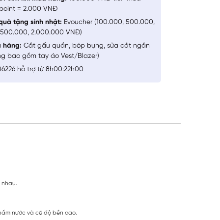
point = 2.000 VNĐ
quà tặng sinh nhật:
Evoucher (100.000, 500.000,
1.500.000, 2.000.000 VNĐ)
a hàng:
Cắt gấu quần, bóp bụng, sửa cắt ngắn
ng bao gồm tay áo Vest/Blazer)
6226 hỗ trợ từ 8h00:22h00
 nhau.
hấm nước và có độ bền cao.