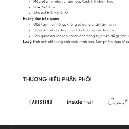
Màu sắc:
Tím nhạt chấm hoa, Xanh trời chấm hoa
Size:
6x3.8cm
Sản xuất:
Trung Quốc
Hướng dẫn bảo quản:
Giặt tay nhẹ nhàng, không sử dụng chất tẩy mạnh.
Là/ủi ở nhiệt độ thấp, tránh là trực tiếp lên họa tiết.
Bảo quản nơi khô ráo, tránh ánh nắng trực tiếp để giữ màu 
Lưu ý:
Hình ảnh chỉ mang tính chất minh họa. Sản phẩm thực tế có
THƯƠNG HIỆU PHÂN PHỐI