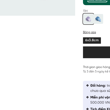
TÍM
Bảng size
6x3.8cm
Thời gian giao hàng
Từ 3 đến 5 ngày kể
Đổi hàng:
tr
chưa qua sử
Miễn phí vậ
500.000 V
Tích điểm K