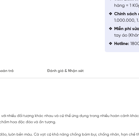
hàng = 1 KG
Chính sách 
1.000.000, 
Miễn phí sử
tay áo (Khô
Hotline:
1800
hoàn trả
Đánh giá & Nhận xét
p với nhiều đối tượng khác nhau và có thể ứng dụng trong nhiều hoàn cảnh khác
ết chấm hoa độc đáo và ấn tượng.
dão, luôn bền màu. Cà vạt có khả năng chống bám bụi, chống nhăn, hạn chế t