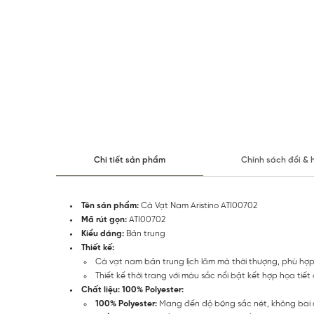
Chi tiết sản phẩm
Chính sách đổi & 
Tên sản phẩm:
Cà Vạt Nam Aristino ATI00702
Mã rút gọn:
ATI00702
Kiểu dáng:
Bản trung
Thiết kế:
Cà vạt nam bản trung lịch lãm mà thời thượng, phù hợ
Thiết kế thời trang với màu sắc nổi bật kết hợp họa ti
Chất liệu: 100% Polyester:
100% Polyester:
Mang đến độ bóng sắc nét, không bai 