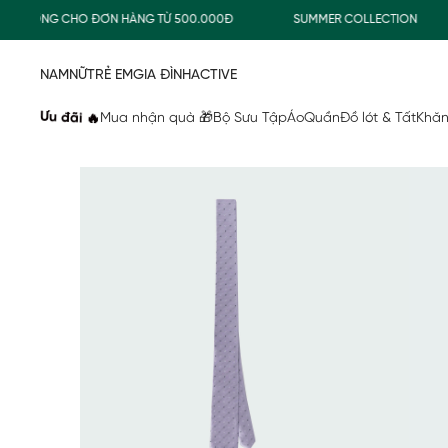
 THƯỜNG CHO ĐƠN HÀNG TỪ 500.000Đ
SUMMER COLLECTION
NAM
NỮ
TRẺ EM
GIA ĐÌNH
ACTIVE
Ưu đãi 🔥
Mua nhận quà 🎁
Bộ Sưu Tập
Áo
Quần
Đồ lót & Tất
Khăn