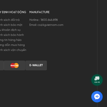
Y ĐỊNH HOẠT ĐỘNG
MANUFACTURE
nh sách đổi trả
Hotline : 1800.646.898
nh sách bảo mật
Email: cs@kgvietnam.com
u khoản dịch vụ
nh sách bảo hành
ng tin hàng hóa
ớng dẫn mua hàng
nh sách vận chuyển