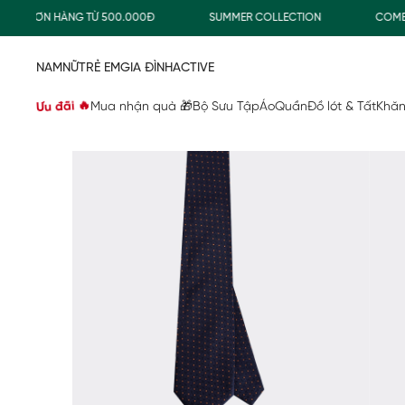
O ĐƠN HÀNG TỪ 500.000Đ
SUMMER COLLECTION
COMBO TI
NAM
NỮ
TRẺ EM
GIA ĐÌNH
ACTIVE
Ưu đãi 🔥
Mua nhận quà 🎁
Bộ Sưu Tập
Áo
Quần
Đồ lót & Tất
Khăn