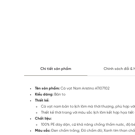
Chi tiết sản phẩm
Chính sách đổi & 
Tên sản phẩm:
Cà vạt Nam Aristino ATI07102
Kiểu dáng:
Bản to
Thiết kế:
Cà vạt nam bản to lịch lãm mà thời thượng, phù hợp vớ
Thiết kế thời trang với màu sắc lịch lãm kết hợp họa t
Chất liệu:
100% PE dày dặn, có khả năng chống thấm nước, độ 
Màu sắc:
Đen chấm trắng; Đỏ chấm đỏ; Xanh tím than ch