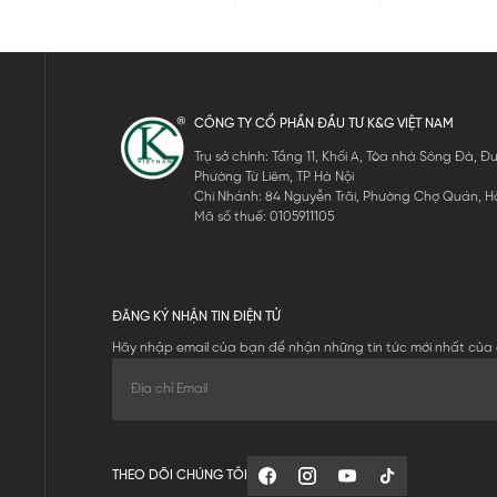
CÔNG TY CỔ PHẦN ĐẦU TƯ K&G VIỆT NAM
Trụ sở chính: Tầng 11, Khối A, Tòa nhà Sông Đà,
Phường Từ Liêm, TP Hà Nội
Chi Nhánh: 84 Nguyễn Trãi, Phường Chợ Quán, Hồ
Mã số thuế: 0105911105
ĐĂNG KÝ NHẬN TIN ĐIỆN TỬ
Hãy nhập email của bạn để nhận những tin tức mới nhất của 
THEO DÕI CHÚNG TÔI