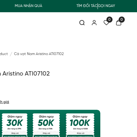
MUA NHẬN QUÀ
FREESHIP GIAO THƯỜNG CHO ĐƠN HÀNG TỪ 50
TÌM ĐỐI TÁC
GỌI NGAY
0
0
oduct
Cà vạt Nam Aristino ATI07102
Aristino ATI07102
h giá