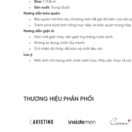
Size:
7/3.8cm
Sản xuất:
Trung Quốc
Hướng dẫn bảo quản:
Bảo quản nơi khô ráo, thoáng mát để giữ độ bền của sản 
Tránh phơi dưới ánh nắng trực tiếp và bảo quản trong hộp
Hướng dẫn giặt ủi
:
Hạn chế giặt máy, nên giặt tay bằng nước lạnh.
Không sử dụng chất tẩy mạnh.
Ủi ở nhiệt độ thấp để bảo vệ chất liệu vải.
Lưu ý
:
Hình ảnh chỉ mang tính chất minh họa. Màu sắc thực tế có
THƯƠNG HIỆU PHÂN PHỐI