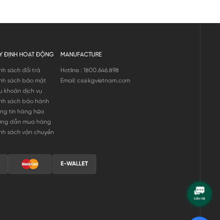
Y ĐỊNH HOẠT ĐỘNG
MANUFACTURE
nh sách đổi trả
Hotline : 1800.646.898
nh sách bảo mật
Email: cs@kgvietnam.com
u khoản dịch vụ
nh sách bảo hành
ng tin hàng hóa
ớng dẫn mua hàng
nh sách vận chuyển