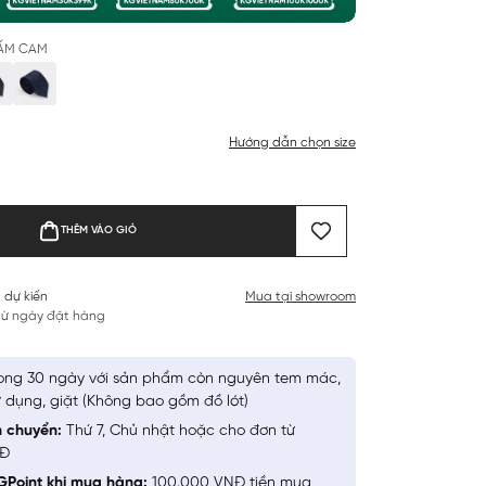
HẤM CAM
Hướng dẫn chọn size
THÊM VÀO GIỎ
 dự kiến
Mua tại showroom
 từ ngày đặt hàng
ong 30 ngày với sản phẩm còn nguyên tem mác,
 dụng, giặt (Không bao gồm đồ lót)
n chuyển:
Thứ 7, Chủ nhật hoặc cho đơn từ
NĐ
GPoint khi mua hàng:
100.000 VNĐ tiền mua