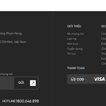
GIỚI THIỆU
QU
 Đường Phạm Hùng,
Về chúng tôi
Chí
Liên hệ
Chí
 Chí Minh, Việt Nam
Văn hoá
Điề
Tuyển dụng
Chí
Tin tức
Thô
Hư
Chí
THANH TOÁN
chúng tôi
GỬI
1800.646.898
HOTLINE: