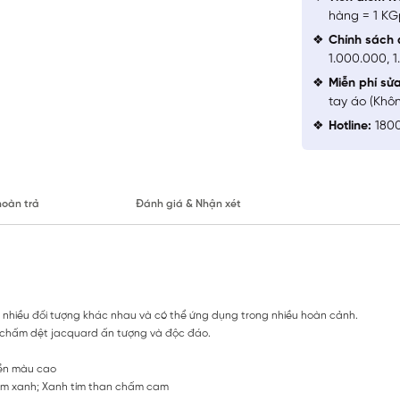
hàng = 1 KG
Chính sách 
1.000.000, 
Miễn phí sử
tay áo (Khô
Hotline:
1800
hoàn trả
Đánh giá & Nhận xét
i nhiều đối tượng khác nhau và có thể ứng dụng trong nhiều hoàn cảnh.
iết chấm dệt jacquard ấn tượng và độc đáo.
bền màu cao
ấm xanh; Xanh tím than chấm cam