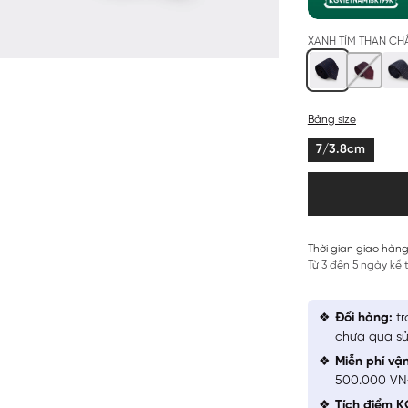
XANH TÍM THAN C
Bảng size
7/3.8cm
Thời gian giao hàng
Từ 3 đến 5 ngày kể
Đổi hàng:
tr
chưa qua sử
Miễn phí vậ
500.000 V
Tích điểm K