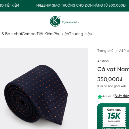
ẾT KIỆM
FREESHIP GIAO THƯỜNG CHO ĐƠN HÀNG TỪ 500.000Đ
 & Bàn chải
Combo Tiết Kiệm
Phụ kiện
Thương hiệu
Trang chủ
All Pr
Aristino
Cà vạt Nam 
350,000₫
(Giá đã bao gồm VAT)
Viết đán
4.5
(406)