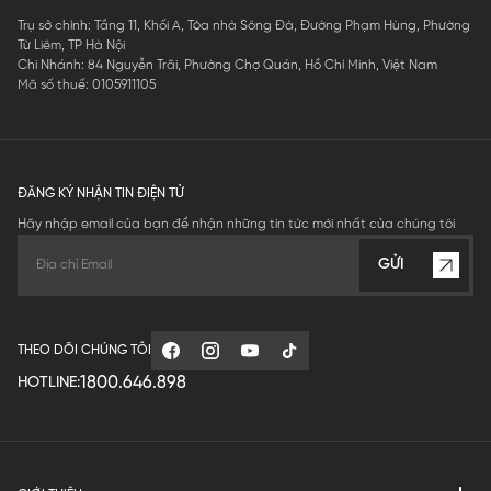
Trụ sở chính: Tầng 11, Khối A, Tòa nhà Sông Đà, Đường Phạm Hùng, Phường
Từ Liêm, TP Hà Nội
Chi Nhánh: 84 Nguyễn Trãi, Phường Chợ Quán, Hồ Chí Minh, Việt Nam
Mã số thuế: 0105911105
ĐĂNG KÝ NHẬN TIN ĐIỆN TỬ
Hãy nhập email của bạn để nhận những tin tức mới nhất của chúng tôi
GỬI
THEO DÕI CHÚNG TÔI
1800.646.898
HOTLINE: