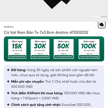
ĐEN CHẤM TRÒN
Aristino
Cà Vạt Nam Bản To 7x3.8cm Aristino ATI0020S2
Đổi hàng:
trong 30 ngày với sản phẩm còn nguyên tem
mác, chưa qua sử dụng, giặt (Không bao gồm đồ lót)
Miễn phí vận chuyển:
Thứ 7, Chủ nhật hoặc cho đơn từ
500.000 VNĐ
Tích điểm KGPoint khi mua hàng:
100.000 VNĐ tiền mua
hàng = 1 KGpoint = 2.000 VNĐ
Chính sách quà tặng sinh nhật:
Evoucher (100.000,