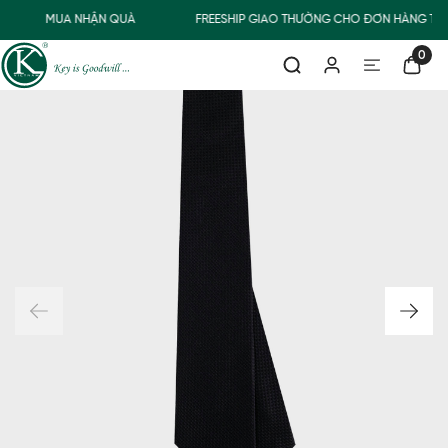
MUA NHẬN QUÀ
FREESHIP GIAO THƯỜNG CHO ĐƠN HÀNG TỪ 
0