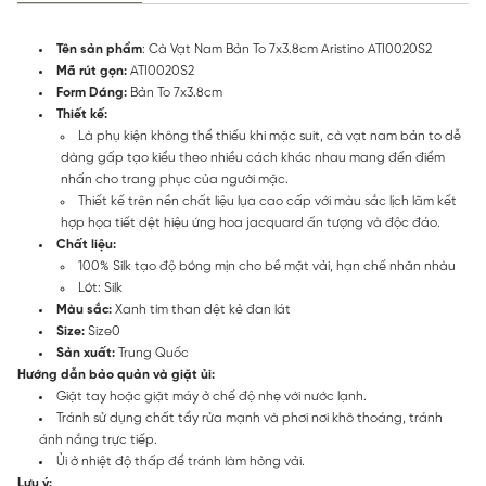
Tên sản phẩm
: Cà Vạt Nam Bản To 7x3.8cm Aristino ATI0020S2
Mã rút gọn:
ATI0020S2
Form Dáng:
Bản To 7x3.8cm
Thiết kế:
Là phụ kiện không thể thiếu khi mặc suit, cà vạt nam bản to dễ
dàng gấp tạo kiểu theo nhiều cách khác nhau mang đến điểm
nhấn cho trang phục của người mặc.
Thiết kế trên nền chất liệu lụa cao cấp với màu sắc lịch lãm kết
hợp họa tiết dệt hiệu ứng hoa jacquard ấn tượng và độc đáo.
Chất liệu:
100% Silk tạo độ bóng mịn cho bề mặt vải, hạn chế nhăn nhàu
Lót: Silk
Màu sắc:
Xanh tím than dệt kẻ đan lát
Size:
Size0
Sản xuất:
Trung Quốc
Hướng dẫn bảo quản và giặt ủi:
Giặt tay hoặc giặt máy ở chế độ nhẹ với nước lạnh.
Tránh sử dụng chất tẩy rửa mạnh và phơi nơi khô thoáng, tránh
ánh nắng trực tiếp.
Ủi ở nhiệt độ thấp để tránh làm hỏng vải.
Lưu ý: