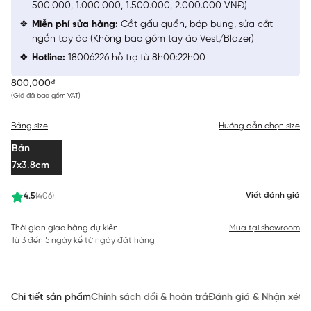
500.000, 1.000.000, 1.500.000, 2.000.000 VNĐ)
Miễn phí sửa hàng:
Cắt gấu quần, bóp bụng, sửa cắt
ngắn tay áo (Không bao gồm tay áo Vest/Blazer)
Hotline:
18006226 hỗ trợ từ 8h00:22h00
800,000₫
(Giá đã bao gồm VAT)
Bảng size
Hướng dẫn chọn size
Bản
7x3.8cm
Viết đánh giá
4.5
(406)
Thời gian giao hàng dự kiến
Mua tại showroom
Từ 3 đến 5 ngày kể từ ngày đặt hàng
Chi tiết sản phẩm
Chính sách đổi & hoàn trả
Đánh giá & Nhận xét