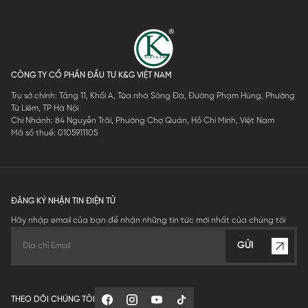
CÔNG TY CỔ PHẦN ĐẦU TƯ K&G VIỆT NAM
Trụ sở chính: Tầng 11, Khối A, Tòa nhà Sông Đà, Đường Phạm Hùng, Phường
Từ Liêm, TP Hà Nội
Chi Nhánh: 84 Nguyễn Trãi, Phường Chợ Quán, Hồ Chí Minh, Việt Nam
Mã số thuế: 0105911105
ĐĂNG KÝ NHẬN TIN ĐIỆN TỬ
Hãy nhập email của bạn để nhận những tin tức mới nhất của chúng tôi
GỬI
THEO DÕI CHÚNG TÔI