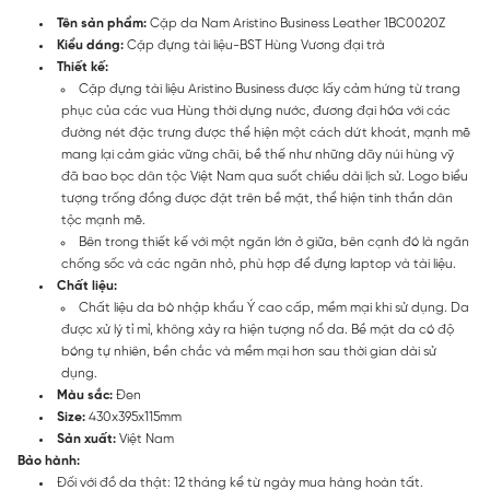
Tên sản phẩm:
Cặp da Nam Aristino Business Leather 1BC0020Z
Kiểu dáng:
Cặp đựng tài liệu-BST Hùng Vương đại trà
Thiết kế:
Cặp đựng tài liệu Aristino Business được lấy cảm hứng từ trang
phục của các vua Hùng thời dựng nước, đương đại hóa với các
đường nét đặc trưng được thể hiện một cách dứt khoát, mạnh mẽ
mang lại cảm giác vững chãi, bề thế như những dãy núi hùng vỹ
đã bao bọc dân tộc Việt Nam qua suốt chiều dài lịch sử. Logo biểu
tượng trống đồng được đặt trên bề mặt, thể hiện tinh thần dân
tộc mạnh mẽ.
Bên trong thiết kế với một ngăn lớn ở giữa, bên cạnh đó là ngăn
chống sốc và các ngăn nhỏ, phù hợp để đựng laptop và tài liệu.
Chất liệu:
Chất liệu da bò nhập khẩu Ý cao cấp, mềm mại khi sử dụng. Da
được xử lý tỉ mỉ, không xảy ra hiện tượng nổ da. Bề mặt da có độ
bóng tự nhiên, bền chắc và mềm mại hơn sau thời gian dài sử
dụng.
Màu sắc:
Đen
Size:
430x395x115mm
Sản xuất:
Việt Nam
Bảo hành:
Đối với đồ da thật: 12 tháng kể từ ngày mua hàng hoàn tất.