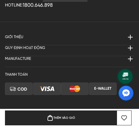
1800.646.898
HOTLINE:
GIỚI THIỆU
QUY ĐỊNH HOẠT ĐỘNG
MANUFACTURE
THANH TOÁN
THÊM VÀO GIỎ
Bản quyền © 2024 KGVIETNAM