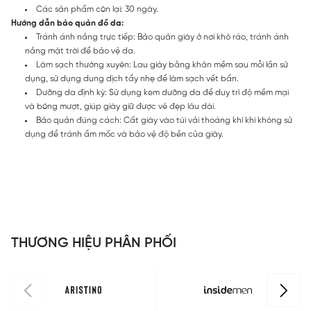
Các sản phẩm còn lại: 30 ngày.
Hướng dẫn bảo quản đồ da:
Tránh ánh nắng trực tiếp: Bảo quản giày ở nơi khô ráo, tránh ánh
nắng mặt trời để bảo vệ da.
Làm sạch thường xuyên: Lau giày bằng khăn mềm sau mỗi lần sử
dụng, sử dụng dung dịch tẩy nhẹ để làm sạch vết bẩn.
Dưỡng da định kỳ: Sử dụng kem dưỡng da để duy trì độ mềm mại
và bóng mượt, giúp giày giữ được vẻ đẹp lâu dài.
Bảo quản đúng cách: Cất giày vào túi vải thoáng khí khi không sử
dụng để tránh ẩm mốc và bảo vệ độ bền của giày.
THƯƠNG HIỆU PHÂN PHỐI