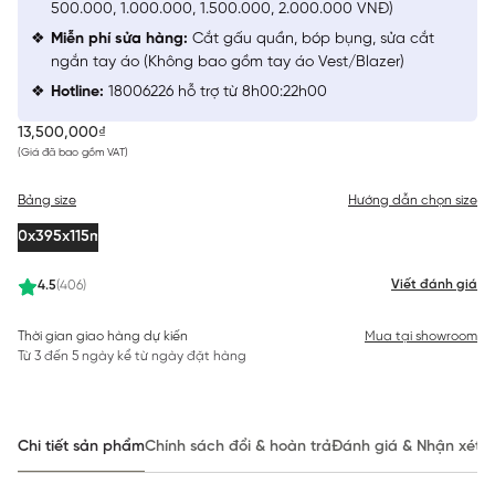
500.000, 1.000.000, 1.500.000, 2.000.000 VNĐ)
Miễn phí sửa hàng:
Cắt gấu quần, bóp bụng, sửa cắt
ngắn tay áo (Không bao gồm tay áo Vest/Blazer)
Hotline:
18006226 hỗ trợ từ 8h00:22h00
13,500,000₫
(Giá đã bao gồm VAT)
Bảng size
Hướng dẫn chọn size
430x395x115mm
Viết đánh giá
4.5
(406)
Thời gian giao hàng dự kiến
Mua tại showroom
Từ 3 đến 5 ngày kể từ ngày đặt hàng
Chi tiết sản phẩm
Chính sách đổi & hoàn trả
Đánh giá & Nhận xét