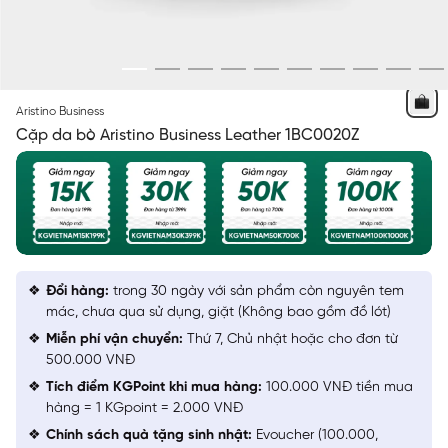
ĐEN
Aristino Business
Cặp da bò Aristino Business Leather 1BC0020Z
Đổi hàng:
trong 30 ngày với sản phẩm còn nguyên tem
mác, chưa qua sử dụng, giặt (Không bao gồm đồ lót)
Miễn phí vận chuyển:
Thứ 7, Chủ nhật hoặc cho đơn từ
500.000 VNĐ
Tích điểm KGPoint khi mua hàng:
100.000 VNĐ tiền mua
hàng = 1 KGpoint = 2.000 VNĐ
Chính sách quà tặng sinh nhật:
Evoucher (100.000,