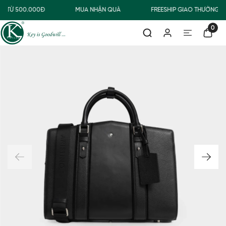
G TỪ 500.000Đ
MUA NHẬN QUÀ
FREESHIP GIAO THƯỜNG C
0