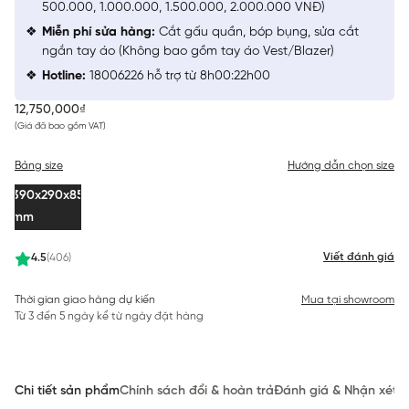
500.000, 1.000.000, 1.500.000, 2.000.000 VNĐ)
Miễn phí sửa hàng:
Cắt gấu quần, bóp bụng, sửa cắt
ngắn tay áo (Không bao gồm tay áo Vest/Blazer)
Hotline:
18006226 hỗ trợ từ 8h00:22h00
12,750,000₫
(Giá đã bao gồm VAT)
Bảng size
Hướng dẫn chọn size
390x290x85
mm
Viết đánh giá
4.5
(406)
Thời gian giao hàng dự kiến
Mua tại showroom
Từ 3 đến 5 ngày kể từ ngày đặt hàng
Chi tiết sản phẩm
Chính sách đổi & hoàn trả
Đánh giá & Nhận xét