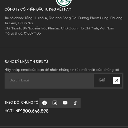
CÔNG TY CỔ PHẦN ĐẦU TƯ K&G VIỆT NAM
Trụ sở chính: Tầng 11, Khối A, Tòa nhà Sông Đà, Đường Phạm Hùng, Phường
Từ Liêm, TP Hà Nội
Chi Nhánh: 84 Nguyễn Trãi, Phường Chợ Quán, Hồ Chí Minh, Việt Nam
Mã số thuế: 0105911105
ĐĂNG KÝ NHẬN TIN ĐIỆN TỬ
Hãy nhập email của bạn để nhận những tin tức mới nhất của chúng tôi
GỬI
THEO DÕI CHÚNG TÔI
1800.646.898
HOTLINE: