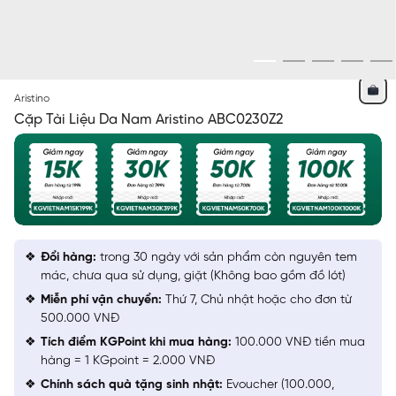
XANH TÍM THAN
Aristino
Cặp Tài Liệu Da Nam Aristino ABC0230Z2
Đổi hàng:
trong 30 ngày với sản phẩm còn nguyên tem
mác, chưa qua sử dụng, giặt (Không bao gồm đồ lót)
Miễn phí vận chuyển:
Thứ 7, Chủ nhật hoặc cho đơn từ
500.000 VNĐ
Tích điểm KGPoint khi mua hàng:
100.000 VNĐ tiền mua
hàng = 1 KGpoint = 2.000 VNĐ
Chính sách quà tặng sinh nhật:
Evoucher (100.000,