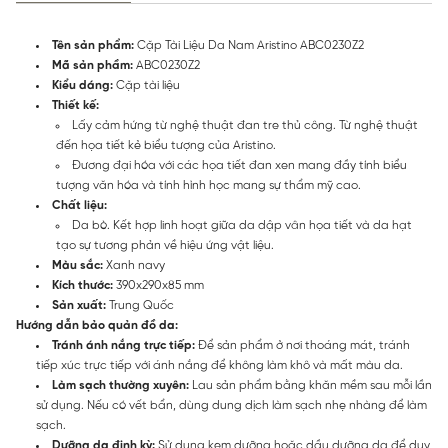
Tên sản phẩm:
Cặp Tài Liệu Da Nam Aristino ABC0230Z2
Mã sản phầm:
ABC0230Z2
Kiểu dáng:
Cặp tài liệu
Thiết kế:
Lấy cảm hứng từ nghệ thuật đan tre thủ công. Từ nghệ thuật
đến họa tiết kẻ biểu tượng của Aristino.
Đương đại hóa với các họa tiết đan xen mang đầy tính biểu
tượng văn hóa và tính hình học mang sự thẩm mỹ cao.
Chất liệu:
Da bò. Kết hợp linh hoạt giữa da dập vân họa tiết và da hạt
tạo sự tương phản về hiệu ứng vật liệu.
Màu sắc:
Xanh navy
Kích thước:
390x290x85 mm
Sản xuất:
Trung Quốc
Hướng dẫn bảo quản đồ da:
Tránh ánh nắng trực tiếp:
Để sản phẩm ở nơi thoáng mát, tránh
tiếp xúc trực tiếp với ánh nắng để không làm khô và mất màu da.
Làm sạch thường xuyên:
Lau sản phẩm bằng khăn mềm sau mỗi lần
sử dụng. Nếu có vết bẩn, dùng dung dịch làm sạch nhẹ nhàng để làm
sạch.
Dưỡng da định kỳ:
Sử dụng kem dưỡng hoặc dầu dưỡng da để duy