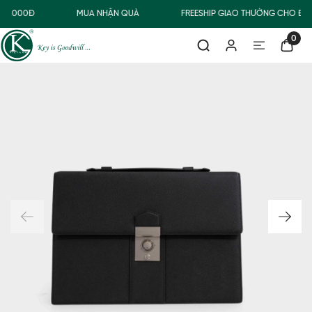
00.000Đ
MUA NHẬN QUÀ
FREESHIP GIAO THƯỜNG CHO ĐƠ
0