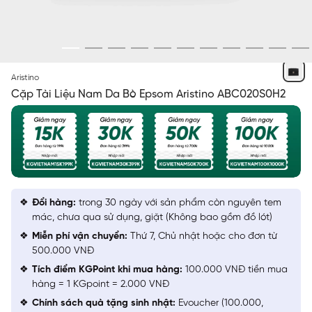
ĐEN
Aristino
Cặp Tài Liệu Nam Da Bò Epsom Aristino ABC020S0H2
Đổi hàng:
trong 30 ngày với sản phẩm còn nguyên tem
mác, chưa qua sử dụng, giặt (Không bao gồm đồ lót)
Miễn phí vận chuyển:
Thứ 7, Chủ nhật hoặc cho đơn từ
500.000 VNĐ
Tích điểm KGPoint khi mua hàng:
100.000 VNĐ tiền mua
hàng = 1 KGpoint = 2.000 VNĐ
Chính sách quà tặng sinh nhật:
Evoucher (100.000,