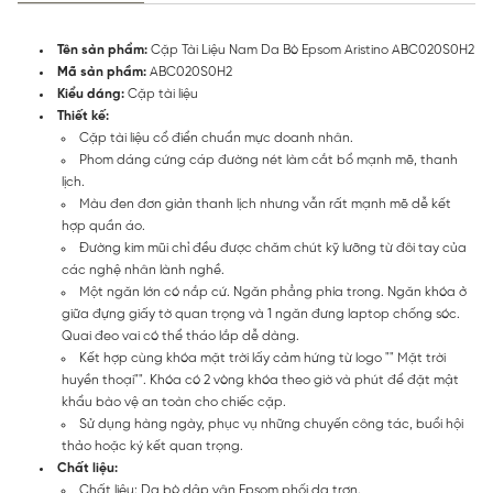
Tên sản phẩm:
Cặp Tài Liệu Nam Da Bò Epsom Aristino ABC020S0H2
Mã sản phầm:
ABC020S0H2
Kiểu dáng:
Cặp tài liệu
Thiết kế:
Cặp tài liệu cổ điển chuẩn mực doanh nhân.
Phom dáng cứng cáp đường nét làm cắt bổ mạnh mẽ, thanh
lịch.
Màu đen đơn giản thanh lịch nhưng vẫn rất mạnh mẽ dễ kết
hợp quần áo.
Đường kim mũi chỉ đều được chăm chút kỹ lưỡng từ đôi tay của
các nghệ nhân lành nghề.
Một ngăn lớn có nắp cứ. Ngăn phẳng phía trong. Ngăn khóa ở
giữa đựng giấy tờ quan trọng và 1 ngăn đưng laptop chống sóc.
Quai đeo vai có thể tháo lắp dễ dàng.
Kết hợp cùng khóa mặt trời lấy cảm hứng từ logo "" Mặt trời
huyền thoại"". Khóa có 2 vòng khóa theo giờ và phút để đặt mật
khẩu bào vệ an toàn cho chiếc cặp.
Sử dụng hàng ngày, phục vụ những chuyến công tác, buổi hội
thảo hoặc ký kết quan trọng.
Chất liệu:
Chất liệu: Da bò dập vân Epsom phối da trơn.