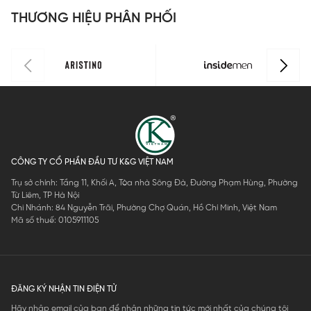
THƯƠNG HIỆU PHÂN PHỐI
CÔNG TY CỔ PHẦN ĐẦU TƯ K&G VIỆT NAM
Trụ sở chính: Tầng 11, Khối A, Tòa nhà Sông Đà, Đường Phạm Hùng, Phường
Từ Liêm, TP Hà Nội
Chi Nhánh: 84 Nguyễn Trãi, Phường Chợ Quán, Hồ Chí Minh, Việt Nam
Mã số thuế: 0105911105
ĐĂNG KÝ NHẬN TIN ĐIỆN TỬ
Hãy nhập email của bạn để nhận những tin tức mới nhất của chúng tôi