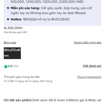
500.000, 1.000.000, 1.500.000, 2.000.000 VNĐ)
Miễn phí sửa hàng:
Cắt gấu quần, bóp bụng, sửa cắt
ngắn tay áo (Không bao gồm tay áo Vest/Blazer)
Hotline:
18006226 hỗ trợ từ 8h00:22h00
16,500,000₫
(Giá đã bao gồm VAT)
Bảng size
Hướng dẫn chọn size
380x270x80
mm
Viết đánh giá
4.5
(406)
Thời gian giao hàng dự kiến
Mua tại showroom
Từ 3 đến 5 ngày kể từ ngày đặt hàng
Chi tiết sản phẩm
Chính sách đổi & hoàn trả
Đánh giá & Nhận xét