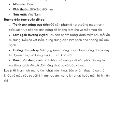
Màu sắc:
Đen
Kích thước:
380x270x80 mm
Sản xuất:
Việt Nam
Hướng dẫn bảo quản đồ da:
Tránh ánh nắng trực tiếp:
Để sản phẩm ở nơi thoáng mát, tránh
tiếp xúc trực tiếp với ánh nắng để không làm khô và mất màu da.
Làm sạch thường xuyên:
Lau sản phẩm bằng khăn mềm sau mỗi lần
sử dụng. Nếu có vết bẩn, dùng dung dịch làm sạch nhẹ nhàng để làm
sạch.
Dưỡng da định kỳ:
Sử dụng kem dưỡng hoặc dầu dưỡng da để duy
trì độ mềm mại và bóng mượt, tránh khô nứt.
Bảo quản đúng cách:
Khi không sử dụng, cất sản phẩm trong túi
vải thoáng khí để giữ độ thông thoáng và bảo vệ da.
Lưu ý:
Hình ảnh chỉ mang tính chất minh họa. Sản phẩm thực tế có thể
khác về màu sắc so với hình ảnh do ánh sáng khi chụp hoặc màn hình hiển
thị.