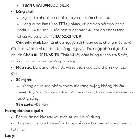
1 BÀN CHẢI BAMBOO SILER
Lông chải
:
Sợi chỉ tơ nha khoa chải sạch và an toàn cho nướu.
Lông được làm từ sợi PBT tự nhiên, có độ đàn hồi cao, nhập
khẩu 100% từ Hàn Quốc, sản xuất theo tiêu chuẩn chất lượng
Châu Âu và Châu Mỹ
IEC 62321/CDV
.
Cán bàn chải
: Làm từ nhựa nguyên sinh cao cấp, chống mốc tuyệt
đối, bảo vệ khỏi vi khuẩn tấn công. Nguyên liệu nhập khẩu đạt tiêu
chuẩn
Châu Âu 2011/65/EU
. Thiết kế lấy cảm hứng từ cây tre 5 đốt,
chống trơn và massage lòng bàn tay.
Màu sắc
: Đa dạng, phù hợp với sở thích của các thành viên gia
đình.
Sứ mệnh
:
Không chỉ là sản phẩm chăm sóc răng miệng kháng khuẩn
tuyệt đối, Bizs+ Bamboo Silver còn tiên phong trong việc bảo vệ môi
trường sống.
Sản xuất
: Việt Nam
Hướng dẫn bảo quản
:
Bảo quản nơi khô ráo và sạch sẽ sau khi sử dụng.
Thay bàn chải định kỳ mỗi 3 tháng để đảm bảo vệ sinh răng miệng
tốt nhất.
Lưu ý
: