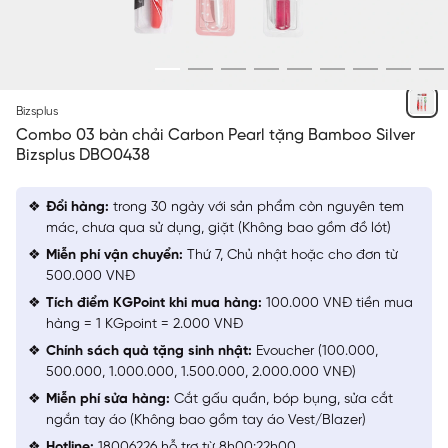
NGẪU NHIÊN
Bizsplus
Combo 03 bàn chải Carbon Pearl tặng Bamboo Silver
Bizsplus DBO0438
Đổi hàng:
trong 30 ngày với sản phẩm còn nguyên tem
mác, chưa qua sử dụng, giặt (Không bao gồm đồ lót)
Miễn phí vận chuyển:
Thứ 7, Chủ nhật hoặc cho đơn từ
500.000 VNĐ
Tích điểm KGPoint khi mua hàng:
100.000 VNĐ tiền mua
hàng = 1 KGpoint = 2.000 VNĐ
Chính sách quà tặng sinh nhật:
Evoucher (100.000,
500.000, 1.000.000, 1.500.000, 2.000.000 VNĐ)
Miễn phí sửa hàng:
Cắt gấu quần, bóp bụng, sửa cắt
ngắn tay áo (Không bao gồm tay áo Vest/Blazer)
Hotline:
18006226 hỗ trợ từ 8h00:22h00