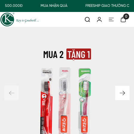
TỪ 500.000Đ
MUA NHẬN QUÀ
FREESHIP GIAO THƯỜNG CHO
0