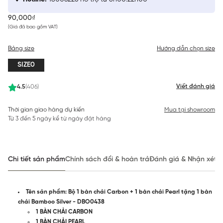
90,000₫
(Giá đã bao gồm VAT)
Bảng size
Hướng dẫn chọn size
SIZE0
Viết đánh giá
4.5
(406)
Thời gian giao hàng dự kiến
Mua tại showroom
Từ 3 đến 5 ngày kể từ ngày đặt hàng
Chi tiết sản phẩm
Chính sách đổi & hoàn trả
Đánh giá & Nhận xét
Tên sản phẩm: Bộ 1 bàn chải Carbon + 1 bàn chải Pearl tặng 1 bàn
chải Bamboo Silver - DBO0438
1 BÀN CHẢI CARBON
1 BÀN CHẢI PEARL