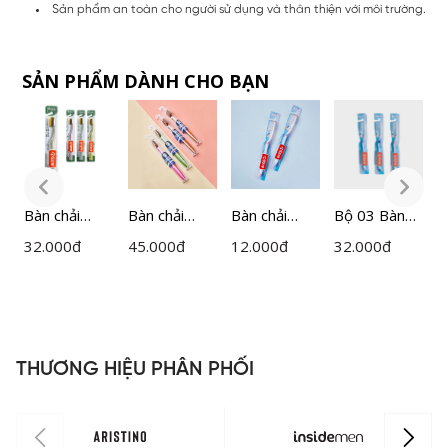
Sản phẩm an toàn cho người sử dụng và thân thiện với môi trường.
SẢN PHẨM DÀNH CHO BẠN
Bàn chải
Bàn chải
Bàn chải
Bộ 03 Bàn
B
người lớn
đánh răng
người lớn
chải người
n
32.000
đ
45.000
đ
12.000
đ
32.000
đ
3
UNISEX Bio
người lớn
Bizs+ Nice
lớn Bizs+
U
Bamboo
Bizs + Pearl
day
Nice day -
B
Bizs+
ZTB01707
DBO0441
B
ZTBBAM
Z
THƯƠNG HIỆU PHÂN PHỐI