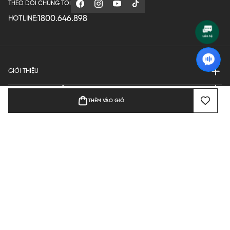
THEO DÕI CHÚNG TÔI
1800.646.898
HOTLINE:
GIỚI THIỆU
QUY ĐỊNH HOẠT ĐỘNG
THÊM VÀO GIỎ
MANUFACTURE
THANH TOÁN
Bản quyền © 2024 KGVIETNAM