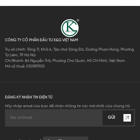
CÔNG TY CỔ PHẦN ĐẦU TƯ K&G VIỆT NAM
Trụ sở chính: Tầng 11, Khối A, Tòa nhà Sông Đà, Đường Phạm Hùng, Phường
Từ Liêm, TP Hà Nội
Chi Nhánh: 84 Nguyễn Trãi, Phường Chợ Quán, Hồ Chí Minh, Việt Nam
Mã số thuế: 0105911105
ĐĂNG KÝ NHẬN TIN ĐIỆN TỬ
Hãy nhập email của bạn để nhận những tin tức mới nhất của chúng tôi
GỬI