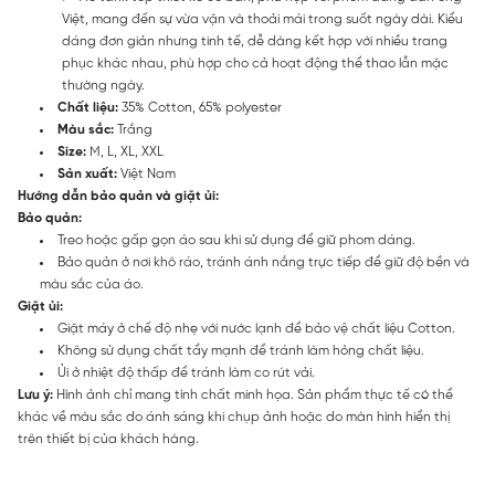
Việt, mang đến sự vừa vặn và thoải mái trong suốt ngày dài. Kiểu
dáng đơn giản nhưng tinh tế, dễ dàng kết hợp với nhiều trang
phục khác nhau, phù hợp cho cả hoạt động thể thao lẫn mặc
thường ngày.
Chất liệu:
35% Cotton, 65% polyester
Màu sắc:
Trắng
Size:
M, L, XL, XXL
Sản xuất:
Việt Nam
Hướng dẫn bảo quản và giặt ủi:
Bảo quản:
Treo hoặc gấp gọn áo sau khi sử dụng để giữ phom dáng.
Bảo quản ở nơi khô ráo, tránh ánh nắng trực tiếp để giữ độ bền và
màu sắc của áo.
Giặt ủi:
Giặt máy ở chế độ nhẹ với nước lạnh để bảo vệ chất liệu Cotton.
Không sử dụng chất tẩy mạnh để tránh làm hỏng chất liệu.
Ủi ở nhiệt độ thấp để tránh làm co rút vải.
Lưu ý:
Hình ảnh chỉ mang tính chất minh họa. Sản phẩm thực tế có thể
khác về màu sắc do ánh sáng khi chụp ảnh hoặc do màn hình hiển thị
trên thiết bị của khách hàng.