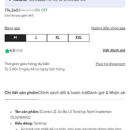
174,240₫
198,000₫
12% OFF
(Giá đã bao gồm VAT)
Bảng size
Hướng dẫn chọn size
M
L
XL
XXL
Viết đánh giá
4.5
(406)
Thời gian giao hàng dự kiến
Mua tại showroom
Từ 3 đến 5 ngày kể từ ngày đặt hàng
Chi tiết sản phẩm
Chính sách đổi & hoàn trả
Đánh giá & Nhận xét
Tên sản phẩm:
[Combo 2] Áo Ba Lỗ Tanktop Nam Insidemen
ITL001EXP02
Kiểu dáng:
Tanktop
Áo tank top thiết kế cơ bản, phù hợp với phom dáng đàn ông