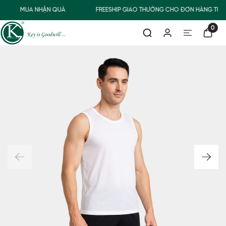
MUA NHẬN QUÀ
FREESHIP GIAO THƯỜNG CHO ĐƠN HÀNG TỪ 5
0