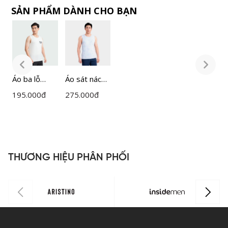
SẢN PHẨM DÀNH CHO BẠN
Áo ba lỗ
Áo sát nách
Á
Nam
nam
195.000
đ
275.000
đ
1
Insidemen
Insidemen
I
ITT006S3
ITL023MAH
I
0
THƯƠNG HIỆU PHÂN PHỐI