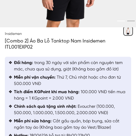
TRẮNG
Insidemen
[Combo 2] Áo Ba Lỗ Tanktop Nam Insidemen
ITL001EXP02
Đổi hàng:
trong 30 ngày với sản phẩm còn nguyên tem
mác, chưa qua sử dụng, giặt (Không bao gồm đồ lót)
Miễn phí vận chuyển:
Thứ 7, Chủ nhật hoặc cho đơn từ
500.000 VNĐ
Tích điểm KGPoint khi mua hàng:
100.000 VNĐ tiền mua
hàng = 1 KGpoint = 2.000 VNĐ
Chính sách quà tặng sinh nhật:
Evoucher (100.000,
500.000, 1.000.000, 1.500.000, 2.000.000 VNĐ)
Miễn phí sửa hàng:
Cắt gấu quần, bóp bụng, sửa cắt
ngắn tay áo (Không bao gồm tay áo Vest/Blazer)
Hotline:
18006226 hỗ trợ từ 8h00:22h00