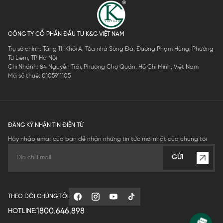
CÔNG TY CỔ PHẦN ĐẦU TƯ K&G VIỆT NAM
Trụ sở chính: Tầng 11, Khối A, Tòa nhà Sông Đà, Đường Phạm Hùng, Phường
Từ Liêm, TP Hà Nội
Chi Nhánh: 84 Nguyễn Trãi, Phường Chợ Quán, Hồ Chí Minh, Việt Nam
Mã số thuế: 0105911105
ĐĂNG KÝ NHẬN TIN ĐIỆN TỬ
Hãy nhập email của bạn để nhận những tin tức mới nhất của chúng tôi
GỬI
THEO DÕI CHÚNG TÔI
1800.646.898
HOTLINE: