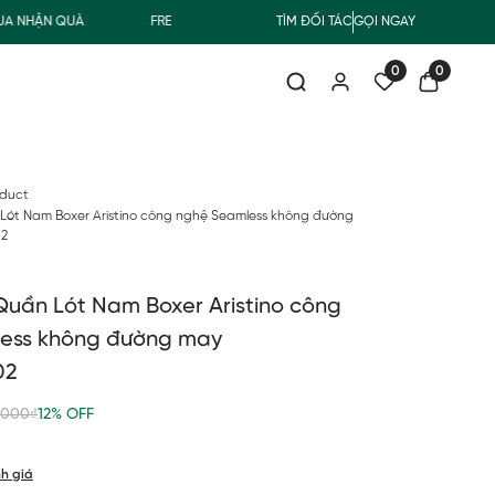
ẬN QUÀ
FREESHIP GIAO THƯỜNG CHO ĐƠN HÀNG TỪ 500.000Đ
TÌM ĐỐI TÁC
GỌI NGAY
0
0
oduct
Lót Nam Boxer Aristino công nghệ Seamless không đường
02
uần Lót Nam Boxer Aristino công
ess không đường may
02
,000₫
12% OFF
h giá