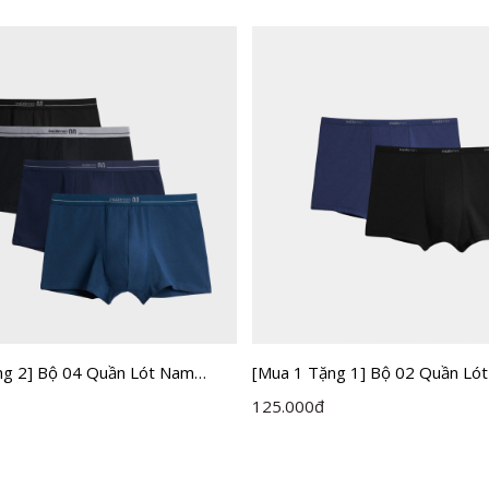
ng 2] Bộ 04 Quần Lót Nam
[Mua 1 Tặng 1] Bộ 02 Quần Ló
idemen IBX007EDP04
Boxer Modal Insidemen IBX0
125.000
đ