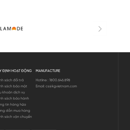
Y ĐỊNH HOẠT ĐỘNG
MANUFACTURE
nh sách đổi trả
Hotline : 1800.646.898
nh sách bảo mật
Email: cs@kgvietnam.com
u khoản dịch vụ
nh sách bảo hành
ng tin hàng hóa
ớng dẫn mua hàng
nh sách vận chuyển