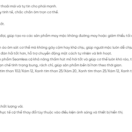
 thoải mái và tự tin cho phái mạnh.
 tinh tế, chắc chắn ôm trọn cơ thể.
ốt.
 đại, giúp tạo ra các sản phẩm may mặc không đường may hoặc giảm thiểu tối
áo ôm sát cơ thể mà không gây cộm hay khó chịu, giúp người mặc luôn dễ chịu
àn hồi tốt hơn, hỗ trợ chuyển động một cách tự nhiên và linh hoạt.
sản phẩm Seamless có khả năng thấm hút mồ hôi tốt và giúp cơ thể luôn khô ráo,
chế tình trạng bung, rách chỉ, giúp sản phẩm bền bỉ hơn theo thời gian.
ím than 102/Xám 12, Xanh tím than 25/Xám 20, Xanh tím than 25/Xám 12, Xanh t
chất lượng vải.
 tế có thể thay đổi tùy thuộc vào điều kiện ánh sáng và thiết bị hiển thị.