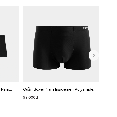
t Nam
Quần Boxer Nam Insidemen Polyamide
[Combo
06M0P02
IBX502EDP01
Inside
99.000
đ
525.00