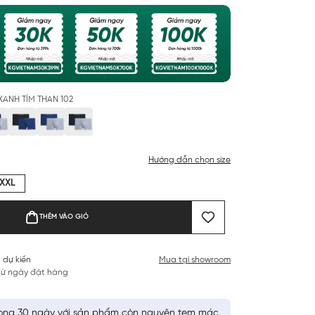
XANH TÍM THAN 102
Hướng dẫn chọn size
XXL
THÊM VÀO GIỎ
 dự kiến
Mua tại showroom
 từ ngày đặt hàng
ong 30 ngày với sản phẩm còn nguyên tem mác,