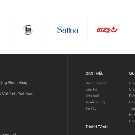
GIỚI THIỆU
QU
 Đường Phạm Hùng,
Về chúng tôi
Chí
Liên hệ
Chí
 Chí Minh, Việt Nam
Văn hoá
Điề
Tuyển dụng
Chí
Tin tức
Thô
Hư
Chí
THANH TOÁN
chúng tôi