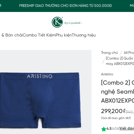
FREESHIP GIAO THƯỜNG CHO ĐƠN HÀNG TỪ 500.000Đ
MUA NH
 & Bàn chải
Combo Tiết Kiệm
Phụ kiện
Thương hiệu
Trang chủ
All Pr
[Combo 2] Quần 
may ABX012EXP
Aristino
[Combo 2] Q
nghệ Seaml
ABX012EXP
299,200₫
340
(Giá đã bao gồm VAT)
Viết đán
4.5
(406)