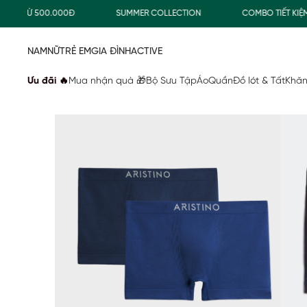
TỪ 500.000Đ
SUMMER COLLECTION
COMBO TIẾT KIỆM
NAM
NỮ
TRẺ EM
GIA ĐÌNH
ACTIVE
Ưu đãi 🔥
Mua nhận quà 🎁
Bộ Sưu Tập
Áo
Quần
Đồ lót & Tất
Khăn