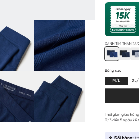
XANH TÍM THAN 25/
Bảng size
M/L
XL/
Thời gian giao hàng
Từ 3 đến 5 ngày kể
Đổi hàng:
tr