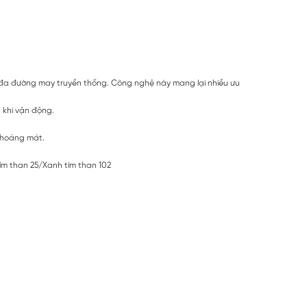
 đa đường may truyền thống. Công nghệ này mang lại nhiều ưu
 khi vận động.
 thoáng mát.
ím than 25/Xanh tím than 102