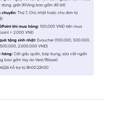
 dụng, giặt (Không bao gồm đồ lót)
n chuyển:
Thứ 7, Chủ nhật hoặc cho đơn từ
NĐ
GPoint khi mua hàng:
100.000 VNĐ tiền mua
point = 2.000 VNĐ
quà tặng sinh nhật:
Evoucher (100.000, 500.000,
1.500.000, 2.000.000 VNĐ)
a hàng:
Cắt gấu quần, bóp bụng, sửa cắt ngắn
ng bao gồm tay áo Vest/Blazer)
6226 hỗ trợ từ 8h00:22h00