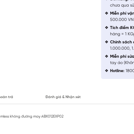
chưa qua sử
Miễn phí vậ
500.000 V
Tích điểm K
hàng = 1 KG
Chính sách 
1.000.000, 
Miễn phí sử
tay áo (Khô
Hotline:
1800
hoàn trả
Đánh giá & Nhận xét
amless không đường may ABX012EXP02