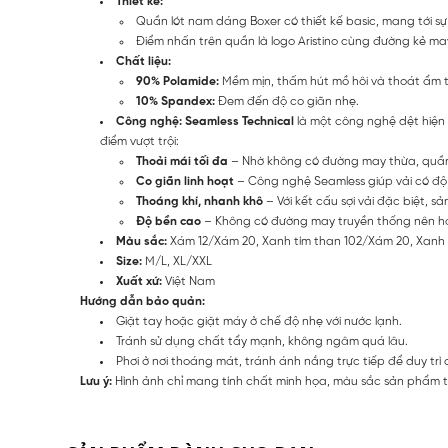
Thiết kế:
Quần lót nam dáng Boxer có thiết kế basic, mang tới sự
Điểm nhấn trên quần là logo Aristino cùng đường kẻ may
Chất liệu:
90% Polamide:
Mềm mịn, thấm hút mồ hôi và thoát ẩm t
10% Spandex:
Đem đến độ co giãn nhẹ.
Công nghệ: Seamless Technical
là một công nghệ dệt hiện
điểm vượt trội:
Thoải mái tối đa
– Nhờ không có đường may thừa, quần 
Co giãn linh hoạt
– Công nghệ Seamless giúp vải có độ đ
Thoáng khí, nhanh khô
– Với kết cấu sợi vải đặc biệt, 
Độ bền cao
– Không có đường may truyền thống nên hạn 
Màu sắc:
Xám 12/Xám 20, Xanh tím than 102/Xám 20, Xanh t
Size:
M/L, XL/XXL
Xuất xứ:
Việt Nam
Hướng dẫn bảo quản:
Giặt tay hoặc giặt máy ở chế độ nhẹ với nước lạnh.
Tránh sử dụng chất tẩy mạnh, không ngâm quá lâu.
Phơi ở nơi thoáng mát, tránh ánh nắng trực tiếp để duy trì 
Lưu ý:
Hình ảnh chỉ mang tính chất minh họa, màu sắc sản phẩm thực