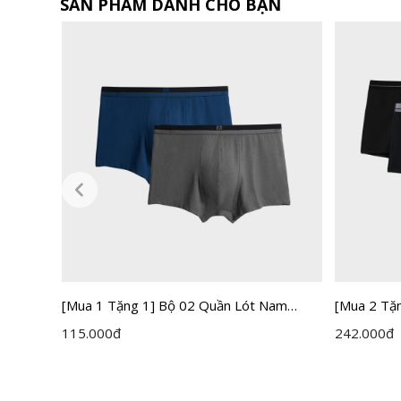
SẢN PHẨM DÀNH CHO BẠN
r
[Mua 1 Tặng 1] Bộ 02 Quần Lót Nam
[Mua 2 Tặ
Boxer Insidemen IBX004CRM0P02
Boxer Ins
115.000
đ
242.000
đ