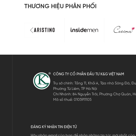
THƯƠNG HIỆU PHÂN PHỐI
CÔNG TY CỔ PHẦN ĐẦU TƯ K&G VIỆT NAM
Trụ sở chính: Tầng 11, Khối A, Tòa nhà Sông Đà,
Phường Từ Liêm, TP Hà Nội
Chi Nhánh: 84 Nguyễn Trãi, Phường Chợ Quán, Hồ
Mã số thuế: 0105911105
ĐĂNG KÝ NHẬN TIN ĐIỆN TỬ
Hãy nhập email của bạn để nhận những tin tức mới nhất của 