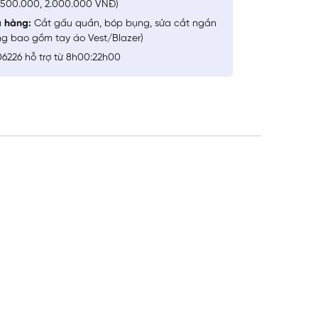
1.500.000, 2.000.000 VNĐ)
a hàng:
Cắt gấu quần, bóp bụng, sửa cắt ngắn
ng bao gồm tay áo Vest/Blazer)
6226 hỗ trợ từ 8h00:22h00