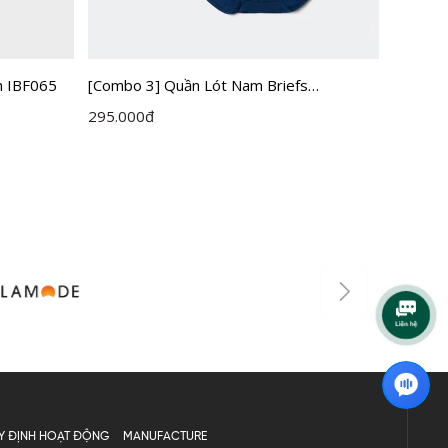
n IBF065
[Combo 3] Quần Lót Nam Briefs
[Combo 
Insidemen IBF001EXP03
Inside
295.000
đ
495.00
Y ĐỊNH HOẠT ĐỘNG
MANUFACTURE