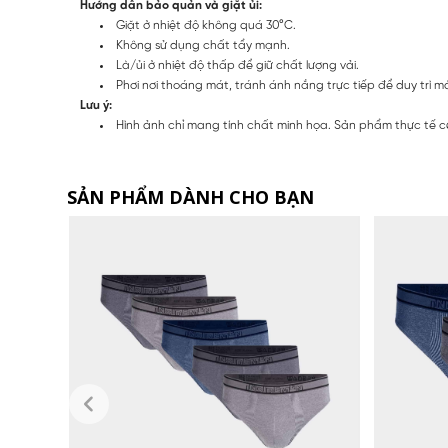
Hướng dẫn bảo quản và giặt ủi:
Giặt ở nhiệt độ không quá 30°C.
Không sử dụng chất tẩy mạnh.
Là/ủi ở nhiệt độ thấp để giữ chất lượng vải.
Phơi nơi thoáng mát, tránh ánh nắng trực tiếp để duy trì 
Lưu ý:
Hình ảnh chỉ mang tính chất minh họa. Sản phẩm thực tế c
SẢN PHẨM DÀNH CHO BẠN