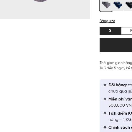
Bảng size
S
Thời gian giao hàng
Từ 3 đến 5 ngày kể
Đổi hàng:
tr
chưa qua sử
Miễn phí vậ
500.000 V
Tích điểm K
hàng = 1 KG
Chính sách 