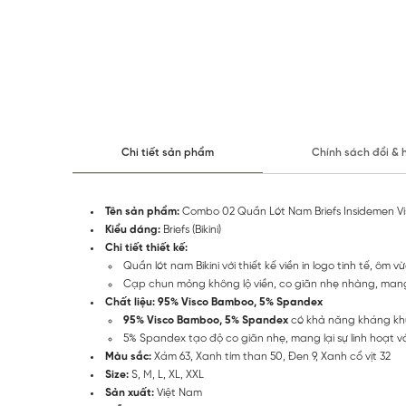
Chi tiết sản phẩm
Chính sách đổi & 
Tên sản phẩm:
Combo 02 Quần Lót Nam Briefs Insidemen V
Kiểu dáng:
Briefs (Bikini)
Chi tiết thiết kế:
Quần lót nam Bikini với thiết kế viền in logo tinh tế, ô
Cạp chun mỏng không lộ viền, co giãn nhẹ nhàng, mang 
Chất liệu:
95% Visco Bamboo, 5% Spandex
95% Visco Bamboo, 5% Spandex
có khả năng kháng khuẩ
5% Spandex tạo độ co giãn nhẹ, mang lại sự linh hoạt và
Màu sắc:
Xám 63, Xanh tím than 50, Đen 9, Xanh cổ vịt 32
Size:
S, M, L, XL, XXL
Sản xuất:
Việt Nam