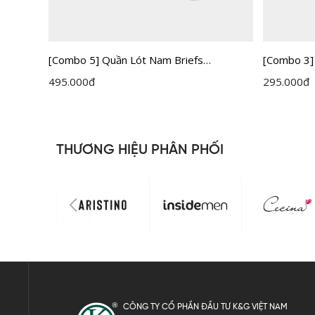
[Combo 5] Quần Lót Nam Briefs
[Combo 3]
Insidemen IBF005EXP05
Insidemen
495.000
đ
295.000
đ
THƯƠNG HIỆU PHÂN PHỐI
CÔNG TY CỔ PHẦN ĐẦU TƯ K&G VIỆT NAM