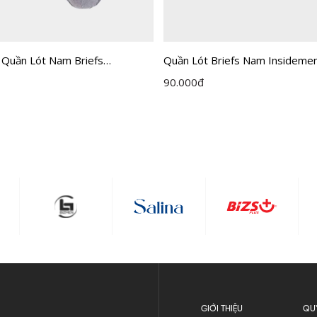
Quần Lót Briefs Nam Insideme
 Quần Lót Nam Briefs
 IBF005EXP03
90.000
đ
GIỚI THIỆU
QU