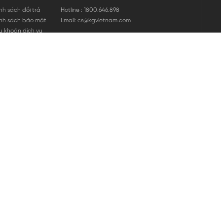
nh sách đổi trả
Hotline : 1800.646.898
nh sách bảo mật
Email: cs@kgvietnam.com
u khoản dịch vụ
nh sách bảo hành
ng tin hàng hóa
ớng dẫn mua hàng
nh sách vận chuyển