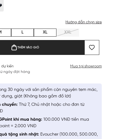
Hướng dẫn chọn size
M
L
XL
XXL
THÊM VÀO GIỎ
 dự kiến
Mua tại showroom
 từ ngày đặt hàng
ong 30 ngày với sản phẩm còn nguyên tem mác,
 dụng, giặt (Không bao gồm đồ lót)
n chuyển:
Thứ 7, Chủ nhật hoặc cho đơn từ
NĐ
GPoint khi mua hàng:
100.000 VNĐ tiền mua
point = 2.000 VNĐ
quà tặng sinh nhật:
Evoucher (100.000, 500.000,