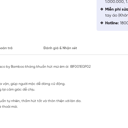
1.000.000, 
Miễn phí sử
tay áo (Khô
Hotline:
1800
hoàn trả
Đánh giá & Nhận xét
isco by Bamboo kháng khuẩn hút mùi êm ái IBF001EGP02
m vừa vặn, giúp người mặc dễ dàng cử động.
lại cảm giác dễ chịu.
n tự nhiên, thấm hút tốt và thân thiện với làn da.
 thoải mái.