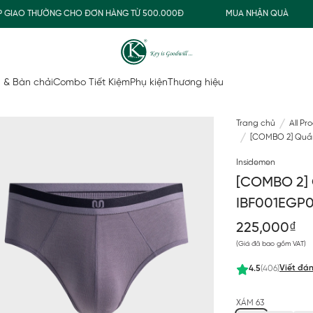
IAO THƯỜNG CHO ĐƠN HÀNG TỪ 500.000Đ
MUA NHẬN QUÀ
 & Bàn chải
Combo Tiết Kiệm
Phụ kiện
Thương hiệu
Trang chủ
All Pr
[COMBO 2] Quần
Insidemen
[COMBO 2] 
IBF001EGP
225,000₫
(Giá đã bao gồm VAT)
Viết đán
4.5
(406)
XÁM 63