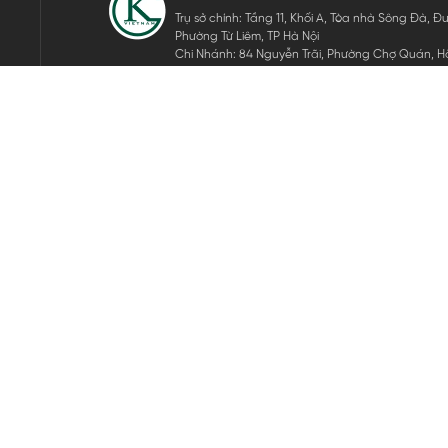
Trụ sở chính: Tầng 11, Khối A, Tòa nhà Sông Đà,
Phường Từ Liêm, TP Hà Nội
Chi Nhánh: 84 Nguyễn Trãi, Phường Chợ Quán, Hồ
Mã số thuế: 0105911105
ĐĂNG KÝ NHẬN TIN ĐIỆN TỬ
Hãy nhập email của bạn để nhận những tin tức mới nhất của 
THEO DÕI CHÚNG TÔI
Bản quyền © 2024 KGVIETNAM