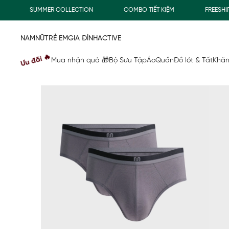
SUMMER COLLECTION
COMBO TIẾT KIỆM
FREESHIP G
NAM
NỮ
TRẺ EM
GIA ĐÌNH
ACTIVE
Ưu đãi 🔥
Mua nhận quà 🎁
Bộ Sưu Tập
Áo
Quần
Đồ lót & Tất
Khăn