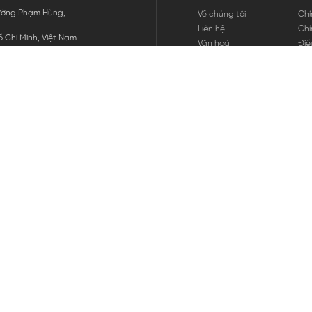
 Đường Phạm Hùng,
Về chúng tôi
Chí
Liên hệ
Chí
 Chí Minh, Việt Nam
Văn hoá
Điề
Tuyển dụng
Chí
Tin tức
Thô
Hư
Chí
THANH TOÁN
chúng tôi
GỬI
1800.646.898
HOTLINE: